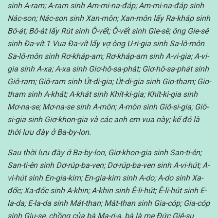
sinh A-ram; A-ram sinh Am-mi-na-đáp; Am-mi-na-đáp sinh
Nác-son; Nác-son sinh Xan-môn; Xan-môn lấy Ra-kháp sinh
Bô-át; Bô-át lấy Rút sinh Ô-vết; Ô-vết sinh Gie-sê; ông Gie-sê
sinh Đa-vít.1 Vua Đa-vít lấy vợ ông U-ri-gia sinh Sa-lô-môn
Sa-lô-môn sinh Rơ-kháp-am; Rơ-kháp-am sinh A-vi-gia; A-vi-
gia sinh A-xa; A-xa sinh Giơ-hô-sa-phát; Giơ-hô-sa-phát sinh
Giô-ram; Giô-ram sinh Út-di-gia; Út-di-gia sinh Gio-tham; Gio-
tham sinh A-khát; A-khát sinh Khít-ki-gia; Khít-ki-gia sinh
Mơ-na-se; Mơ-na-se sinh A-môn; A-môn sinh Giô-si-gia; Giô-
si-gia sinh Giơ-khon-gia và các anh em vua này; kế đó là
thời lưu đày ở Ba-by-lon.
Sau thời lưu đày ở Ba-by-lon, Giơ-khon-gia sinh San-ti-ên;
San-ti-ên sinh Dơ-rúp-ba-ven; Dơ-rúp-ba-ven sinh A-vi-hút; A-
vi-hút sinh En-gia-kim; En-gia-kim sinh A-do; A-do sinh Xa-
đốc; Xa-đốc sinh A-khin; A-khin sinh Ê-li-hút; Ê-li-hút sinh E-
la-da; E-la-da sinh Mát-than; Mát-than sinh Gia-cóp; Gia-cóp
sinh Giu-se, chồng của bà Ma-ri-a, bà là mẹ Đức Giê-su