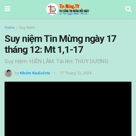
Home
Suy Niệm
Suy niệm Tin Mừng ngày 17
tháng 12: Mt 1,1-17
Suy niệm: HIỀN LÂM. Tải lên: THÙY DƯƠNG
by
Nhóm Radiolctx
17 Tháng 12, 2024