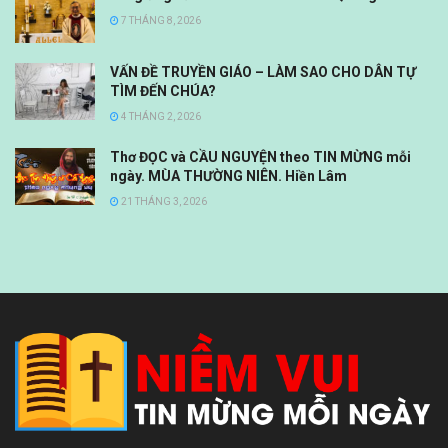
7 THÁNG 8, 2026
VẤN ĐỀ TRUYỀN GIÁO – LÀM SAO CHO DÂN TỰ
TÌM ĐẾN CHÚA?
4 THÁNG 2, 2026
Thơ ĐỌC và CẦU NGUYỆN theo TIN MỪNG mỗi
ngày. MÙA THƯỜNG NIÊN. Hiền Lâm
21 THÁNG 3, 2026