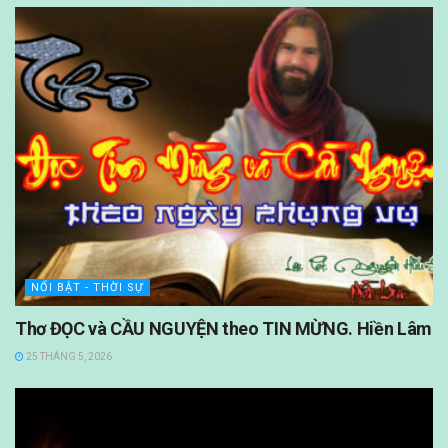
NỔI BẬT - THỜI SỰ
Thơ ĐỌC và CẦU NGUYỆN theo TIN MỪNG. Hiền Lâm
25 THÁNG 5, 2026