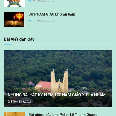
19 THÁNG 5, 2019
SƯ PHẠM GIÁO LÝ (căn bản)
14 THÁNG 6, 2019
Bài viết gần đây
NHỮNG BÀI HÁT KỶ NIỆM 100 NĂM GIÁO XỨ LA NHAM
4 THÁNG 8, 2026
Bài giảng của Lm. Peter Lê Thanh Quang