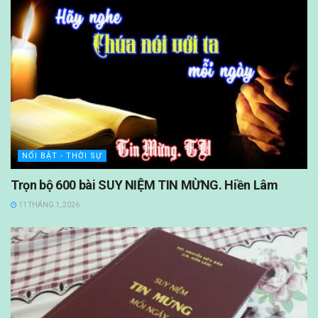
NỔI BẬT - THỜI SỰ
Trọn bộ 600 bài SUY NIỆM TIN MỪNG. Hiền Lâm
11 THÁNG 1, 2026