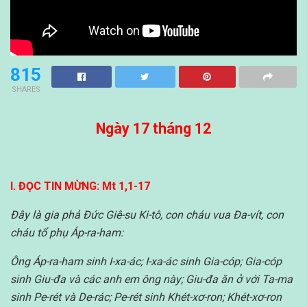
815
SHARES
Ngày 17 tháng 12
I. ĐỌC TIN MỪNG: Mt 1,1-17
Đây là gia phả Đức Giê-su Ki-tô, con cháu vua Đa-vít, con
cháu tổ phụ Áp-ra-ham:
Ông Áp-ra-ham sinh I-xa-ác; I-xa-ác sinh Gia-cóp; Gia-cóp
sinh Giu-đa và các anh em ông này; Giu-đa ăn ở với Ta-ma
sinh Pe-rét và De-rác; Pe-rét sinh Khét-xơ-ron; Khét-xơ-ron