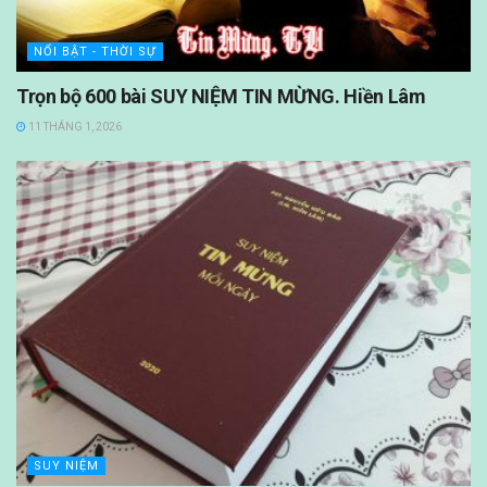
NỔI BẬT - THỜI SỰ
Trọn bộ 600 bài SUY NIỆM TIN MỪNG. Hiền Lâm
11 THÁNG 1, 2026
SUY NIỆM