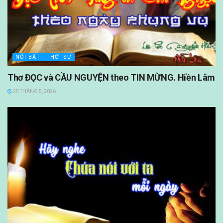
NỔI BẬT - THỜI SỰ
Thơ ĐỌC và CẦU NGUYỆN theo TIN MỪNG. Hiền Lâm
25 THÁNG 5, 2026