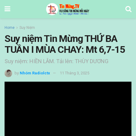
Home
Suy Niệm
Suy niệm Tin Mừng THỨ BA
TUẦN I MÙA CHAY: Mt 6,7-15
Suy niệm: HIỀN LÂM. Tải lên: THÙY DƯƠNG
by
Nhóm Radiolctx
11 Tháng 3, 2025