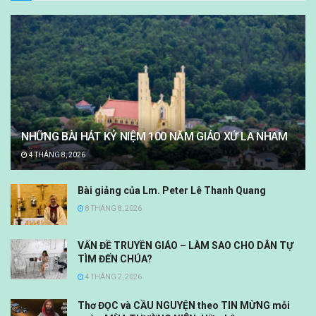
NHỮNG BÀI HÁT KỶ NIỆM 100 NĂM GIÁO XỨ LA NHAM
4 THÁNG 8, 2026
Bài giảng của Lm. Peter Lê Thanh Quang
8 THÁNG 8, 2026
VẤN ĐỀ TRUYỀN GIÁO – LÀM SAO CHO DÂN TỰ
TÌM ĐẾN CHÚA?
4 THÁNG 2, 2026
Thơ ĐỌC và CẦU NGUYỆN theo TIN MỪNG mỗi