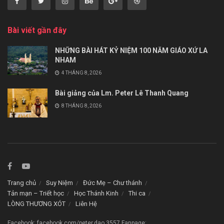
Bài viết gần đây
NHỮNG BÀI HÁT KỶ NIỆM 100 NĂM GIÁO XỨ LA
NHAM
4 THÁNG 8, 2026
Bài giảng của Lm. Peter Lê Thanh Quang
8 THÁNG 8, 2026
Trang chủ
Suy Niệm
Đức Mẹ – Chư thánh
Tản mạn – Triết học
Học Thánh Kinh
Thi ca
LÒNG THƯƠNG XÓT
Liên Hệ
Facebook: facebook.com/peter.dao.3557 Fanpage: