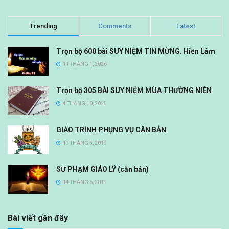
Trending
Comments
Latest
Trọn bộ 600 bài SUY NIỆM TIN MỪNG. Hiền Lâm
11 THÁNG 1, 2026
Trọn bộ 305 BÀI SUY NIỆM MÙA THƯỜNG NIÊN
4 THÁNG 10, 2025
GIÁO TRÌNH PHỤNG VỤ CĂN BẢN
19 THÁNG 5, 2019
SƯ PHẠM GIÁO LÝ (căn bản)
14 THÁNG 6, 2019
Bài viết gần đây