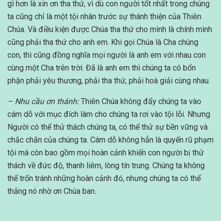
gì hơn là xin ơn tha thứ, vì dù con người tốt nhất trong chúng
ta cũng chỉ là một tội nhân trước sự thánh thiện của Thiên
Chúa. Và điều kiện được Chúa tha thứ cho mình là chính mình
cũng phải tha thứ cho anh em. Khi gọi Chúa là Cha chúng
con, thì cũng đồng nghĩa mọi người là anh em với nhau con
cùng một Cha trên trời. Đã là anh em thì chúng ta có bổn
phận phải yêu thương, phải tha thứ, phải hoà giải cùng nhau.
– Nhu cầu ơn thánh:
Thiên Chúa không đẩy chúng ta vào
cám dỗ với mục đích làm cho chúng ta rơi vào tội lỗi. Nhưng
Người có thể thử thách chúng ta, có thể thử sự bền vững và
chắc chắn của chúng ta. Cám dỗ không hẳn là quyến rũ phạm
tội mà còn bao gồm mọi hoàn cảnh khiến con người bị thử
thách về đức độ, thanh liêm, lòng tín trung. Chúng ta không
thể trốn tránh những hoàn cảnh đó, nhưng chúng ta có thể
thắng nó nhờ ơn Chúa ban.