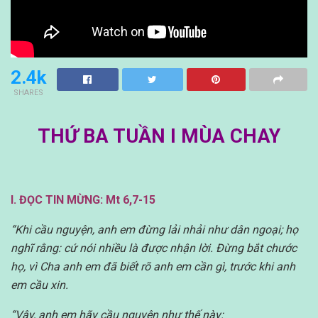
2.4k
SHARES
THỨ BA TUẦN I MÙA CHAY
I. ĐỌC TIN MỪNG: Mt 6,7-15
“Khi cầu nguyện, anh em đừng lải nhải như dân ngoại; họ
nghĩ rằng: cứ nói nhiều là được nhận lời. Đừng bắt chước
họ, vì Cha anh em đã biết rõ anh em cần gì, trước khi anh
em cầu xin.
“Vậy, anh em hãy cầu nguyện như thế này: