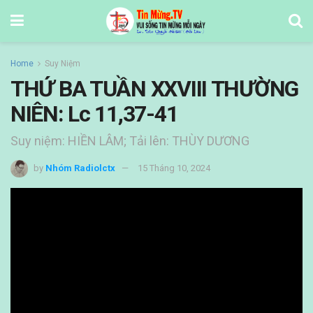
Home
Suy Niệm
THỨ BA TUẦN XXVIII THƯỜNG
NIÊN: Lc 11,37-41
Suy niệm: HIỀN LÂM; Tải lên: THÙY DƯƠNG
by
Nhóm Radiolctx
15 Tháng 10, 2024