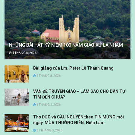
NHỮNG BÀI HÁT KỶ NIỆM 100 NĂM GIÁO XỨ LA NHAM
4 THÁNG 8, 2026
Bài giảng của Lm. Peter Lê Thanh Quang
6 THÁNG 8, 2026
VẤN ĐỀ TRUYỀN GIÁO – LÀM SAO CHO DÂN TỰ
TÌM ĐẾN CHÚA?
4 THÁNG 2, 2026
Thơ ĐỌC và CẦU NGUYỆN theo TIN MỪNG mỗi
ngày. MÙA THƯỜNG NIÊN. Hiền Lâm
21 THÁNG 3, 2026