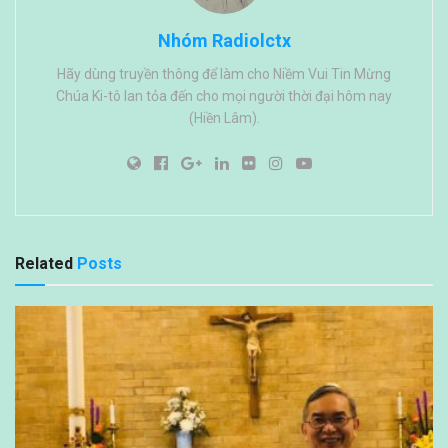
Nhóm Radiolctx
Hãy dùng truyền thông để làm cho Niềm Vui Tin Mừng
Chúa Ki-tô lan tỏa đến cho mọi người thời đại hôm nay
(Hiền Lâm).
Related
Posts