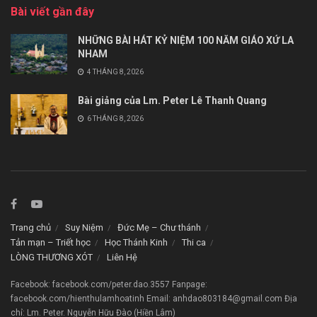
Bài viết gần đây
NHỮNG BÀI HÁT KỶ NIỆM 100 NĂM GIÁO XỨ LA
NHAM
4 THÁNG 8, 2026
Bài giảng của Lm. Peter Lê Thanh Quang
6 THÁNG 8, 2026
Trang chủ
Suy Niệm
Đức Mẹ – Chư thánh
Tản mạn – Triết học
Học Thánh Kinh
Thi ca
LÒNG THƯƠNG XÓT
Liên Hệ
Facebook: facebook.com/peter.dao.3557 Fanpage:
facebook.com/hienthulamhoatinh Email: anhdao803184@gmail.com Địa
chỉ: Lm. Peter. Nguyễn Hữu Đào (Hiền Lâm)