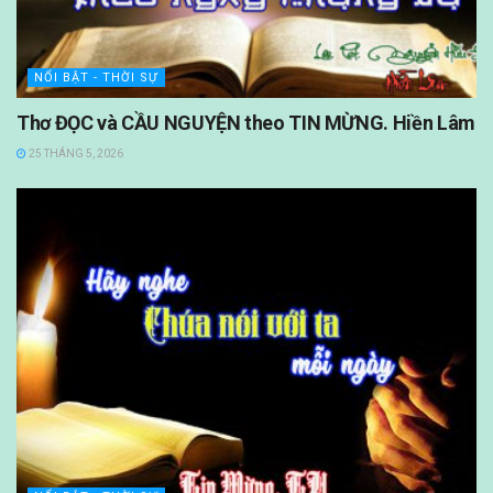
NỔI BẬT - THỜI SỰ
Thơ ĐỌC và CẦU NGUYỆN theo TIN MỪNG. Hiền Lâm
25 THÁNG 5, 2026