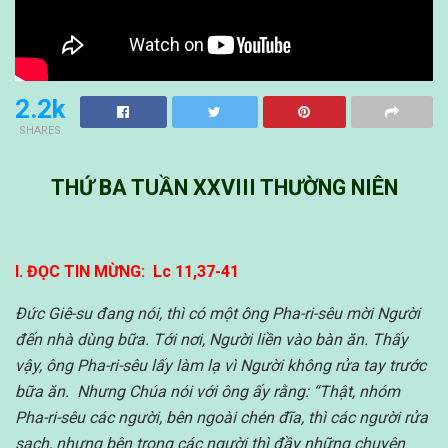
2.2k
SHARES
THỨ BA TUẦN XXVIII THƯỜNG NIÊN
I. ĐỌC TIN MỪNG: Lc 11,37-41
Đức Giê-su đang nói, thì có một ông Pha-ri-sêu mời Người
đến nhà dùng bữa. Tới nơi, Người liền vào bàn ăn. Thấy
vậy, ông Pha-ri-sêu lấy làm lạ vì Người không rửa tay trước
bữa ăn. Nhưng Chúa nói với ông ấy rằng: “Thật, nhóm
Pha-ri-sêu các người, bên ngoài chén đĩa, thì các người rửa
sạch, nhưng bên trong các người thì đầy những chuyện