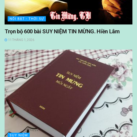
NỔI BẬT - THỜI SỰ
Trọn bộ 600 bài SUY NIỆM TIN MỪNG. Hiền Lâm
11 THÁNG 1, 2026
SUY NIỆM