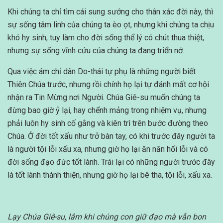
Khi chúng ta chỉ tìm cái sung sướng cho thân xác đời này, thì
sự sống tâm linh của chúng ta èo ọt, nhưng khi chúng ta chịu
khó hy sinh, tuy làm cho đời sống thể lý có chút thua thiệt,
nhưng sự sống vĩnh cửu của chúng ta đang triển nở.
Qua việc ám chỉ dân Do-thái tự phụ là những người biết
Thiên Chúa trước, nhưng rồi chính họ lại tự đánh mất cơ hội
nhận ra Tin Mừng nơi Người. Chúa Giê-su muốn chúng ta
đừng bao giờ ỷ lại, hay chểnh mảng trong nhiệm vụ, nhưng
phải luôn hy sinh cố gắng và kiên trì trên bước đường theo
Chúa. Ở đời tốt xấu như trở bàn tay, có khi trước đây người ta
là người tội lỗi xấu xa, nhưng giờ họ lại ăn năn hối lỗi và có
đời sống đạo đức tốt lành. Trái lại có những người trước đây
là tốt lành thánh thiện, nhưng giờ họ lại bê tha, tội lỗi, xấu xa.
Lạy Chúa Giê-su, lắm khi chúng con giữ đạo mà vẫn bon