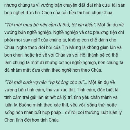
nhưng chúng ta vì vướng bận chuyện đất đai nhà cửa, tài sản
bóp nghẹt đức tin. Chọn của cải tiền tài hơn chọn Chúa.
“Tôi mới mua bò nên cần đi thử, tôi xin kiếu”:
Một ẩn dụ về
vướng bận nghề nghiệp. Nghề nghiệp và các phương tiện chi
phối mọi suy nghĩ của chúng ta, không còn chỗ dành cho
Chúa. Nghe theo đòi hỏi của Tin Mừng là không gian lận và
bon chen, hoặc trở về với Chúa và với Hội thánh sẽ có thể
làm chúng ta mất đi những cơ hội nghề nghiệp, nên chúng ta
đã nhắm mắt đưa chân theo nghề hơn theo Chúa.
“Tôi mới cưới vợ nên “vợ không cho đi”…
Một ẩn dụ về
vướng bận tình cảm, thú vui xác thịt. Tình cảm, đặc biệt là
tình cảm trai gái lấn át hết cả lý trí, tình yêu chân thành và
luân lý. Buông mình theo xác thịt, yêu vội, sống thử, hoặc
sống hôn nhân bất hợp pháp… để rồi coi thường luật luân lý.
Chọn tình đời hơn tình Chúa.