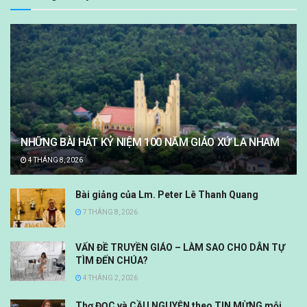
NHỮNG BÀI HÁT KỶ NIỆM 100 NĂM GIÁO XỨ LA NHAM
4 THÁNG 8, 2026
Bài giảng của Lm. Peter Lê Thanh Quang
7 THÁNG 8, 2026
VẤN ĐỀ TRUYỀN GIÁO – LÀM SAO CHO DÂN TỰ
TÌM ĐẾN CHÚA?
4 THÁNG 2, 2026
Thơ ĐỌC và CẦU NGUYỆN theo TIN MỪNG mỗi