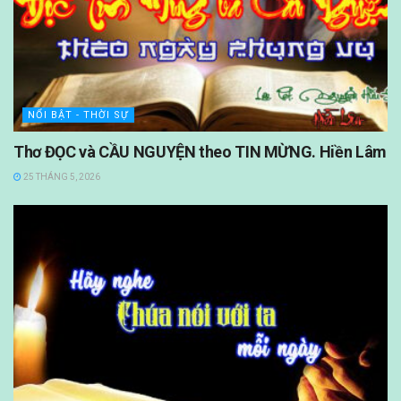
NỔI BẬT - THỜI SỰ
Thơ ĐỌC và CẦU NGUYỆN theo TIN MỪNG. Hiền Lâm
25 THÁNG 5, 2026