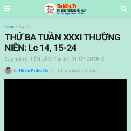
Home
Suy Niệm
THỨ BA TUẦN XXXI THƯỜNG
NIÊN: Lc 14, 15-24
Suy niệm: HIỀN LÂM. Tải lên: THÙY DƯƠNG
by
Nhóm Radiolctx
5 Tháng mười một, 2024