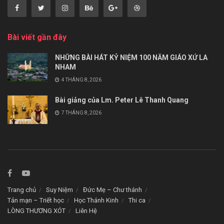
Bài viết gần đây
NHỮNG BÀI HÁT KỶ NIỆM 100 NĂM GIÁO XỨ LA
NHAM
4 THÁNG 8, 2026
Bài giảng của Lm. Peter Lê Thanh Quang
7 THÁNG 8, 2026
Trang chủ
Suy Niệm
Đức Mẹ – Chư thánh
Tản mạn – Triết học
Học Thánh Kinh
Thi ca
LÒNG THƯƠNG XÓT
Liên Hệ