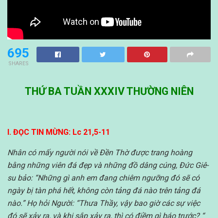
695
SHARES
THỨ BA TUẦN XXXIV THƯỜNG NIÊN
I. ĐỌC TIN MỪNG: Lc 21,5-11
Nhân có mấy người nói về Đền Thờ được trang hoàng
bằng những viên đá đẹp và những đồ dâng cúng, Đức Giê-
su bảo:
“Những gì anh em đang chiêm ngưỡng đó sẽ có
ngày bị tàn phá hết, không còn tảng đá nào trên tảng đá
nào.”
Họ hỏi Người: “Thưa Thầy, vậy bao giờ các sự việc
đó sẽ xảy ra, và khi sắp xảy ra, thì có điềm gì báo trước? “