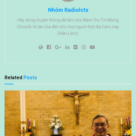
Nhóm Radiolctx
Hãy dùng truyền thông để làm cho Niềm Vui Tin Mừng
Chúa Ki-tô lan tỏa đến cho mọi người thời đại hôm nay
(Hiền Lâm).
Related
Posts