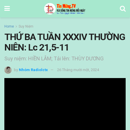
Home
Suy Niệm
THỨ BA TUẦN XXXIV THƯỜNG
NIÊN: Lc 21,5-11
Suy niệm: HIỀN LÂM; Tải lên: THÙY DƯƠNG
by
Nhóm Radiolctx
26 Tháng mười một, 2024