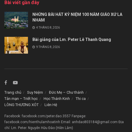
Bài viết gần đây
NHỮNG BÀI HÁT KỶ NIỆM 100 NĂM GIÁO XỨ LA
NHAM
4 THÁNG 8, 2026
Bài giảng của Lm. Peter Lê Thanh Quang
9 THÁNG 8, 2026
Trang chủ
Suy Niệm
Đức Mẹ – Chư thánh
Tản mạn – Triết học
Học Thánh Kinh
Thi ca
LÒNG THƯƠNG XÓT
Liên Hệ
Facebook: facebook.com/peter.dao.3557 Fanpage:
facebook.com/hienthulamhoatinh Email: anhdao803184@gmail.com Địa
chỉ: Lm. Peter. Nguyễn Hữu Đào (Hiền Lâm)