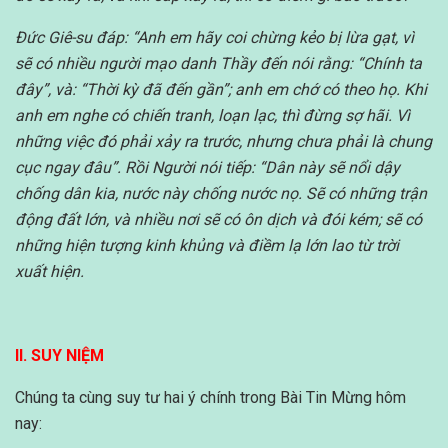
Đức Giê-su đáp: “Anh em hãy coi chừng kẻo bị lừa gạt, vì
sẽ có nhiều người mạo danh Thầy đến nói rằng: “Chính ta
đây”, và: “Thời kỳ đã đến gần”; anh em chớ có theo họ.
Khi
anh em nghe có chiến tranh, loạn lạc, thì đừng sợ hãi. Vì
những việc đó phải xảy ra trước, nhưng chưa phải là chung
cục ngay đâu”.
Rồi Người nói tiếp: “Dân này sẽ nổi dậy
chống dân kia, nước này chống nước nọ.
Sẽ có những trận
động đất lớn, và nhiều nơi sẽ có ôn dịch và đói kém; sẽ có
những hiện tượng kinh khủng và điềm lạ lớn lao từ trời
xuất hiện.
II. SUY NIỆM
Chúng ta cùng suy tư hai ý chính trong Bài Tin Mừng hôm
nay: