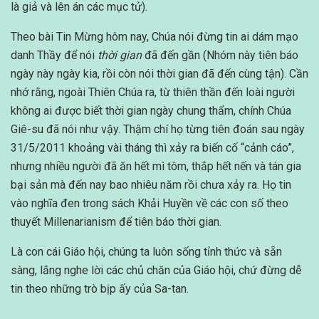
là giả và lên án các mục tử).
Theo bài Tin Mừng hôm nay, Chúa nói đừng tin ai dám mạo
danh Thầy để nói
thời gian
đã đến gần (Nhóm này tiên báo
ngày này ngày kia, rồi còn nói thời gian đã đến cùng tận). Cần
nhớ rằng, ngoài Thiên Chúa ra, từ thiên thần đến loài người
không ai được biết thời gian ngày chung thẩm, chính Chúa
Giê-su đã nói như vậy. Thậm chí họ từng tiên đoán sau ngày
31/5/2011 khoảng vài tháng thì xảy ra biến cố “cảnh cáo”,
nhưng nhiều người đã ăn hết mì tôm, thắp hết nến và tán gia
bại sản mà đến nay bao nhiêu năm rồi chưa xảy ra. Họ tin
vào nghĩa đen trong sách Khải Huyền về các con số theo
thuyết Millenarianism để tiên báo thời gian.
Là con cái Giáo hội, chúng ta luôn sống tỉnh thức và sẵn
sàng, lắng nghe lời các chủ chăn của Giáo hội, chứ đừng dễ
tin theo những trò bịp ấy của Sa-tan.