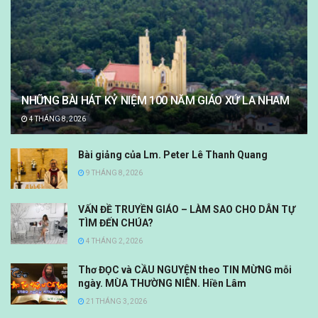
NHỮNG BÀI HÁT KỶ NIỆM 100 NĂM GIÁO XỨ LA NHAM
4 THÁNG 8, 2026
Bài giảng của Lm. Peter Lê Thanh Quang
9 THÁNG 8, 2026
VẤN ĐỀ TRUYỀN GIÁO – LÀM SAO CHO DÂN TỰ
TÌM ĐẾN CHÚA?
4 THÁNG 2, 2026
Thơ ĐỌC và CẦU NGUYỆN theo TIN MỪNG mỗi
ngày. MÙA THƯỜNG NIÊN. Hiền Lâm
21 THÁNG 3, 2026