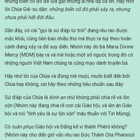
những biến cố đó để lừa gạt những ai nhẹ dạ cả tin. Hãy nhớ
lời Chúa Giê-su dặn:
những biến cố đó phải xảy ra, nhưng
chưa phải hết đời đâu.
Gần đây, có cái “gọi là sứ điệp từ trời” đang rêu rao được
mặc khải, cũng tiên báo nhiều thứ mà thực ra tuỳ theo hoàn
cảnh đang xảy ra để suy diễn. Nhóm này do bà Maria Divine
Mercy (MDM) bày ra và mê hoặc một số người, trong đó có
những người Việt Nam chúng ta cũng mạo danh truyền bá.
Hãy nhớ lời của Chúa và đừng mê muội, muốn biết đến bởi
Chúa hay không, xin hãy theo những tiêu chuẩn sau đây:
Sứ điệp của Chúa là
bình an
chứ không phải chia rẽ và lộn
xộn (Nhóm này đang chia rẽ con cái Giáo hội, và lên án Giáo
hội và nói “tình yêu là sự lộn xộn” mâu thuẫn với Tin Mừng).
Có
tuân phục
Giáo hội và Đấng kế vị thánh Phêrô không?
(Nhóm này cho đến giờ vẫn rêu rao Đức Thánh Cha Phanxicô