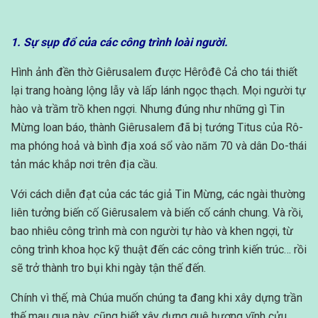
1. Sự sụp đổ của các công trình loài người.
Hình ảnh đền thờ Giêrusalem được Hêrôđê Cả cho tái thiết
lại trang hoàng lộng lẫy và lấp lánh ngọc thạch. Mọi người tự
hào và trầm trồ khen ngợi. Nhưng đúng như những gì Tin
Mừng loan báo, thành Giêrusalem đã bị tướng Titus của Rô-
ma phóng hoả và bình địa xoá sổ vào năm 70 và dân Do-thái
tản mác khắp nơi trên địa cầu.
Với cách diễn đạt của các tác giả Tin Mừng, các ngài thường
liên tưởng biến cố Giêrusalem và biến cố cánh chung. Và rồi,
bao nhiêu công trình mà con người tự hào và khen ngợi, từ
công trình khoa học kỹ thuật đến các công trình kiến trúc… rồi
sẽ trở thành tro bụi khi ngày tận thế đến.
Chính vì thế, mà Chúa muốn chúng ta đang khi xây dựng trần
thế mau qua này, cũng biết xây dựng quê hương vĩnh cửu