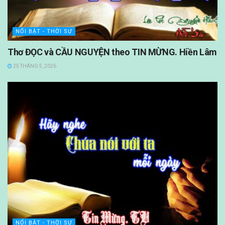
NỔI BẬT - THỜI SỰ
Thơ ĐỌC và CẦU NGUYỆN theo TIN MỪNG. Hiền Lâm
25 THÁNG 5, 2026
NỔI BẬT - THỜI SỰ