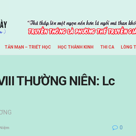
TẢN MẠN – TRIẾT HỌC
HỌC THÁNH KINH
THI CA
LÒNG 
III THƯỜNG NIÊN: Lc
ƯƠNG
0
 Niệm