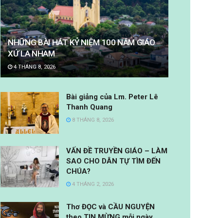
NHỮNG BÀI HÁT KỶ NIỆM 100 NĂM GIÁO
XỨ LA NHAM
4 THÁNG 8, 2026
Bài giảng của Lm. Peter Lê
Thanh Quang
8 THÁNG 8, 2026
VẤN ĐỀ TRUYỀN GIÁO – LÀM
SAO CHO DÂN TỰ TÌM ĐẾN
CHÚA?
4 THÁNG 2, 2026
Thơ ĐỌC và CẦU NGUYỆN
theo TIN MỪNG mỗi ngày.