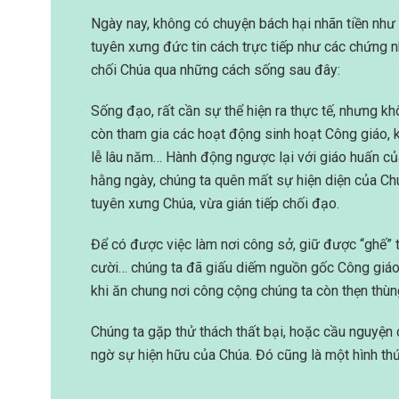
Ngày nay, không có chuyện bách hại nhãn tiền như 
tuyên xưng đức tin cách trực tiếp như các chứng 
chối Chúa qua những cách sống sau đây:
Sống đạo, rất cần sự thể hiện ra thực tế, nhưng k
còn tham gia các hoạt động sinh hoạt Công giáo, kh
lễ lâu năm… Hành động ngược lại với giáo huấn của
hằng ngày, chúng ta quên mất sự hiện diện của Ch
tuyên xưng Chúa, vừa gián tiếp chối đạo.
Để có được việc làm nơi công sở, giữ được “ghế” t
cười… chúng ta đã giấu diếm nguồn gốc Công giáo 
khi ăn chung nơi công cộng chúng ta còn thẹn thù
Chúng ta gặp thử thách thất bại, hoặc cầu nguyện 
ngờ sự hiện hữu của Chúa. Đó cũng là một hình th