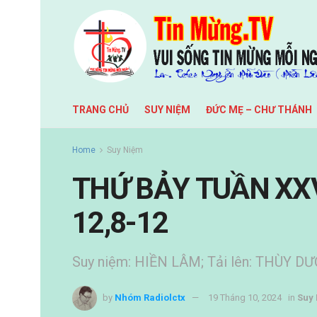
TRANG CHỦ
SUY NIỆM
ĐỨC MẸ – CHƯ THÁNH
Home
Suy Niệm
THỨ BẢY TUẦN XXV
12,8-12
Suy niệm: HIỀN LÂM; Tải lên: THÙY D
by
Nhóm Radiolctx
19 Tháng 10, 2024
in
Suy