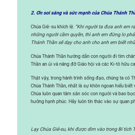
2. Ơn soi sáng và sức mạnh của Chúa Thánh Th
Chúa Giê-su khích lệ:
“Khi người ta đưa anh em r
những người cầm quyền, thì anh em đừng lo phải 
Thánh Thần sẽ dạy cho anh cho anh em biết nhữn
Chúa Thánh Thần hướng dẫn con người đi tìm chân l
Thần an ủi và nâng đỡ Giáo hội và các Ki-tô hữu c
Thật vậy, trong hành trình sống đạo, chúng ta có
Chúa Thánh Thần, nhất là sự khôn ngoan hiểu biết
Chúa luôn quan tâm săn sóc con người và bao bọc 
hưởng hạnh phúc. Hãy luôn tín thác vào sự quan p
Lạy Chúa Giê-su, khi được dìm vào trong Bí tíc