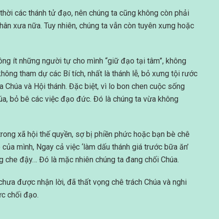
thời các thánh tử đạo, nên chúng ta cũng không còn phải
nhân xưa nữa. Tuy nhiên, chúng ta vẫn còn tuyên xưng hoặc
hông ít những người tự cho mình “giữ đạo tại tâm”, không
ông tham dự các Bí tích, nhất là thánh lễ, bỏ xưng tội rước
 Chúa và Hội thánh. Đặc biệt, vì lo bon chen cuộc sống
úa, bỏ bê các việc đạo đức. Đó là chúng ta vừa không
rong xã hội thế quyền, sợ bị phiền phức hoặc bạn bè chê
của mình, Ngay cả việc ‘làm dấu thánh giá trước bữa ăn’
ng che đậy… Đó là mặc nhiên chúng ta đang chối Chúa.
chưa được nhận lời, đã thất vọng chê trách Chúa và nghi
ức chối đạo.