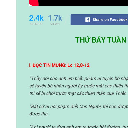
2.4k
1.7k
Share on Facebook
SHARES
VIEWS
THỨ BẢY TUẦN 
I. ĐỌC TIN MỪNG: Lc 12,8-12
“Thầy nói cho anh em biết: phàm ai tuyên bố nhậ
sẽ tuyên bố nhận người ấy trước mặt các thiên t
thì sẽ bị chối trước mặt các thiên thần của Thiên
“Bất cứ ai nói phạm đến Con Người, thì còn đượ
được tha.
“Khi người ta đưa anh em ra trước hội đường, t