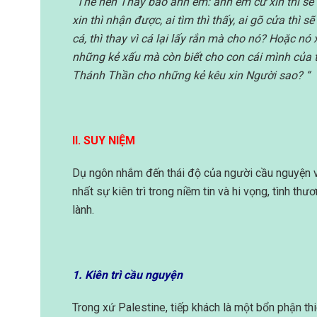
“Thế nên Thầy bảo anh em: anh em cứ xin thì sẽ đư
xin thì nhận được, ai tìm thì thấy, ai gõ cửa thì
cá, thì thay vì cá lại lấy rắn mà cho nó?
Hoặc nó x
những kẻ xấu mà còn biết cho con cái mình của tố
Thánh Thần cho những kẻ kêu xin Người sao? “
II. SUY NIỆM
Dụ ngôn nhắm đến thái độ của người cầu nguyện v
nhất sự kiên trì trong niềm tin và hi vọng, tình t
lành.
1. Kiên trì cầu nguyện
Trong xứ Palestine, tiếp khách là một bổn phận th