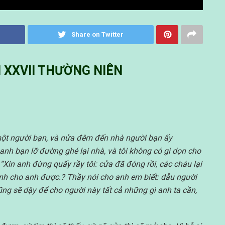
Share on Twitter
 XXVII THƯỜNG NIÊN
 một người bạn, và nửa đêm đến nhà người bạn ấy
ó anh bạn lỡ đường ghé lại nhà, và tôi không có gì dọn cho
 “Xin anh đừng quấy rầy tôi: cửa đã đóng rồi, các cháu lại
ánh cho anh được.?
Thầy nói cho anh em biết: dẫu người
cũng sẽ dậy để cho người này tất cả những gì anh ta cần,