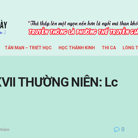
TẢN MẠN – TRIẾT HỌC
HỌC THÁNH KINH
THI CA
LÒNG 
II THƯỜNG NIÊN: Lc
0
 Niệm