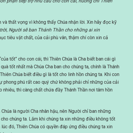
ổn phận tiếp trợ nhu cầu cho con cái, huống chi Thiên
n và thất vọng vì không thấy Chúa nhận lời. Xin hãy đọc kỹ
trời, Người sẽ ban Thánh Thần cho những ai xin
ục tiêu vật chất, của cải phù vân, thậm chí còn xin cả
của tốt” cho con cái, thì Thiên Chúa là Cha biết ban cái gì
 quà tốt nhất mà Chúa Cha ban cho chúng ta, chính là Thánh
hiên Chúa biết điều gì là tốt cho linh hồn chúng ta. Khi con
ự phong phú rất cao quý chứ không phải chỉ những của cải
 bao nhiêu, thì càng chất chứa đầy Thánh Thần nơi tâm hồn
 Chúa là người Cha nhân hậu, nên Người chỉ ban những
c cho chúng ta. Lắm khi chúng ta xin những điều không tốt
 lúc đó, Thiên Chúa có quyền đáp ứng điều chúng ta xin