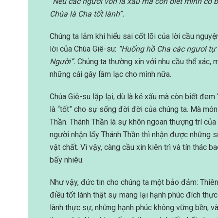
“Nếu các ngươi vốn là xấu mà còn biết mình có b
Chúa là Cha tốt lành”.
Chúng ta lắm khi hiểu sai cốt lõi của lời cầu nguyệ
lời của Chúa Giê-su:
“Huống hồ Cha các ngươi tự 
Người”.
Chúng ta thường xin với nhu cầu thể xác, m
những cái gây lầm lạc cho mình nữa.
Chúa Giê-su lặp lại, dù là kẻ xấu mà còn biết đem “
là “tốt” cho sự sống đời đời của chúng ta. Mà món
Thần. Thánh Thần là sự khôn ngoan thượng trí của T
người nhận lấy Thánh Thần thì nhận được những s
vật chất. Vì vậy, càng cầu xin kiên trì và tín thác
bấy nhiêu.
Như vậy, đức tin cho chúng ta một bảo đảm: Thiên
điều tốt lành thật sự mang lại hạnh phúc đích thự
lành thực sự, những hạnh phúc không vững bền, và