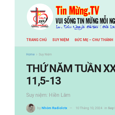
TRANG CHỦ
SUY NIỆM
ĐỨC MẸ – CHƯ THÁNH
Home
Suy Niệm
THỨ NĂM TUẦN XXV
11,5-13
Suy niệm: Hiền Lâm
by
Nhóm Radiolctx
10 Tháng 10, 2024
in
Suy