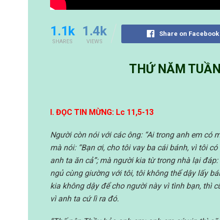
1.1k
1.4k
Share on Facebook
SHARES
VIEWS
THỨ NĂM TUẦN
I.
ĐỌC TIN MỪNG: Lc 11,5-13
Người còn nói với các ông: “Ai trong anh em có
mà nói: “Bạn ơi, cho tôi vay ba cái bánh,
vì tôi c
anh ta ăn cả”;
mà người kia từ trong nhà lại đáp:
ngủ cùng giường với tôi, tôi không thể dậy lấy b
kia không dậy để cho người này vì tình bạn, thì 
vì anh ta cứ lì ra đó.