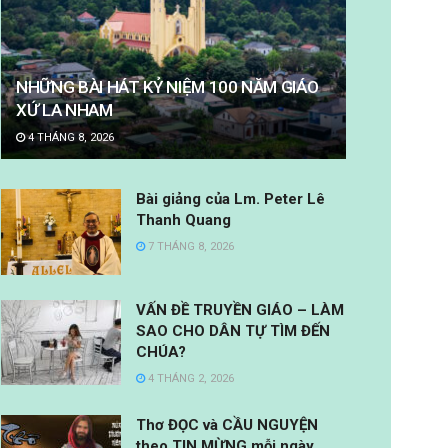
NHỮNG BÀI HÁT KỶ NIỆM 100 NĂM GIÁO
XỨ LA NHAM
4 THÁNG 8, 2026
Bài giảng của Lm. Peter Lê
Thanh Quang
7 THÁNG 8, 2026
VẤN ĐỀ TRUYỀN GIÁO – LÀM
SAO CHO DÂN TỰ TÌM ĐẾN
CHÚA?
4 THÁNG 2, 2026
Thơ ĐỌC và CẦU NGUYỆN
theo TIN MỪNG mỗi ngày.