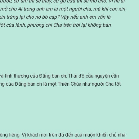
ợc, cứ tìm thì sẽ thấy, cứ gõ cửa thì sẽ mở cho. Vì hễ ai
 sẽ mở cho.Ai trong anh em là một người cha, mà khi con xin
in trứng lại cho nó bò cạp?
Vậy nếu anh em vốn là
t của lành, phương chi Cha trên trời lại không ban
à tình thương của Đấng ban ơn: Thái độ cầu nguyện cần
hương của Đấng ban ơn là một Thiên Chúa như người Cha tốt
iêng liêng. Vị khách nói trên đã đến quá muộn khiến chủ nhà