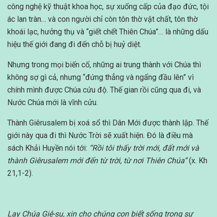
công nghệ kỹ thuật khoa học, sự xuống cấp của đạo đức, tội
ác lan tràn… và con người chỉ còn tôn thờ vật chất, tôn thờ
khoái lạc, hưởng thụ và “giết chết Thiên Chúa”… là những dấu
hiệu thế giới đang đi đến chỗ bị huỷ diệt.
Nhưng trong mọi biến cố, những ai trung thành với Chúa thì
không sợ gì cả, nhưng “đứng thẳng và ngẩng đầu lên” vì
chính mình được Chúa cứu độ. Thế gian rồi cũng qua đi, và
Nước Chúa mới là vĩnh cửu.
Thành Giêrusalem bị xoá sổ thì Dân Mới được thành lập. Thế
giới này qua đi thì Nước Trời sẽ xuất hiện. Đó là điều mà
sách Khải Huyền nói tới:
“Rồi tôi thấy trời mới, đất mới và
thành Giêrusalem mới đến từ trời, từ nơi Thiên Chúa”
(x. Kh
21,1-2).
Lạy Chúa Giê-su, xin cho chúng con biết sống trong sự