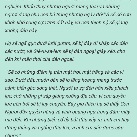
nghiệm.
Khốn thay những người mang thai và những
người đang cho con bú trong những ngày đó!”Vì sẽ có cơn
khốn khổ cùng cực trên đất này, và cơn thịnh nộ sẽ giáng
xuống dân này.
Họ sẽ ngã gục dưới lưỡi gươm, sẽ bị đày đi khắp các dân
các nước, và Giê-ru-sa-lem sẽ bị dân ngoại giày xéo, cho
đến khi mãn thời của dân ngoại.
“Sẽ có những điềm lạ trên mặt trời, mặt trăng và các vì
sao. Dưới đất, muôn dân sẽ lo lắng hoang mang trước
cảnh biển gào sóng thét.
Người ta sợ đến hồn xiêu phách
lạc, chờ những gì sắp giáng xuống địa cầu, vì các quyền
lực trên trời sẽ bị lay chuyển.
Bấy giờ thiên hạ sẽ thấy Con
Người đầy quyền năng và vinh quang ngự trong đám mây
mà đến.
Khi những biến cố ấy bắt đầu xảy ra, anh em hãy
đứng thẳng và ngẩng đầu lên, vì anh em sắp được cứu
chuộc.”