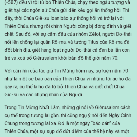
(-587) đều vì tội từ bỏ Thiên Chúa, chạy theo ngẫu tượng và
giết hại các ngôn sứ Chúa gửi đến kêu gọi ăn thống hối. Thì
đây, thời Chúa Giê-su loan báo sự thống hối và trở lại với
Thiên Chúa, nhưng rồi chính Người cũng bị đóng đinh và giết
chết. Sau đó, với sự cầm đầu của nhóm Zélot, người Do-thái
nổi lên chống lại quân Rô-ma, và tướng Titus của Rô-ma đã
đốt bình địa, giết hàng loạt người Do-thái cả đàn bà lẫn con
trẻ và xoá sổ Giêrusalem khỏi bản đồ thế giới năm 70.
Với cái nhìn của tác giả Tin Mừng hôm nay, sự kiện năm 70
như là một sự báo oán của Thiên Chúa vì những tội ác họ đã
gây ra, cụ thể là họ đã từ bỏ Thiên Chúa và giết chết Chúa
Giê-su và các chứng nhân của Người.
Trong Tin Mừng Nhất Lãm, những gì nói về Giêrusalem cách
cụ thể trong tương lai gần, thì cũng ngụ ý nói đến Ngày Cánh
Chung trong tương lai xa. Đó là một ngày “báo oán” của
Thiên Chúa, một sự sụp đổ dứt điểm của thế hệ này và một