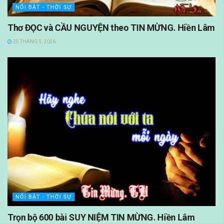
NỔI BẬT - THỜI SỰ
Thơ ĐỌC và CẦU NGUYỆN theo TIN MỪNG. Hiền Lâm
25 THÁNG 5, 2026
NỔI BẬT - THỜI SỰ
Trọn bộ 600 bài SUY NIỆM TIN MỪNG. Hiền Lâm