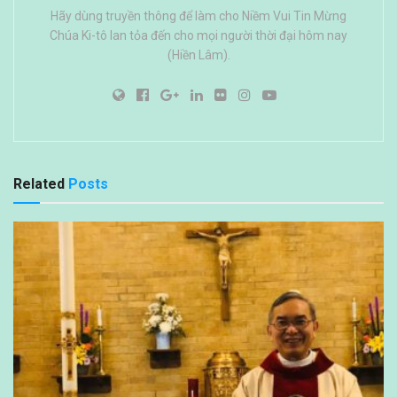
Hãy dùng truyền thông để làm cho Niềm Vui Tin Mừng
Chúa Ki-tô lan tỏa đến cho mọi người thời đại hôm nay
(Hiền Lâm).
Related
Posts