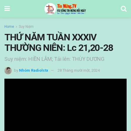
Home
Suy Niệm
THỨ NĂM TUẦN XXXIV
THƯỜNG NIÊN: Lc 21,20-28
Suy niệm: HIỀN LÂM; Tải lên: THÙY DƯƠNG
by
Nhóm Radiolctx
28 Tháng mười một, 2024