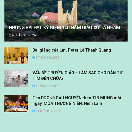
NHỮNG BÀI HÁT KỶ NIỆM 100 NĂM GIÁO XỨ LA NHAM
4 THÁNG 8, 2026
Bài giảng của Lm. Peter Lê Thanh Quang
9 THÁNG 8, 2026
VẤN ĐỀ TRUYỀN GIÁO – LÀM SAO CHO DÂN TỰ
TÌM ĐẾN CHÚA?
4 THÁNG 2, 2026
Thơ ĐỌC và CẦU NGUYỆN theo TIN MỪNG mỗi
ngày. MÙA THƯỜNG NIÊN. Hiền Lâm
21 THÁNG 3, 2026