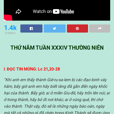
1.4k
SHARES
THỨ NĂM TUẦN XXXIV THƯỜNG NIÊN
I. ĐỌC TIN MỪNG: Lc 21,20-28
“Khi anh em thấy thành Giê-ru-sa-lem bị các đạo binh vây
hãm, bấy giờ anh em hãy biết rằng đã gần đến ngày khốc
hại của thành.
Bấy giờ, ai ở miền Giu-đê, hãy trốn lên núi; ai
ở trong thành, hãy bỏ đi nơi khác; ai ở vùng quê, thì chớ
vào thành.
Thật vậy, đó sẽ là những ngày báo oán, ngày
mà tất cả những gì đã chép trong Kinh Thánh sẽ được ứng