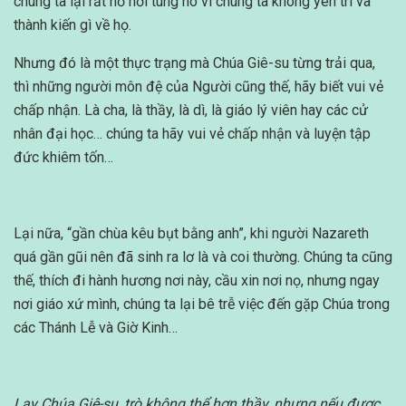
chúng ta lại rất hồ hởi tung hô vì chúng ta không yên trí và
thành kiến gì về họ.
Nhưng đó là một thực trạng mà Chúa Giê-su từng trải qua,
thì những người môn đệ của Người cũng thế, hãy biết vui vẻ
chấp nhận. Là cha, là thầy, là dì, là giáo lý viên hay các cử
nhân đại học… chúng ta hãy vui vẻ chấp nhận và luyện tập
đức khiêm tốn…
Lại nữa, “gần chùa kêu bụt bằng anh”, khi người Nazareth
quá gần gũi nên đã sinh ra lơ là và coi thường. Chúng ta cũng
thế, thích đi hành hương nơi này, cầu xin nơi nọ, nhưng ngay
nơi giáo xứ mình, chúng ta lại bê trễ việc đến gặp Chúa trong
các Thánh Lễ và Giờ Kinh…
Lạy Chúa Giê-su, trò không thể hơn thầy, nhưng nếu được