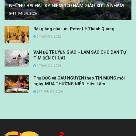
NHỮNG BÀI HÁT KỶ NIỆM 100 NĂM GIÁO XỨ LA NHAM
4 THÁNG 8, 2026
Bài giảng của Lm. Peter Lê Thanh Quang
7 THÁNG 8, 2026
VẤN ĐỀ TRUYỀN GIÁO – LÀM SAO CHO DÂN TỰ
TÌM ĐẾN CHÚA?
4 THÁNG 2, 2026
Thơ ĐỌC và CẦU NGUYỆN theo TIN MỪNG mỗi
ngày. MÙA THƯỜNG NIÊN. Hiền Lâm
21 THÁNG 3, 2026