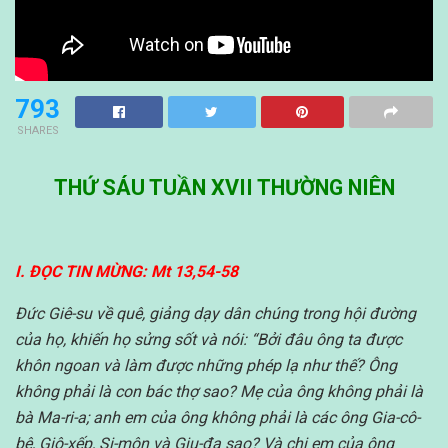
793
SHARES
THỨ SÁU TUẦN XVII THƯỜNG NIÊN
I.
ĐỌC TIN MỪNG: Mt 13,54-58
Đức Giê-su về quê, giảng dạy dân chúng trong hội đường
của họ, khiến họ sửng sốt và nói: “Bởi đâu ông ta được
khôn ngoan và làm được những phép lạ như thế? Ông
không phải là con bác thợ sao? Mẹ của ông không phải là
bà Ma-ri-a; anh em của ông không phải là các ông Gia-cô-
bê, Giô-xếp, Si-môn và Giu-đa sao? Và chị em của ông