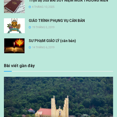
Trọn bộ 305 BÀI SUY NIỆM MÙA THƯỜNG NIÊN
4 THÁNG 10, 2025
GIÁO TRÌNH PHỤNG VỤ CĂN BẢN
19 THÁNG 5, 2019
SƯ PHẠM GIÁO LÝ (căn bản)
14 THÁNG 6, 2019
Bài viết gần đây