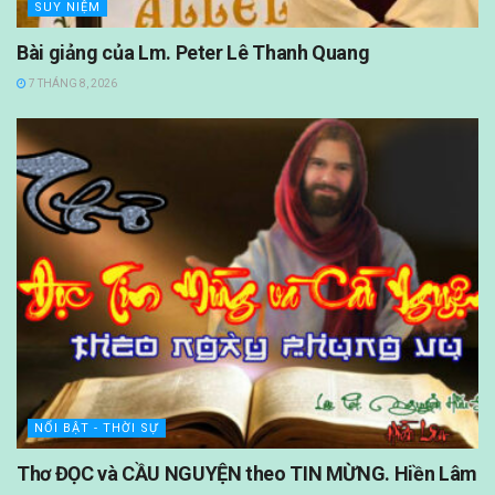
SUY NIỆM
Bài giảng của Lm. Peter Lê Thanh Quang
7 THÁNG 8, 2026
NỔI BẬT - THỜI SỰ
Thơ ĐỌC và CẦU NGUYỆN theo TIN MỪNG. Hiền Lâm