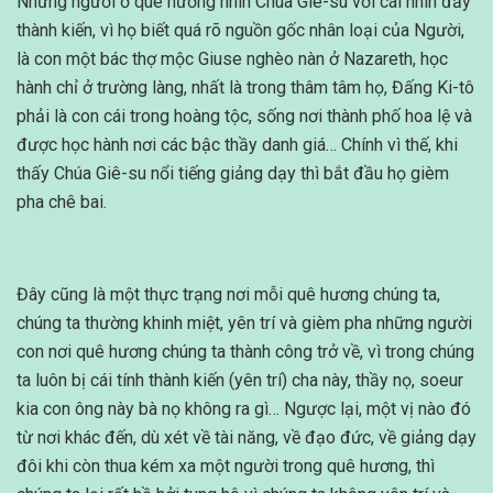
Những người ở quê hương nhìn Chúa Giê-su với cái nhìn đầy
thành kiến, vì họ biết quá rõ nguồn gốc nhân loại của Người,
là con một bác thợ mộc Giuse nghèo nàn ở Nazareth, học
hành chỉ ở trường làng, nhất là trong thâm tâm họ, Đấng Ki-tô
phải là con cái trong hoàng tộc, sống nơi thành phố hoa lệ và
được học hành nơi các bậc thầy danh giá… Chính vì thế, khi
thấy Chúa Giê-su nổi tiếng giảng dạy thì bắt đầu họ gièm
pha chê bai.
Đây cũng là một thực trạng nơi mỗi quê hương chúng ta,
chúng ta thường khinh miệt, yên trí và gièm pha những người
con nơi quê hương chúng ta thành công trở về, vì trong chúng
ta luôn bị cái tính thành kiến (yên trí) cha này, thầy nọ, soeur
kia con ông này bà nọ không ra gì… Ngược lại, một vị nào đó
từ nơi khác đến, dù xét về tài năng, về đạo đức, về giảng dạy
đôi khi còn thua kém xa một người trong quê hương, thì