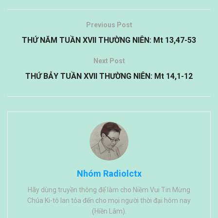
Previous Post
THỨ NĂM TUẦN XVII THƯỜNG NIÊN: Mt 13,47-53
Next Post
THỨ BẢY TUẦN XVII THƯỜNG NIÊN: Mt 14,1-12
Nhóm Radiolctx
Hãy dùng truyền thông để làm cho Niềm Vui Tin Mừng
Chúa Ki-tô lan tỏa đến cho mọi người thời đại hôm nay
(Hiền Lâm).