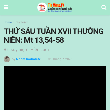
Home
Suy Niệm
THỨ SÁU TUẦN XVII THƯỜNG
NIÊN: Mt 13,54-58
Bài suy niệm: Hiền Lâm
by
Nhóm Radiolctx
31 Tháng 7, 2026