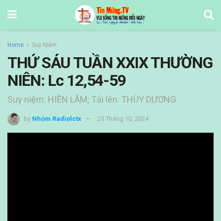
Home
Suy Niệm
THỨ SÁU TUẦN XXIX THƯỜNG
NIÊN: Lc 12,54-59
Suy niệm: HIỀN LÂM; Tải lên: THÙY DƯƠNG
by
Nhóm Radiolctx
25 Tháng 10, 2024