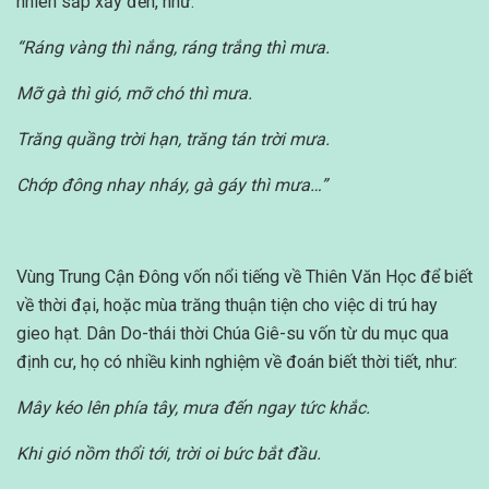
nhiên sắp xảy đến, như:
“Ráng vàng thì nắng, ráng trắng thì mưa.
Mỡ gà thì gió, mỡ chó thì mưa.
Trăng quầng trời hạn, trăng tán trời mưa.
Chớp đông nhay nháy, gà gáy thì mưa…”
Vùng Trung Cận Đông vốn nổi tiếng về Thiên Văn Học để biết
về thời đại, hoặc mùa trăng thuận tiện cho việc di trú hay
gieo hạt. Dân Do-thái thời Chúa Giê-su vốn từ du mục qua
định cư, họ có nhiều kinh nghiệm về đoán biết thời tiết, như:
Mây kéo lên phía tây, mưa đến ngay tức khắc.
Khi gió nồm thổi tới, trời oi bức bắt đầu.