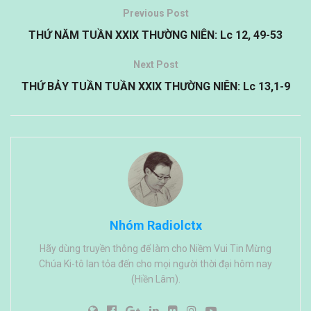
Previous Post
THỨ NĂM TUẦN XXIX THƯỜNG NIÊN: Lc 12, 49-53
Next Post
THỨ BẢY TUẦN TUẦN XXIX THƯỜNG NIÊN: Lc 13,1-9
Nhóm Radiolctx
Hãy dùng truyền thông để làm cho Niềm Vui Tin Mừng
Chúa Ki-tô lan tỏa đến cho mọi người thời đại hôm nay
(Hiền Lâm).