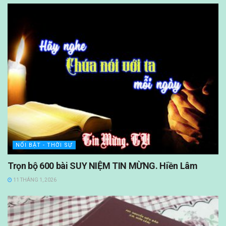
NỔI BẬT - THỜI SỰ
Trọn bộ 600 bài SUY NIỆM TIN MỪNG. Hiền Lâm
11 THÁNG 1, 2026