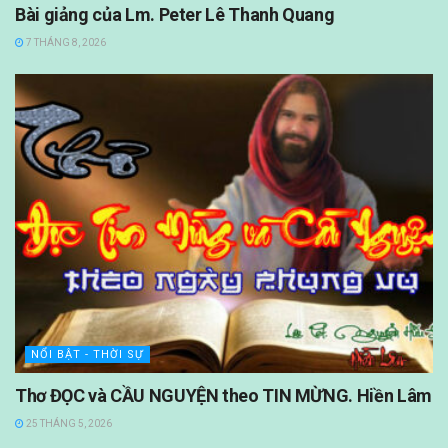
Bài giảng của Lm. Peter Lê Thanh Quang
7 THÁNG 8, 2026
NỔI BẬT - THỜI SỰ
Thơ ĐỌC và CẦU NGUYỆN theo TIN MỪNG. Hiền Lâm
25 THÁNG 5, 2026