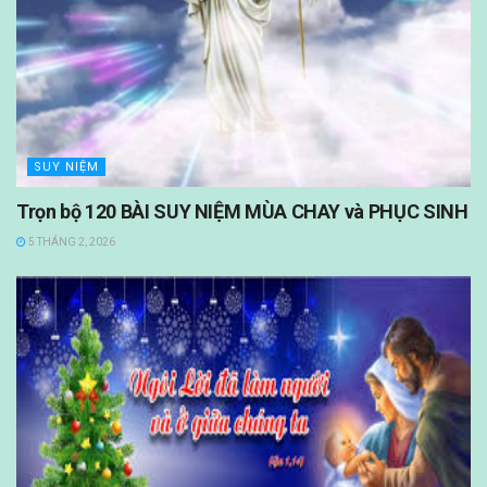
SUY NIỆM
Trọn bộ 120 BÀI SUY NIỆM MÙA CHAY và PHỤC SINH
5 THÁNG 2, 2026