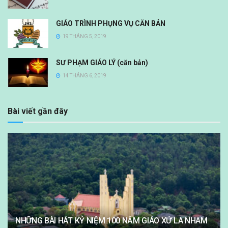
GIÁO TRÌNH PHỤNG VỤ CĂN BẢN
19 THÁNG 5, 2019
SƯ PHẠM GIÁO LÝ (căn bản)
14 THÁNG 6, 2019
Bài viết gần đây
NHỮNG BÀI HÁT KỶ NIỆM 100 NĂM GIÁO XỨ LA NHAM