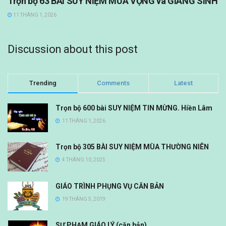
Trọn bộ 63 BÀI SUY NIỆM MÙA VỌNG và GIÁNG SINH
11 THÁNG 1, 2026
Discussion about this post
Trending
Comments
Latest
Trọn bộ 600 bài SUY NIỆM TIN MỪNG. Hiền Lâm
11 THÁNG 1, 2026
Trọn bộ 305 BÀI SUY NIỆM MÙA THƯỜNG NIÊN
4 THÁNG 10, 2025
GIÁO TRÌNH PHỤNG VỤ CĂN BẢN
19 THÁNG 5, 2019
SƯ PHẠM GIÁO LÝ (căn bản)