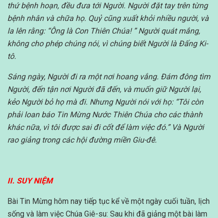
thứ bệnh hoạn, đều đưa tới Người. Người đặt tay trên từng
bệnh nhân và chữa họ. Quỷ cũng xuất khỏi nhiều người, và
la lên rằng: “Ông là Con Thiên Chúa! ” Người quát mắng,
không cho phép chúng nói, vì chúng biết Người là Đấng Ki-
tô.
Sáng ngày, Người đi ra một nơi hoang vắng. Đám đông tìm
Người, đến tận nơi Người đã đến, và muốn giữ Người lại,
kẻo Người bỏ họ mà đi. Nhưng Người nói với họ: “Tôi còn
phải loan báo Tin Mừng Nước Thiên Chúa cho các thành
khác nữa, vì tôi được sai đi cốt để làm việc đó.” Và Người
rao giảng trong các hội đường miền Giu-đê.
II. SUY NIỆM
Bài Tin Mừng hôm nay tiếp tục kể về một ngày cuối tuần, lịch
sống và làm việc Chúa Giê-su: Sau khi đã giảng một bài làm