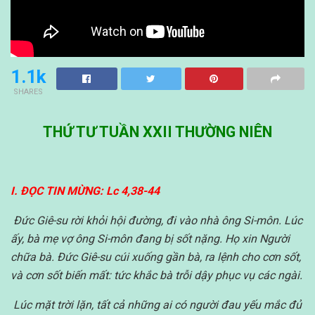
1.1k
SHARES
THỨ TƯ TUẦN XXII THƯỜNG NIÊN
I. ĐỌC TIN MỪNG: Lc 4,38-44
Đức Giê-su rời khỏi hội đường, đi vào nhà ông Si-môn. Lúc
ấy, bà mẹ vợ ông Si-môn đang bị sốt nặng. Họ xin Người
chữa bà. Đức Giê-su cúi xuống gần bà, ra lệnh cho cơn sốt,
và cơn sốt biến mất: tức khắc bà trỗi dậy phục vụ các ngài.
Lúc mặt trời lặn, tất cả những ai có người đau yếu mắc đủ