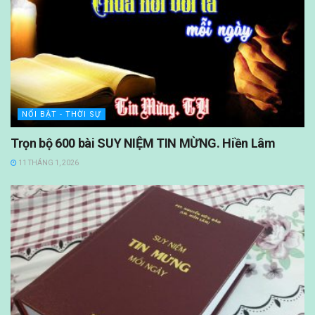
NỔI BẬT - THỜI SỰ
Trọn bộ 600 bài SUY NIỆM TIN MỪNG. Hiền Lâm
11 THÁNG 1, 2026