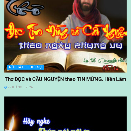
NỔI BẬT - THỜI SỰ
Thơ ĐỌC và CẦU NGUYỆN theo TIN MỪNG. Hiền Lâm
25 THÁNG 5, 2026