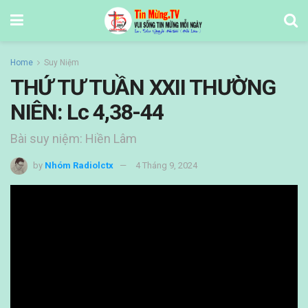
Home
Suy Niệm
THỨ TƯ TUẦN XXII THƯỜNG
NIÊN: Lc 4,38-44
Bài suy niệm: Hiền Lâm
by
Nhóm Radiolctx
4 Tháng 9, 2024