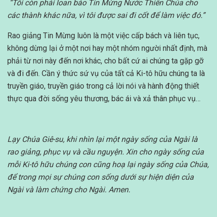
“Tôi còn phải loan báo Tin Mừng Nước Thiên Chúa cho
các thành khác nữa, vì tôi được sai đi cốt để làm việc đó.”
Rao giảng Tin Mừng luôn là một việc cấp bách và liên tục,
không dừng lại ở một nơi hay một nhóm người nhất định, mà
phải từ nơi này đến nơi khác, cho bất cứ ai chúng ta gặp gỡ
và đi đến. Cần ý thức sứ vụ của tất cả Ki-tô hữu chúng ta là
truyền giáo, truyền giáo trong cả lời nói và hành động thiết
thực qua đời sống yêu thương, bác ái và xả thân phục vụ…
Lạy Chúa Giê-su, khi nhìn lại một ngày sống của Ngài là
rao giảng, phục vụ và cầu nguyện. Xin cho ngày sống của
mỗi Ki-tô hữu chúng con cũng hoạ lại ngày sống của Chúa,
để trong mọi sự chúng con sống dưới sự hiện diện của
Ngài và làm chứng cho Ngài. Amen.