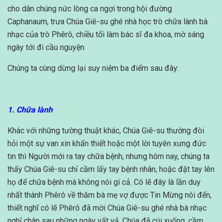
cho dân chúng nức lòng ca ngợi trong hội đường
Caphanaum, trưa Chúa Giê-su ghé nhà học trò chữa lành bà
nhạc của trò Phêrô, chiều tối làm bác sĩ đa khoa, mờ sáng
ngày tới đi cầu nguyện.
Chúng ta cùng dừng lại suy niệm ba điểm sau đây:
1. Chữa lành
Khác với những tường thuật khác, Chúa Giê-su thường đòi
hỏi một sự van xin khẩn thiết hoặc một lời tuyên xưng đức
tin thì Người mới ra tay chữa bệnh, nhưng hôm nay, chúng ta
thấy Chúa Giê-su chỉ cầm lấy tay bệnh nhân, hoặc đặt tay lên
họ để chữa bệnh mà không nói gì cả. Có lẽ đây là lần duy
nhất thánh Phêrô về thăm bà mẹ vợ được Tin Mừng nói đến,
thiết nghĩ có lẽ Phêrô đã mời Chúa Giê-su ghé nhà bà nhạc
nghỉ chân sau những ngày vất vả. Chúa đã cúi xuống, cầm