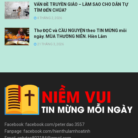
VẤN ĐỀ TRUYỀN GIÁO – LÀM SAO CHO DÂN TỰ
TÌM ĐẾN CHÚA?
4 THÁNG 2, 2026
Thơ ĐỌC và CẦU NGUYỆN theo TIN MỪNG mỗi
ngày. MÙA THƯỜNG NIÊN. Hiền Lâm
21 THÁNG 3, 2026
Facebook: facebook.com/peter.dao.3557
Fanpage: facebook.com/hienthulamhoatinh
Email: anhdao803184@gmail.com