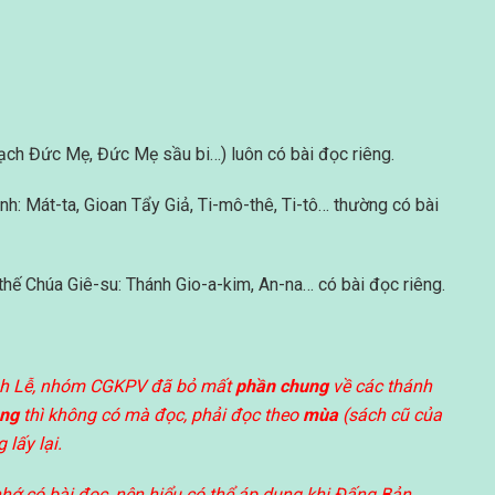
 sạch Đức Mẹ, Đức Mẹ sầu bi…) luôn có bài đọc riêng.
nh: Mát-ta, Gioan Tẩy Giả, Ti-mô-thê, Ti-tô… thường có bài
 thế Chúa Giê-su: Thánh Gio-a-kim, An-na… có bài đọc riêng.
hánh Lễ, nhóm CGKPV đã bỏ mất
phần chung
về các thánh
êng
thì không có mà đọc, phải đọc theo
mùa
(sách cũ của
lấy lại.
hớ có bài đọc, nên hiểu có thể áp dụng khi Đấng Bản