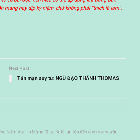
ổn mạng hay dịp kỷ niệm, chứ không phải “thích là làm”.
Next Post
Tản mạn suy tư: NGŨ ĐẠO THÁNH THOMAS
cho Niềm Vui Tin Mừng Chúa Ki-tô lan tỏa đến cho mọi người