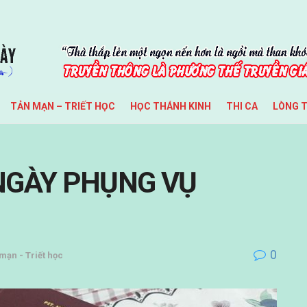
TẢN MẠN – TRIẾT HỌC
HỌC THÁNH KINH
THI CA
LÒNG 
: NGÀY PHỤNG VỤ
0
mạn - Triết học