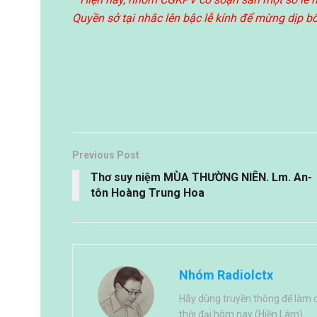
Quyền sở tại nhắc lên bậc lễ kính để mừng dịp b
Previous Post
Thơ suy niệm MÙA THƯỜNG NIÊN. Lm. An-
tôn Hoàng Trung Hoa
Nhóm Radiolctx
Hãy dùng truyền thông để làm 
thời đại hôm nay (Hiền Lâm).