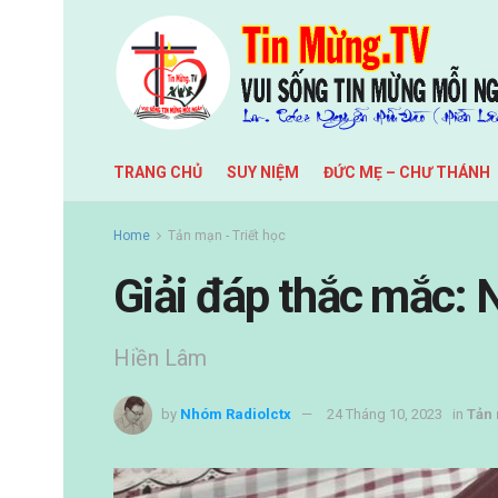
TRANG CHỦ
SUY NIỆM
ĐỨC MẸ – CHƯ THÁNH
Home
Tản mạn - Triết học
Giải đáp thắc mắc
Hiền Lâm
by
Nhóm Radiolctx
24 Tháng 10, 2023
in
Tản 