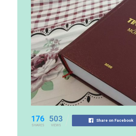
176
503
Share on Facebook
SHARES
VIEWS