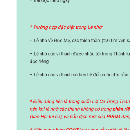
– Bài đọc theo ngày.
* Trường hợp đặc biệt trong Lễ nhớ:
– Lễ nhớ về Đức Mẹ, các thiên thần: (trái tim vẹn
– Lễ nhớ các vị thánh được nhắc tới trong Thánh ki
đọc riêng.
– Lễ nhớ các vị thánh có liên hệ đến cuộc đời trần
* Điều đáng tiếc là trong cuốn Lời Ca Trong T
nên khi lễ nhớ các thánh không có trong
phần ri
Giáo Hội thì có), và bản dịch mới của HĐGM đang 
* Hiện nay, nhóm CGKPV có soạn sẵn một số lễ n