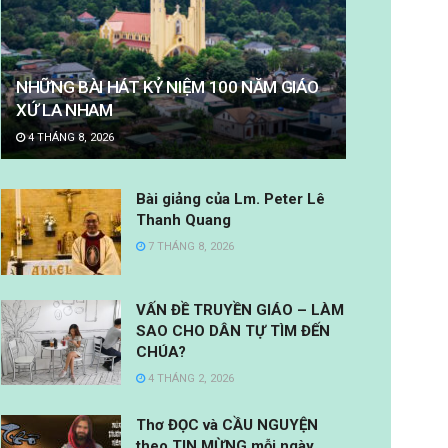
NHỮNG BÀI HÁT KỶ NIỆM 100 NĂM GIÁO
XỨ LA NHAM
4 THÁNG 8, 2026
Bài giảng của Lm. Peter Lê
Thanh Quang
7 THÁNG 8, 2026
VẤN ĐỀ TRUYỀN GIÁO – LÀM
SAO CHO DÂN TỰ TÌM ĐẾN
CHÚA?
4 THÁNG 2, 2026
Thơ ĐỌC và CẦU NGUYỆN
theo TIN MỪNG mỗi ngày.