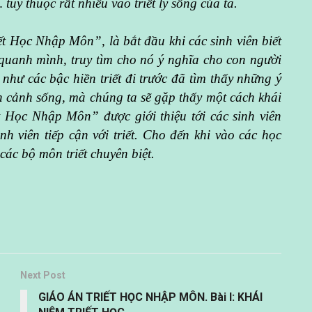
tùy thuộc rất nhiều vào triết lý sống của ta.
ết Học Nhập Môn”, là bắt đầu khi các sinh viên biết
 quanh mình, truy tìm cho nó ý nghĩa cho con người
như các bậc hiền triết đi trước đã tìm thấy những ý
n cảnh sống, mà chúng ta sẽ gặp thấy một cách khái
Học Nhập Môn” được giới thiệu tới các sinh viên
h viên tiếp cận với triết. Cho đến khi vào các học
các bộ môn triết chuyên biệt.
Next Post
GIÁO ÁN TRIẾT HỌC NHẬP MÔN. Bài I: KHÁI