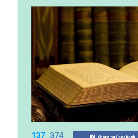
137
374
Share on Facebook