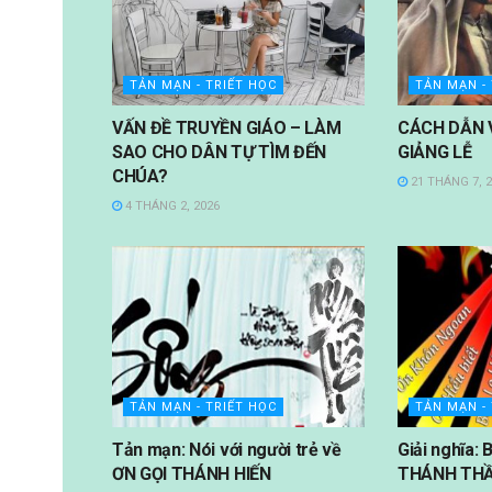
TẢN MẠN - TRIẾT HỌC
TẢN MẠN -
VẤN ĐỀ TRUYỀN GIÁO – LÀM
CÁCH DẪN 
SAO CHO DÂN TỰ TÌM ĐẾN
GIẢNG LỄ
CHÚA?
21 THÁNG 7, 
4 THÁNG 2, 2026
TẢN MẠN - TRIẾT HỌC
TẢN MẠN -
Tản mạn: Nói với người trẻ về
Giải nghĩa
ƠN GỌI THÁNH HIẾN
THÁNH TH