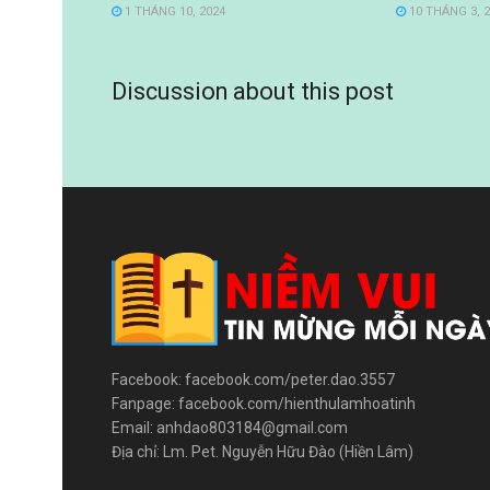
1 THÁNG 10, 2024
10 THÁNG 3, 
Discussion about this post
Facebook: facebook.com/peter.dao.3557
Fanpage: facebook.com/hienthulamhoatinh
Email: anhdao803184@gmail.com
Địa chỉ: Lm. Pet. Nguyễn Hữu Đào (Hiền Lâm)