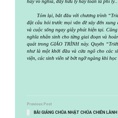
hay vô nghĩa, đầy hữu lý hay toàn là phi lý… 
Tóm lại, bắt đầu với chương trình “Tri
đặt câu hỏi trước mọi vấn đề xảy đến xung
và cuộc sống ngay giây phút hiện tại. Cũng 
nghĩa nhân sinh cho từng giai đoạn và hoà
quát trong GIÁO TRÌNH này. Quyển “Triết 
như là một khởi đầu và cửa ngõ cho các sin
viện, các sinh viên sẽ bớt ngỡ ngàng khi học 
Previous Post
BÀI GIẢNG CHÚA NHẬT CHÚA CHIÊN LÀNH