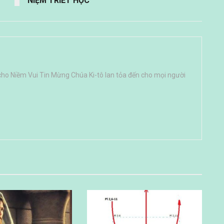
NIỆM TRIẾT HỌC
cho Niềm Vui Tin Mừng Chúa Ki-tô lan tỏa đến cho mọi người