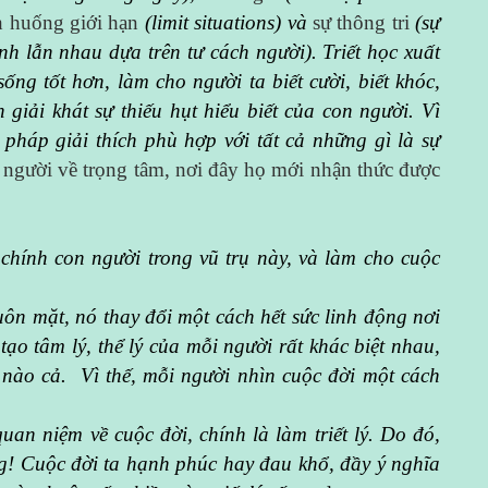
h huống giới hạn
(limit situations) và
sự thông tri
(sự
nh lẫn nhau dựa trên tư cách người). Triết học xuất
ống tốt hơn, làm cho người ta biết cười, biết khóc,
 giải khát sự thiếu hụt hiểu biết của con người. Vì
pháp giải thích phù hợp với tất cả những gì là sự
n người về trọng tâm, nơi đây họ mới nhận thức được
ề chính con người trong vũ trụ này, và làm cho cuộc
ôn mặt, nó thay đổi một cách hết sức linh động nơi
ạo tâm lý, thể lý của mỗi người rất khác biệt nhau,
nào cả. Vì thế, mỗi người nhìn cuộc đời một cách
uan niệm về cuộc đời, chính là làm triết lý. Do đó,
ống! Cuộc đời ta hạnh phúc hay đau khổ, đầy ý nghĩa