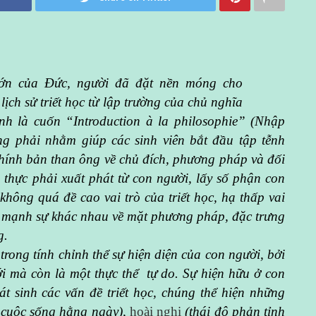
t lớn của Đức, người đã đặt nền móng cho
lịch sử triết học từ lập trường của chủ nghĩa
nh là cuốn “Introduction à la philosophie” (Nhập
ông phải nhằm giúp các sinh viên bắt đầu tập tễnh
 chính bản than ông về chủ đích, phương pháp và đối
h thực phải xuất phát từ con người, lấy số phận con
không quá đề cao vai trò của triết học, hạ thấp vai
n mạnh sự khác nhau về mặt phương pháp, đặc trưng
g.
trong tính chỉnh thể sự hiện diện của con người, bởi
iới mà còn là một thực thể tự do. Sự hiện hữu ở con
 sinh các vấn đề triết học, chúng thể hiện những
i cuộc sống hằng ngày),
hoài nghi
(thái độ phản tỉnh