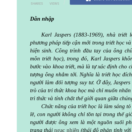
SHARES
VIEWS
Dẫn nhập
Karl Jaspers (1883-1969), nhà triế
phương pháp tiếp cận mới trong triết học và 
hiện sinh. Công trình đầu tay của ông chí
môn triết học), trong đó, Karl Jaspers kh
bước vào khoa triết, mà là tự xác định cho
tượng ông nhắm tới. Nghĩa là triết học đíc
người làm đối tượng suy tư. Ở đây, Jaspers 
trò của tri thức khoa học mà chỉ muốn nhấ
tri thức và tính chất thế giới quan giữa chún
Chức năng của triết học là làm sáng tỏ 
lẽ, con người không chỉ tồn tại trong thế g
người được ông xem là một nguồn suối phát
trạng thái
ngạc nhiên
(thái độ phản tỉnh vớ