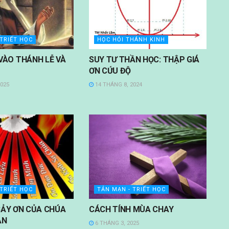
 TRIẾT HỌC
HỌC HỎI THÁNH KINH
VÀO THÁNH LỄ VÀ
SUY TƯ THẦN HỌC: THẬP GIÁ
ƠN CỨU ĐỘ
2025
14 THÁNG 8, 2024
 TRIẾT HỌC
TẢN MẠN - TRIẾT HỌC
: BẢY ƠN CỦA CHÚA
CÁCH TÍNH MÙA CHAY
ẦN
6 THÁNG 3, 2025