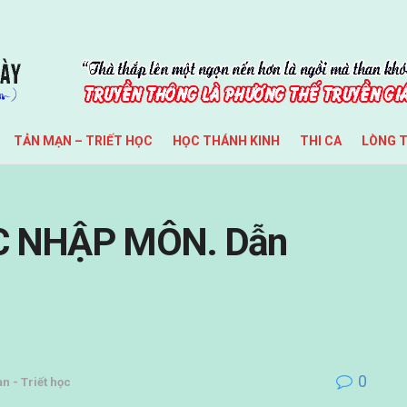
TẢN MẠN – TRIẾT HỌC
HỌC THÁNH KINH
THI CA
LÒNG 
C NHẬP MÔN. Dẫn
0
n - Triết học