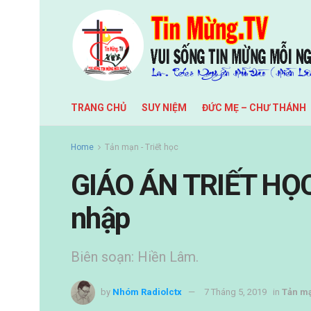
TRANG CHỦ
SUY NIỆM
ĐỨC MẸ – CHƯ THÁNH
Home
Tản mạn - Triết học
GIÁO ÁN TRIẾT HỌ
nhập
Biên soạn: Hiền Lâm.
by
Nhóm Radiolctx
7 Tháng 5, 2019
in
Tản mạ