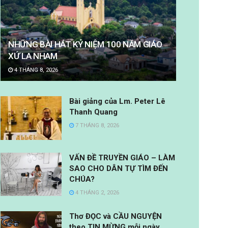
NHỮNG BÀI HÁT KỶ NIỆM 100 NĂM GIÁO
XỨ LA NHAM
4 THÁNG 8, 2026
Bài giảng của Lm. Peter Lê
Thanh Quang
7 THÁNG 8, 2026
VẤN ĐỀ TRUYỀN GIÁO – LÀM
SAO CHO DÂN TỰ TÌM ĐẾN
CHÚA?
4 THÁNG 2, 2026
Thơ ĐỌC và CẦU NGUYỆN
theo TIN MỪNG mỗi ngày.