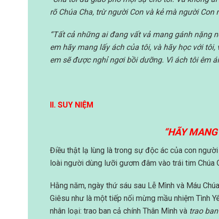
rõ Chúa Cha, trừ người Con và kẻ mà người Con
“Tất cả những ai đang vất vả mang gánh nặng nề,
em hãy mang lấy ách của tôi, và hãy học với tôi,
em sẽ được nghỉ ngơi bồi dưỡng. Vì ách tôi êm ái
II. SUY NIỆM
“HÃY MANG 
Điều thật lạ lùng là trong sự độc ác của con ngườ
loài người dùng lưỡi gươm đâm vào trái tim Chúa 
Hằng năm, ngày thứ sáu sau Lễ Mình và Máu Chúa 
Giêsu như là một tiếp nối mừng mầu nhiệm Tình Yêu
nhân loại: trao ban cả chính Thân Mình và
trao ban