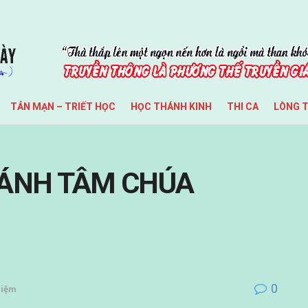
TẢN MẠN – TRIẾT HỌC
HỌC THÁNH KINH
THI CA
LÒNG 
THÁNH TÂM CHÚA
0
Niệm