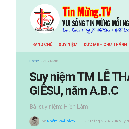
TRANG CHỦ
SUY NIỆM
ĐỨC MẸ – CHƯ THÁNH
Home
Suy Niệm
Suy niệm TM LỄ 
GIÊSU, năm A.B.C
Bài suy niệm: Hiền Lâm
by
Nhóm Radiolctx
27 Tháng 6, 2025
in
Suy 