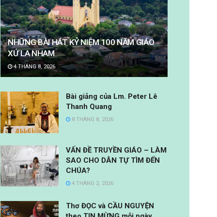
NHỮNG BÀI HÁT KỶ NIỆM 100 NĂM GIÁO
XỨ LA NHAM
4 THÁNG 8, 2026
Bài giảng của Lm. Peter Lê
Thanh Quang
8 THÁNG 8, 2026
VẤN ĐỀ TRUYỀN GIÁO – LÀM
SAO CHO DÂN TỰ TÌM ĐẾN
CHÚA?
4 THÁNG 2, 2026
Thơ ĐỌC và CẦU NGUYỆN
theo TIN MỪNG mỗi ngày.