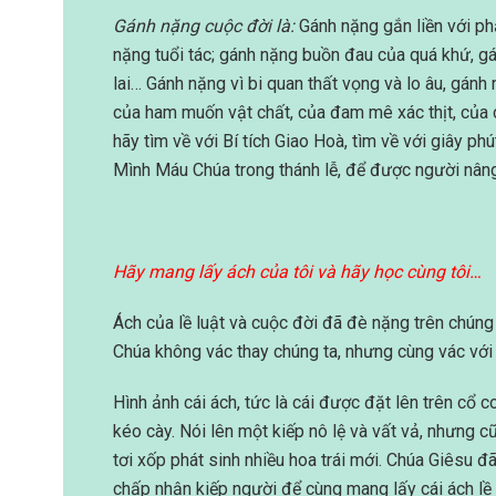
Gánh nặng cuộc đời là:
Gánh nặng gắn liền với ph
nặng tuổi tác; gánh nặng buồn đau của quá khứ, gá
lai… Gánh nặng vì bi quan thất vọng và lo âu, gá
của ham muốn vật chất, của đam mê xác thịt, của 
hãy tìm về với Bí tích Giao Hoà, tìm về với giây ph
Mình Máu Chúa trong thánh lễ, để được người nân
Hãy mang lấy ách của tôi và hãy học cùng tôi…
Ách của lề luật và cuộc đời đã đè nặng trên chúng
Chúa không vác thay chúng ta, nhưng cùng vác với
Hình ảnh cái ách, tức là cái được đặt lên trên cổ 
kéo cày. Nói lên một kiếp nô lệ và vất vả, nhưng 
tơi xốp phát sinh nhiều hoa trái mới. Chúa Giêsu đã
chấp nhận kiếp người để cùng mang lấy cái ách lề 