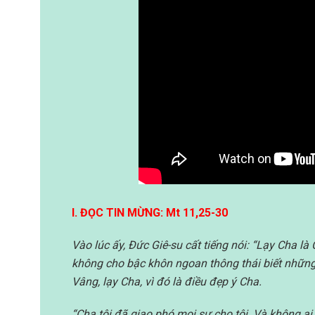
I. ĐỌC TIN MỪNG: Mt 11,25-30
Vào lúc ấy, Đức Giê-su cất tiếng nói: “Lạy Cha là
không cho bậc khôn ngoan thông thái biết những
Vâng, lạy Cha, vì đó là điều đẹp ý Cha.
“Cha tôi đã giao phó mọi sự cho tôi. Và không ai