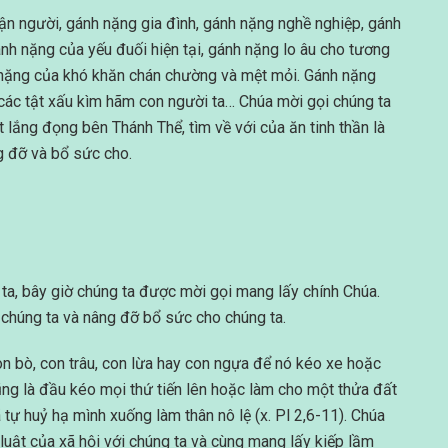
ận người, gánh nặng gia đình, gánh nặng nghề nghiệp, gánh
nh nặng của yếu đuối hiện tại, gánh nặng lo âu cho tương
nh nặng của khó khăn chán chường và mệt mỏi. Gánh nặng
các tật xấu kìm hãm con người ta… Chúa mời gọi chúng ta
út lắng đọng bên Thánh Thể, tìm về với của ăn tinh thần là
g đỡ và bổ sức cho.
 ta, bây giờ chúng ta được mời gọi mang lấy chính Chúa.
 chúng ta và nâng đỡ bổ sức cho chúng ta.
con bò, con trâu, con lừa hay con ngựa để nó kéo xe hoặc
cũng là đầu kéo mọi thứ tiến lên hoặc làm cho một thửa đất
 tự huỷ hạ mình xuống làm thân nô lệ (x. Pl 2,6-11). Chúa
luật của xã hội với chúng ta và cùng mang lấy kiếp lầm