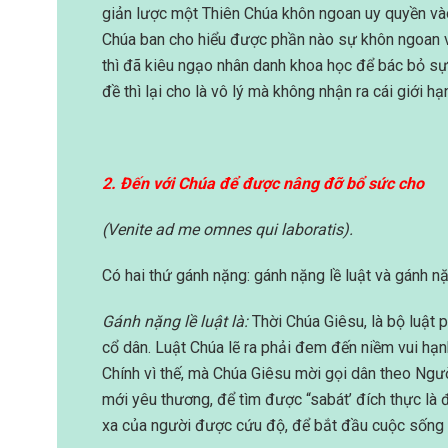
giản lược một Thiên Chúa khôn ngoan uy quyền vào 
Chúa ban cho hiểu được phần nào sự khôn ngoan v
thì đã kiêu ngạo nhân danh khoa học để bác bỏ s
đề thì lại cho là vô lý mà không nhận ra cái giới hạ
2. Đến với Chúa để được nâng đỡ bổ sức cho
(Venite ad me omnes qui laboratis).
Có hai thứ gánh nặng: gánh nặng lề luật và gánh n
Gánh nặng lề luật
là:
Thời Chúa Giêsu, là bộ luật ph
cổ dân. Luật Chúa lẽ ra phải đem đến niềm vui hạnh 
Chính vì thế, mà Chúa Giêsu mời gọi dân theo Người
mới yêu thương, để tìm được “sabát’ đích thực là
xa của người được cứu độ, để bắt đầu cuộc sống 