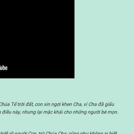
 Chúa Tể trời đất, con xin ngợi khen Cha, vì Cha đã giấu
 điều này, nhưng lại mặc khải cho những người bé mọn.
 biết rõ người Con, trừ Chúa Cha; cũng như không ai biết