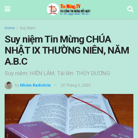
Home
Suy Niệm
Suy niệm Tin Mừng CHÚA
NHẬT IX THƯỜNG NIÊN, NĂM
A.B.C
Suy niệm: HIỀN LÂM. Tải lên: THÙY DƯƠNG
by
Nhóm Radiolctx
22 Tháng 2, 2020