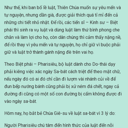
Như thế, khi ban bố lề luật, Thiên Chúa muốn sự yêu mến và
tự nguyện, nhưng dần già, được giải thích quá tỉ mỉ đến cả
những chi tiết nhỏ nhặt. Để rồi, các tiến sĩ – Kinh sư – Biệt
phái thì sinh ra vụ luật và dùng luật làm thứ bình phong che
chắn và làm lợi cho họ, còn dân chúng thì cảm thấy nặng nề,
để rồi thay vì yêu mến và tự nguyện, họ chỉ giữ vì buộc phải
giữ và luật trở thành gánh nặng đè trên vai họ.
Theo Biệt phái – Pharisiêu, bộ luật dành cho Do-thái dạy
phải kiêng việc xác ngày Sa-bát cách triệt để theo mặt chữ,
nếu ngày đó có ai đó chỉ cần đi lượm vài nhánh củi về để
đun bếp nướng bánh cũng phải bị xử ném đá chết, ngay cả
đường đi cũng có một số con đường bị cấm không được đi
vào ngày sa-bát.
Hôm nay, họ bắt bẻ Chúa Giê-su về luật sa-bát vì 3 lý do:
Người Pharisiêu chú tâm đến hình thức của luật đến nỗi