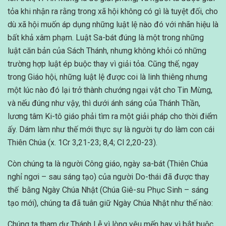
tỏa khi nhận ra rằng trong xã hội không có gì là tuyệt đối, cho
dù xã hội muốn áp dụng những luật lệ nào đó với nhãn hiệu là
bất khả xâm phạm. Luật Sa-bát đúng là một trong những
luật căn bản của Sách Thánh, nhưng không khỏi có những
trường hợp luật ép buộc thay vì giải tỏa. Cũng thế, ngay
trong Giáo hội, những luật lệ được coi là linh thiêng nhưng
một lúc nào đó lại trở thành chướng ngại vật cho Tin Mừng,
và nếu đúng như vậy, thì dưới ánh sáng của Thánh Thần,
lương tâm Ki-tô giáo phải tìm ra một giải pháp cho thời điểm
ấy. Dám làm như thế mới thực sự là người tự do làm con cái
Thiên Chúa (x. 1Cr 3,21-23; 8,4; Cl 2,20-23).
Còn chúng ta là người Công giáo, ngày sa-bát (Thiên Chúa
nghỉ ngơi – sau sáng tạo) của người Do-thái đã được thay
thế bằng Ngày Chúa Nhật (Chúa Giê-su Phục Sinh – sáng
tạo mới), chúng ta đã tuân giữ Ngày Chúa Nhật như thế nào:
Chúng ta tham dự Thánh Lễ vì lòng yêu mến hay vì bắt buộc