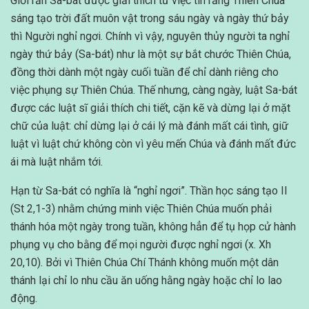
Giới răn Sa-bát được giải thích từ việc tin rằng Thiên Chúa
sáng tạo trời đất muôn vật trong sáu ngày và ngày thứ bảy
thì Người nghỉ ngơi. Chính vì vậy, nguyên thủy người ta nghỉ
ngày thứ bảy (Sa-bát) như là một sự bắt chước Thiên Chúa,
đồng thời dành một ngày cuối tuần để chỉ dành riêng cho
việc phụng sự Thiên Chúa. Thế nhưng, càng ngày, luật Sa-bát
được các luật sĩ giải thích chi tiết, cặn kẽ và dừng lại ở mặt
chữ của luật: chỉ dừng lại ở cái lý mà đánh mất cái tình, giữ
luật vì luật chứ không còn vì yêu mến Chúa và đánh mất đức
ái mà luật nhắm tới.
Hạn từ Sa-bát có nghĩa là “nghỉ ngơi”. Thần học sáng tạo II
(St 2,1-3) nhằm chứng minh việc Thiên Chúa muốn phải
thánh hóa một ngày trong tuần, không hẳn để tụ họp cử hành
phụng vụ cho bằng để mọi người được nghỉ ngơi (x. Xh
20,10). Bởi vì Thiên Chúa Chí Thánh không muốn một dân
thánh lại chỉ lo nhu cầu ăn uống hằng ngày hoặc chỉ lo lao
động.