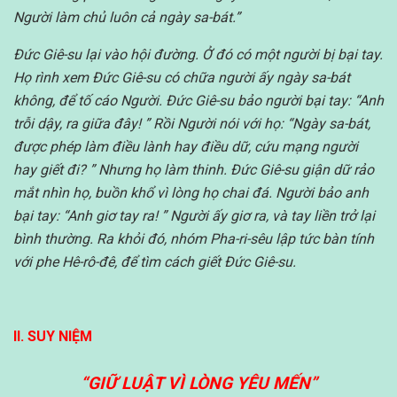
Người làm chủ luôn cả ngày sa-bát.”
Đức Giê-su lại vào hội đường. Ở đó có một người bị bại tay.
Họ rình xem Đức Giê-su có chữa người ấy ngày sa-bát
không, để tố cáo Người. Đức Giê-su bảo người bại tay: “Anh
trỗi dậy, ra giữa đây! ” Rồi Người nói với họ: “Ngày sa-bát,
được phép làm điều lành hay điều dữ, cứu mạng người
hay giết đi? ” Nhưng họ làm thinh. Đức Giê-su giận dữ rảo
mắt nhìn họ, buồn khổ vì lòng họ chai đá. Người bảo anh
bại tay: “Anh giơ tay ra! ” Người ấy giơ ra, và tay liền trở lại
bình thường. Ra khỏi đó, nhóm Pha-ri-sêu lập tức bàn tính
với phe Hê-rô-đê, để tìm cách giết Đức Giê-su.
II. SUY NIỆM
“GIỮ LUẬT VÌ LÒNG YÊU MẾN”