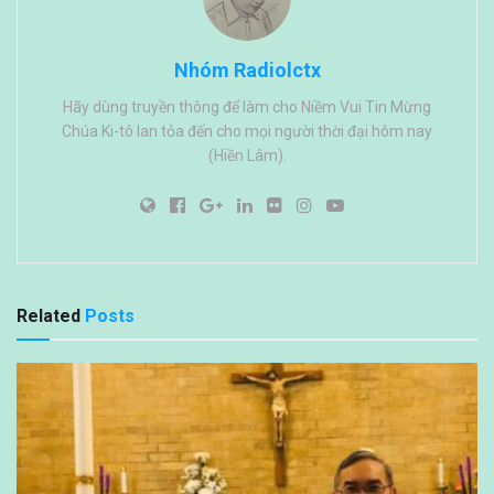
Nhóm Radiolctx
Hãy dùng truyền thông để làm cho Niềm Vui Tin Mừng
Chúa Ki-tô lan tỏa đến cho mọi người thời đại hôm nay
(Hiền Lâm).
Related
Posts