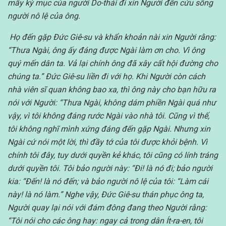
mấy kỳ mục của người Do-thái đi xin Người đến cứu sống
người nô lệ của ông.
Họ đến gặp Đức Giê-su và khẩn khoản nài xin Người rằng:
“Thưa Ngài, ông ấy đáng được Ngài làm ơn cho. Vì ông
quý mến dân ta. Vả lại chính ông đã xây cất hội đường cho
chúng ta.” Đức Giê-su liền đi với họ. Khi Người còn cách
nhà viên sĩ quan không bao xa, thì ông này cho bạn hữu ra
nói với Người: “Thưa Ngài, không dám phiền Ngài quá như
vậy, vì tôi không đáng rước Ngài vào nhà tôi. Cũng vì thế,
tôi không nghĩ mình xứng đáng đến gặp Ngài. Nhưng xin
Ngài cứ nói một lời, thì đầy tớ của tôi được khỏi bệnh. Vì
chính tôi đây, tuy dưới quyền kẻ khác, tôi cũng có lính tráng
dưới quyền tôi. Tôi bảo người này: “Đi! là nó đi; bảo người
kia: “Đến! là nó đến; và bảo người nô lệ của tôi: “Làm cái
này! là nó làm.” Nghe vậy, Đức Giê-su thán phục ông ta,
Người quay lại nói với đám đông đang theo Người rằng:
“Tôi nói cho các ông hay: ngay cả trong dân Ít-ra-en, tôi