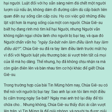
hại người. Luật đối với họ sẵn sàng ném đá chết một người
lượm củi nấu ăn, không dám đi đường cấm dù cấp bách liên
quan đến sự sống cần cấp cứu. Họ coi việc giữ những điều
lặt vặt hơn là mạng sống của một con người. Chúa Giê-su
biết họ đang rình mò tìm kế hại Người, nhưng Người vẫn
không ngần ngại chữa lành cho người bị bại tay, và qua đó
Người chấn vấn họ
“ngày Sa-bát nên làm điều lành hay làm
điều dữ?”.
Chúa Giê-su đã ra tay làm điều lành trước mắt họ
vì đối với Người luật yêu thương bác ái vượt trên tất cả mọi
của lễ mà họ dâng. Thế nhưng, họ đã không chịu nhận ra mà
còn giận điên lên và bàn nhau tìm cơ hội khác để giết Chúa
Giê-su.
Trong trường hợp của bài Tin Mừng hôm nay, Chúa Giê-su có
thể nói với người bị bại tay: Sao anh lại xin tôi làm một điều
bị cấm trong ngày Sa-bát? Ngày mai anh trở lại đây để tôi
chữa cho… Nhưng không, Chúa Giê-su thấy đức ái cần vượt
lên trên, vì Tin Mừng là để giải phóng, và người ta được giải