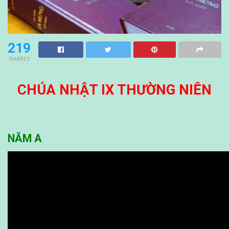
219
SHARES
CHÚA NHẬT IX THƯỜNG NIÊN
NĂM
A