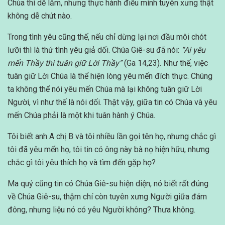
Chúa thì dễ lắm, nhưng thực hành điều mình tuyên xưng thật
không dễ chút nào.
Trong tình yêu cũng thế, nếu chỉ dừng lại nơi đầu môi chót
lưỡi thì là thứ tình yêu giả dối. Chúa Giê-su đã nói:
“Ai yêu
mến Thầy thì tuân giữ Lời Thầy”
(Ga 14,23). Như thế, việc
tuân giữ Lời Chúa là thể hiện lòng yêu mến đích thực. Chúng
ta không thể nói yêu mến Chúa mà lại không tuân giữ Lời
Người, vì như thế là nói dối. Thật vậy, giữa tin có Chúa và yêu
mến Chúa phải là một khi tuân hành ý Chúa.
Tôi biết anh A chị B và tôi nhiều lần gọi tên họ, nhưng chắc gì
tôi đã yêu mến họ, tôi tin có ông này bà nọ hiện hữu, nhưng
chắc gì tôi yêu thích họ và tìm đến gặp họ?
Ma quỷ cũng tin có Chúa Giê-su hiện diện, nó biết rất đúng
về Chúa Giê-su, thậm chí còn tuyên xưng Người giữa đám
đông, nhưng liệu nó có yêu Người không? Thưa không.