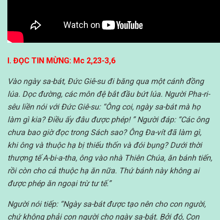
I. ĐỌC TIN MỪNG: Mc 2,23-3,6
Vào ngày sa-bát, Đức Giê-su đi băng qua một cánh đồng
lúa. Dọc đường, các môn đệ bắt đầu bứt lúa. Người Pha-ri-
sêu liền nói với Đức Giê-su: “Ông coi, ngày sa-bát mà họ
làm gì kia? Điều ấy đâu được phép! ” Người đáp: “Các ông
chưa bao giờ đọc trong Sách sao? Ông Đa-vít đã làm gì,
khi ông và thuộc hạ bị thiếu thốn và đói bụng? Dưới thời
thượng tế A-bi-a-tha, ông vào nhà Thiên Chúa, ăn bánh tiến,
rồi còn cho cả thuộc hạ ăn nữa. Thứ bánh này không ai
được phép ăn ngoại trừ tư tế.”
Người nói tiếp: “Ngày sa-bát được tạo nên cho con người,
chứ không phải con người cho ngày sa-bát. Bởi đó, Con