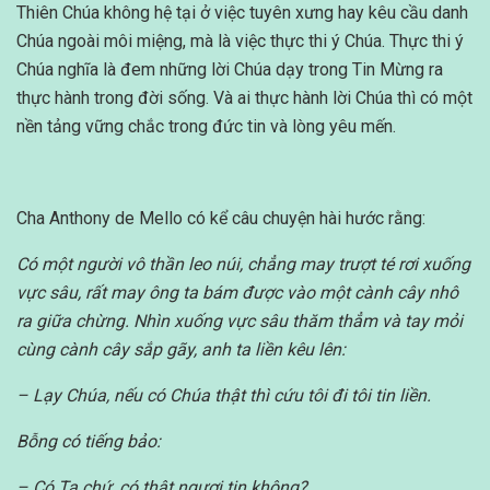
Thiên Chúa không hệ tại ở việc tuyên xưng hay kêu cầu danh
Chúa ngoài môi miệng, mà là việc thực thi ý Chúa. Thực thi ý
Chúa nghĩa là đem những lời Chúa dạy trong Tin Mừng ra
thực hành trong đời sống. Và ai thực hành lời Chúa thì có một
nền tảng vững chắc trong đức tin và lòng yêu mến.
Cha Anthony de Mello có kể câu chuyện hài hước rằng:
Có một người vô thần leo núi, chẳng may trượt té rơi xuống
vực sâu, rất may ông ta bám được vào một cành cây nhô
ra giữa chừng. Nhìn xuống vực sâu thăm thẳm và tay mỏi
cùng cành cây sắp gãy, anh ta liền kêu lên:
– Lạy Chúa, nếu có Chúa thật thì cứu tôi đi tôi tin liền.
Bỗng có tiếng bảo:
– Có Ta chứ, có thật ngươi tin không?