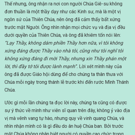
Thế nhưng, ông nhận ra nơi con người Chúa Giê-su không
đơn thuần là một thầy dạy như các Kinh sư, mà là một vị
ngôn sứ của Thiên Chúa, nên ông đã cảm thấy bất xứng
trước mặt Người. Ông nhìn nhận mọi chức vụ và địa vị đều
dưới quyền của Thiên Chúa, và ông đã khiêm tốn nói lên:
“Lạy Thầy, không dám phiền Thầy hơn nữa, vì tôi không
xứng đáng được Thầy vào nhà tôi, cũng như tôi nghĩ tôi
không xứng đáng đi mời Thầy, nhưng xin Thầy phán một
lời, thì đầy tớ tôi được lành mạnh”.
Lời xét mình này của
ông đã được Giáo hội dùng để cho chúng ta thân thưa với
Chúa mỗi ngày trong thánh lễ trước khi đến rước Mình Thánh
Chúa.
Ước gì mỗi lần chúng ta đọc lời này, chúng ta cũng có được
sự ý thức về mình như viên sĩ quan trên đây, không ỷ vào địa
vị mà vênh vang tự hào, nhưng quy về vinh quang Chúa, và
nhìn nhận mình có là gì đều do ân huệ Chúa ban. Bởi trước
mặt Chúa không phân biệt người có quyền cao chức trọng