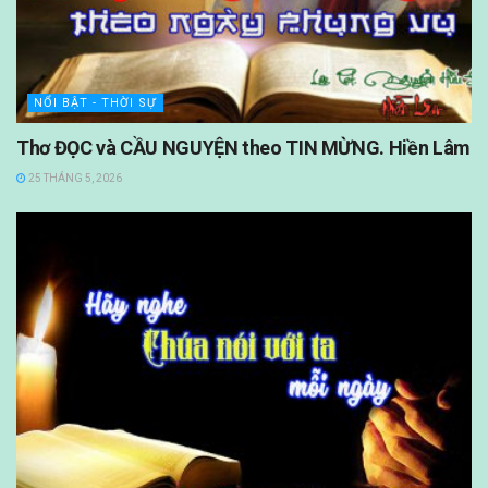
NỔI BẬT - THỜI SỰ
Thơ ĐỌC và CẦU NGUYỆN theo TIN MỪNG. Hiền Lâm
25 THÁNG 5, 2026