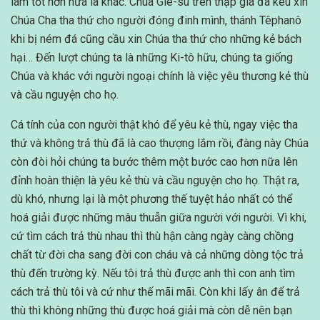
làm tốt hơn nữa là khác. Chúa Giê-su trên thập giá đã kêu xin
Chúa Cha tha thứ cho người đóng đinh mình, thánh Têphanô
khi bị ném đá cũng cầu xin Chúa tha thứ cho những kẻ bách
hại… Đến lượt chúng ta là những Ki-tô hữu, chúng ta giống
Chúa và khác với người ngoại chính là việc yêu thương kẻ thù
và cầu nguyện cho họ.
Cá tính của con người thật khó để yêu kẻ thù, ngay việc tha
thứ và không trả thù đã là cao thượng lắm rồi, đàng này Chúa
còn đòi hỏi chúng ta bước thêm một bước cao hơn nữa lên
đỉnh hoàn thiện là yêu kẻ thù và cầu nguyện cho họ. Thật ra,
dù khó, nhưng lại là một phương thế tuyệt hảo nhất có thể
hoá giải được những mâu thuẫn giữa người với người. Vì khi,
cứ tìm cách trả thù nhau thì thù hận càng ngày càng chồng
chất từ đời cha sang đời con cháu và cả những dòng tộc trả
thù đến trường kỳ. Nếu tôi trả thù được anh thì con anh tìm
cách trả thù tôi và cứ như thế mãi mãi. Còn khi lấy ân để trả
thù thì không những thù được hoá giải mà còn dễ nên bạn