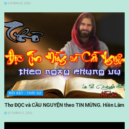
6 THÁNG 8, 2026
NỔI BẬT - THỜI SỰ
Thơ ĐỌC và CẦU NGUYỆN theo TIN MỪNG. Hiền Lâm
25 THÁNG 5, 2026