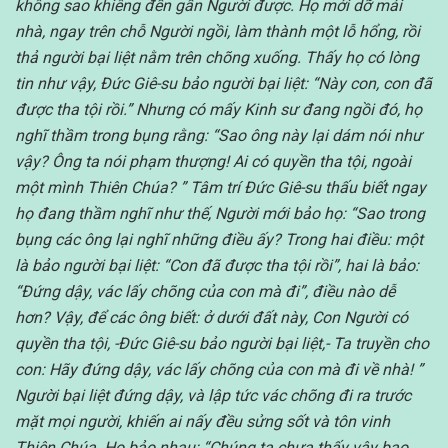
không sao khiêng đến gần Người được. Họ mới dỡ mái
nhà, ngay trên chỗ Người ngồi, làm thành một lỗ hổng, rồi
thả người bại liệt nằm trên chõng xuống. Thấy họ có lòng
tin như vậy, Đức Giê-su bảo người bại liệt: “Này con, con đã
được tha tội rồi.” Nhưng có mấy Kinh sư đang ngồi đó, họ
nghĩ thầm trong bụng rằng: “Sao ông này lại dám nói như
vậy? Ông ta nói phạm thượng! Ai có quyền tha tội, ngoài
một mình Thiên Chúa? ” Tâm trí Đức Giê-su thấu biết ngay
họ đang thầm nghĩ như thế, Người mới bảo họ: “Sao trong
bụng các ông lại nghĩ những điều ấy? Trong hai điều: một
là bảo người bại liệt: “Con đã được tha tội rồi”, hai là bảo:
“Đứng dậy, vác lấy chõng của con mà đi”, điều nào dễ
hơn? Vậy, để các ông biết: ở dưới đất này, Con Người có
quyền tha tội, -Đức Giê-su bảo người bại liệt,- Ta truyền cho
con: Hãy đứng dậy, vác lấy chõng của con mà đi về nhà! ”
Người bại liệt đứng dậy, và lập tức vác chõng đi ra trước
mặt mọi người, khiến ai nấy đều sửng sốt và tôn vinh
Thiên Chúa. Họ bảo nhau: “Chúng ta chưa thấy vậy bao