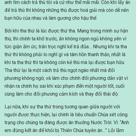
anh tìm cách trả thù tôi và cứ như thế mãi mãi. Còn khi lấy ân
để trả thù thì không những thù được hoá giải mà còn dễ nên
bạn hữu của nhau và làm gương cho hậu thế.
Bởi khi tha thứ là lúc được thứ tha. Mang trong mình sự hận
thù, thì chính ta khổ trước, ăn không ngon ngủ không yên vì
tức giận ấm ức, trằn trọc nghĩ kế trả đũa… Nhưng khi ta tha
thứ thì không phải lo nghĩ gì và tâm hồn thanh thản, nhất là
khi ta tha thứ thì ta không còn kẻ thù mà lại được bạn hữu.
Tha thứ lại là một cách trả thù ngọt ngào nhất mà đối
phương không ngờ, và làm cho chính đối phương dằn vặt vì
nhận ra chính họ sai khi xúc phạm đến một người tốt, cuối
cùng làm cho đối phương cảm kích và thay đổi thái độ.
Lại nữa, khi sự tha thứ trong tương quan giữa người với
người được thực hiện, lại chính là tiêu chuẩn Chúa xét công
trạng cho chúng ta đáng được ân thưởng Nước Trời. Vì: “Anh
em đừng kết án để khỏi bị Thiên Chúa tuyên án…” Lỗi lầm