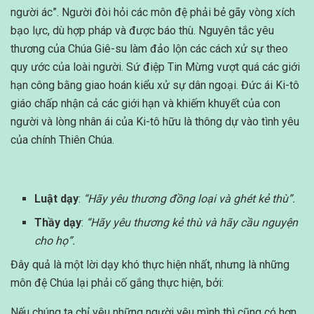
người ác”. Người đòi hỏi các môn đệ phải bẻ gãy vòng xích
bạo lực, dù hợp pháp và được báo thù. Nguyên tắc yêu
thương của Chúa Giê-su làm đảo lộn các cách xử sự theo
quy ước của loài người. Sứ điệp Tin Mừng vượt quá các giới
hạn công bằng giao hoán kiểu xử sự dân ngoại. Đức ái Ki-tô
giáo chấp nhận cả các giới hạn và khiếm khuyết của con
người và lòng nhân ái của Ki-tô hữu là thông dự vào tình yêu
của chính Thiên Chúa.
Luật dạy
:
“Hãy yêu thương đồng loại và ghét kẻ thù”.
Thầy dạy
:
“Hãy yêu thương kẻ thù và hãy cầu nguyện
cho họ”.
Đây quả là một lời dạy khó thực hiện nhất, nhưng là những
môn đệ Chúa lại phải cố gắng thực hiện, bởi:
Nếu chúng ta chỉ yêu những người yêu mình thì cũng có hơn