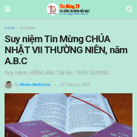
Home
Suy Niệm
Suy niệm Tin Mừng CHÚA
NHẬT VII THƯỜNG NIÊN, năm
A.B.C
Suy niệm: HIỀN LÂM. Tải lên: THÙY DƯƠNG
by
Nhóm Radiolctx
23 Tháng 2, 2025