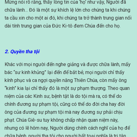
Mừng nói rõ rằng, thấy lòng tin của ‘họ’ như vậy, Người đã
chữa lành… Đó là một sự khích lệ lớn cho chúng ta khi chúng
ta cầu xin cho một ai đó, khi chúng ta trở thành trung gian nối
dài tính trung gian của Đức Ki-tô đem Chúa đến cho họ.
2. Quyền tha tội
Khác với mọi người đến nghe giảng và được chữa lành, mấy
bác “sư kinh khủng” lại đến để bắt bẻ; mọi người chỉ thấy
kính phục và ca ngợi quyền năng Thiên Chúa, còn mấy ông
“kinh” kia lại chỉ thấy đó là một sự phạm thượng. Theo quan
niệm của các Kinh sư, bệnh tật là do tội mà ra, có thể do
chính đương sự phạm tội, cũng có thể do đời cha hay đời
ông của đương sự phạm tội mà nay đương sự phải chịu
phạt. Chúa Giê-su tuy không chấp nhận quan niệm này,
nhưng có lẽ hôm nay, Người dùng chính cách nghĩ của họ để
chữa bệnh, người tha tội cho người bất toại nghĩa là trị tận