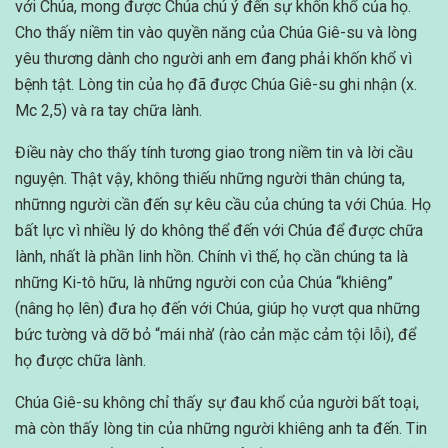
với Chúa, mong được Chúa chú ý đến sự khốn khổ của họ.
Cho thấy niềm tin vào quyền năng của Chúa Giê-su và lòng
yêu thương dành cho người anh em đang phải khốn khổ vì
bệnh tật. Lòng tin của họ đã được Chúa Giê-su ghi nhận (x.
Mc 2,5) và ra tay chữa lành.
Điều này cho thấy tính tương giao trong niềm tin và lời cầu
nguyện. Thật vậy, không thiếu những người thân chúng ta,
nhữnng người cần đến sự kêu cầu của chúng ta với Chúa. Họ
bất lực vì nhiều lý do không thể đến với Chúa để được chữa
lành, nhất là phần linh hồn. Chính vì thế, họ cần chúng ta là
những Ki-tô hữu, là những người con của Chúa “khiêng”
(nâng họ lên) đưa họ đến với Chúa, giúp họ vượt qua những
bức tường và dỡ bỏ “mái nhà’ (rào cản mặc cảm tội lỗi), để
họ được chữa lành.
Chúa Giê-su không chỉ thấy sự đau khổ của người bất toại,
mà còn thấy lòng tin của những người khiêng anh ta đến. Tin