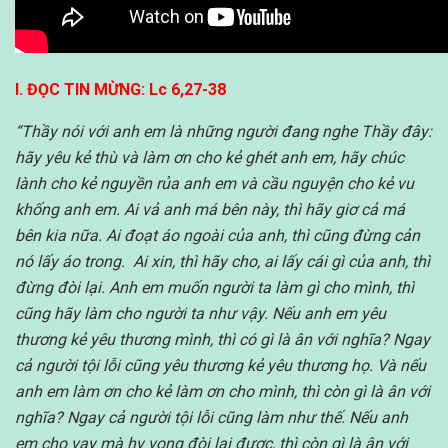
I. ĐỌC TIN MỪNG: Lc 6,27-38
“Thầy nói với anh em là những người đang nghe Thầy đây:
hãy yêu kẻ thù và làm ơn cho kẻ ghét anh em, hãy chúc
lành cho kẻ nguyền rủa anh em và cầu nguyện cho kẻ vu
khống anh em. Ai vả anh má bên này, thì hãy giơ cả má
bên kia nữa. Ai đoạt áo ngoài của anh, thì cũng đừng cản
nó lấy áo trong. Ai xin, thì hãy cho, ai lấy cái gì của anh, thì
đừng đòi lại. Anh em muốn người ta làm gì cho mình, thì
cũng hãy làm cho người ta như vậy. Nếu anh em yêu
thương kẻ yêu thương mình, thì có gì là ân với nghĩa? Ngay
cả người tội lỗi cũng yêu thương kẻ yêu thương họ. Và nếu
anh em làm ơn cho kẻ làm ơn cho mình, thì còn gì là ân với
nghĩa? Ngay cả người tội lỗi cũng làm như thế. Nếu anh
em cho vay mà hy vọng đòi lại được, thì còn gì là ân với