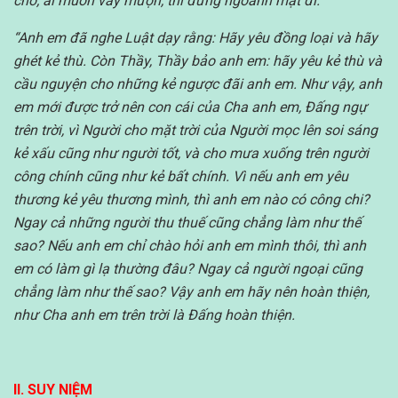
cho; ai muốn vay mượn, thì đừng ngoảnh mặt đi.
“Anh em đã nghe Luật dạy rằng: Hãy yêu đồng loại và hãy
ghét kẻ thù. Còn Thầy, Thầy bảo anh em: hãy yêu kẻ thù và
cầu nguyện cho những kẻ ngược đãi anh em. Như vậy, anh
em mới được trở nên con cái của Cha anh em, Đấng ngự
trên trời, vì Người cho mặt trời của Người mọc lên soi sáng
kẻ xấu cũng như người tốt, và cho mưa xuống trên người
công chính cũng như kẻ bất chính. Vì nếu anh em yêu
thương kẻ yêu thương mình, thì anh em nào có công chi?
Ngay cả những người thu thuế cũng chẳng làm như thế
sao? Nếu anh em chỉ chào hỏi anh em mình thôi, thì anh
em có làm gì lạ thường đâu? Ngay cả người ngoại cũng
chẳng làm như thế sao? Vậy anh em hãy nên hoàn thiện,
như Cha anh em trên trời là Đấng hoàn thiện.
II. SUY NIỆM