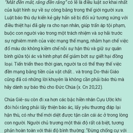
“Mắt đền mắt, răng đền răng”
có lẽ là điều luật sơ khai nhất
của luật hình sự về sự công bằng trong thế giới người xưa.
Luật báo thù dự kiến kẻ gây hấn sẽ bị đối xử tương xứng với
điều thiệt hại đã gây ra cho nạn nhân, giúp trấn áp tội phạm,
buộc con người vào trong một trách nhiệm và sợ hãi trước
sự nghiêm minh của việc mạng thế mạng, nhằm hạn chế việc
đổ máu do không kiềm chế nỗi sự hận thù và giữ sự quân
bình giữa tội ác và hình phạt để giảm bớt sự giết hại đồng
loại. Tiến triển theo thời gian, người ta có thể thay thế việc
đền mạng bằng tiền của vật chất… và trong Do-thái Giáo
cũng đã có những lời khuyên là không cần phải báo thù mà
hãy dành sự báo thù cho Đức Chúa (x. Cn 20,22).
Chúa Giê-su còn đi xa hơn các bậc hiền nhân Cựu Ước khi
đòi hỏi rằng phải lấy thiện báo ác, lấy yêu thương đáp lại
hận thù, có như thế mới diệt được tận căn cái ác ở trong lòng
con người. Người chủ trương một thái độ rất cá biệt, tương
phản hoàn toàn với thái độ bình thường: “Đừng chống cự với