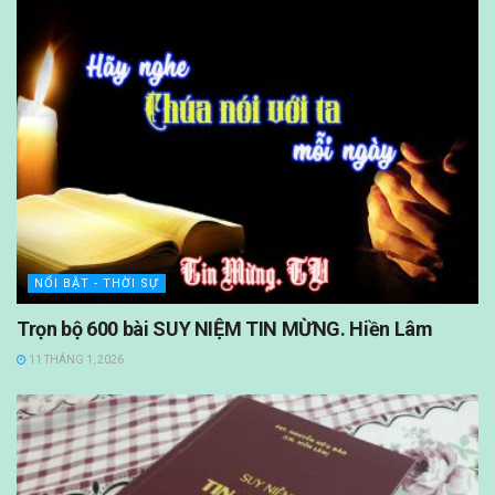
NỔI BẬT - THỜI SỰ
Trọn bộ 600 bài SUY NIỆM TIN MỪNG. Hiền Lâm
11 THÁNG 1, 2026