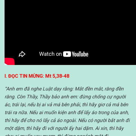
I. ĐỌC TIN MỪNG: Mt 5,38-48
“Anh em đã nghe Luật dạy rằng: Mắt đền mắt, răng đền
răng. Còn Thầy, Thầy bảo anh em: đừng chống cự người
ác, trái lại, nếu bị ai vả má bên phải, thì hãy giơ cả má bên
trái ra nữa. Nếu ai muốn kiện anh để lấy áo trong của anh,
thì hãy để cho nó lấy cả áo ngoài. Nếu có người bắt anh đi
một dặm, thì hãy đi với người ấy hai dặm. Ai xin, thì hãy