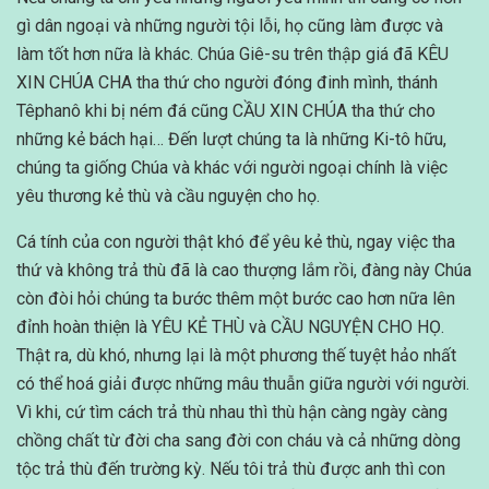
gì dân ngoại và những người tội lỗi, họ cũng làm được và
làm tốt hơn nữa là khác. Chúa Giê-su trên thập giá đã KÊU
XIN CHÚA CHA tha thứ cho người đóng đinh mình, thánh
Têphanô khi bị ném đá cũng CẦU XIN CHÚA tha thứ cho
những kẻ bách hại… Đến lượt chúng ta là những Ki-tô hữu,
chúng ta giống Chúa và khác với người ngoại chính là việc
yêu thương kẻ thù và cầu nguyện cho họ.
Cá tính của con người thật khó để yêu kẻ thù, ngay việc tha
thứ và không trả thù đã là cao thượng lắm rồi, đàng này Chúa
còn đòi hỏi chúng ta bước thêm một bước cao hơn nữa lên
đỉnh hoàn thiện là YÊU KẺ THÙ và CẦU NGUYỆN CHO HỌ.
Thật ra, dù khó, nhưng lại là một phương thế tuyệt hảo nhất
có thể hoá giải được những mâu thuẫn giữa người với người.
Vì khi, cứ tìm cách trả thù nhau thì thù hận càng ngày càng
chồng chất từ đời cha sang đời con cháu và cả những dòng
tộc trả thù đến trường kỳ. Nếu tôi trả thù được anh thì con