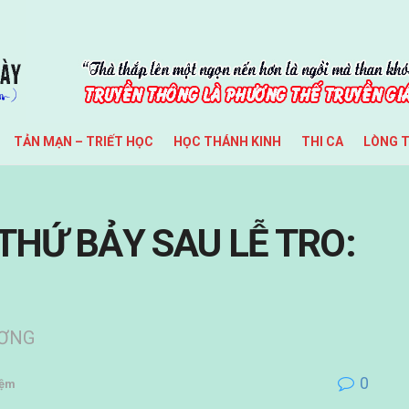
TẢN MẠN – TRIẾT HỌC
HỌC THÁNH KINH
THI CA
LÒNG 
 THỨ BẢY SAU LỄ TRO:
ƯƠNG
0
iệm