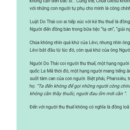
không cần đến bác sĩ… Cũng thế, Chúa Giêsu khôn
với những con người tự phụ cho mình là công chín
Luật Do Thái coi ai tiếp xúc với kẻ thu thuế là đồng
Người đến đồng bàn trong bữa tiệc “tạ ơn”, “giải n
Chúa không nhìn quá khứ của Lêvi, nhưng nhìn ông
Lêvi bắt đầu từ lúc đó, còn quá khứ của ông Người
Người Do Thái coi người thu thuế, một hạng người 
quốc La Mã thời đó, một hạng người mang tiếng ăn b
suốt tâm can của con người. Biệt phái, Pharisiêu, t
họ:
“Ta đến không để gọi những người công chính
không cần thầy thuốc, người đau ốm mới cần “.
Đến với người thu thuế không có nghĩa là đồng loã