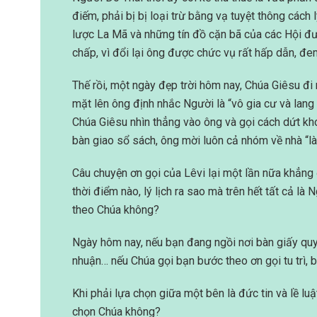
điếm, phải bị bị loại trừ bằng vạ tuyệt thông cách 
lược La Mã và những tín đồ cặn bã của các Hội đư
chấp, vì đổi lại ông được chức vụ rất hấp dẫn, đem
Thế rồi, một ngày đẹp trời hôm nay, Chúa Giêsu đi
mặt lên ông định nhắc Người là “vô gia cư và lan
Chúa Giêsu nhìn thẳng vào ông và gọi cách dứt khoát
bàn giao sổ sách, ông mời luôn cả nhóm về nhà “làm
Câu chuyện ơn gọi của Lêvi lại một lần nữa khẳng 
thời điểm nào, lý lịch ra sao mà trên hết tất cả là
theo Chúa không?
Ngày hôm nay, nếu bạn đang ngồi nơi bàn giấy quyề
nhuận… nếu Chúa gọi bạn bước theo ơn gọi tu trì,
Khi phải lựa chọn giữa một bên là đức tin và lề lu
chọn Chúa không?