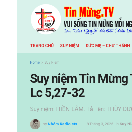
TRANG CHỦ
SUY NIỆM
ĐỨC MẸ – CHƯ THÁNH
Home
Suy Niệm
Suy niệm Tin Mừng
Lc 5,27-32
Suy niệm: HIỀN LÂM. Tải lên: THÙY D
by
Nhóm Radiolctx
8 Tháng 3, 2025
in
Suy N