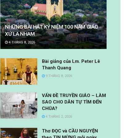
NHỮNG BÀI HÁT KỶ NIỆM 100 NĂM GIÁO
XỨ LA NHAM
4 THÁNG 8, 2026
Bài giảng của Lm. Peter Lê
Thanh Quang
9 THÁNG 8, 2026
VẤN ĐỀ TRUYỀN GIÁO – LÀM
SAO CHO DÂN TỰ TÌM ĐẾN
CHÚA?
4 THÁNG 2, 2026
Thơ ĐỌC và CẦU NGUYỆN
theo TIN MỪNG mỗi ngày.