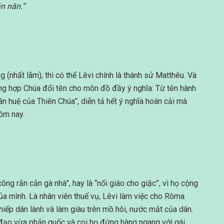
ăn năn.”
 (nhất lãm), thì có thể Lêvi chính là thánh sử Matthêu. Và
ờng hợp Chúa đổi tên cho môn đồ đầy ý nghĩa: Từ tên hành
ân huệ của Thiên Chúa”, diễn tả hết ý nghĩa hoán cải mà
ôm nay.
cõng rắn cắn gà nhà”, hay là “nối giáo cho giặc”, vì họ cộng
a mình. Là nhân viên thuế vụ, Lêvi làm việc cho Rôma
 hiếp dân lành và làm giàu trên mồ hôi, nước mắt của dân.
n đạo vừa phản quốc và coi họ đứng hàng ngang với gái