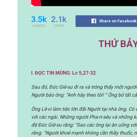
3.5k
2.1k
Share on Facebook
SHARES
VIEWS
THỨ BẢY
I. ĐỌC TIN MỪNG: Lc 5,27-32
Sau đó, Đức Giê-su đi ra và trông thấy một người t
Người bảo ông: “Anh hãy theo tôi! ” Ông bỏ tất c
Ông Lê-vi làm tiệc lớn đãi Người tại nhà ông. C
với các ngài. Những người Pha-ri-sêu và những
đệ Đức Giê-su rằng: “Sao các ông lại ăn uống với 
rằng: “Người khoẻ mạnh không cần thầy thuốc, n