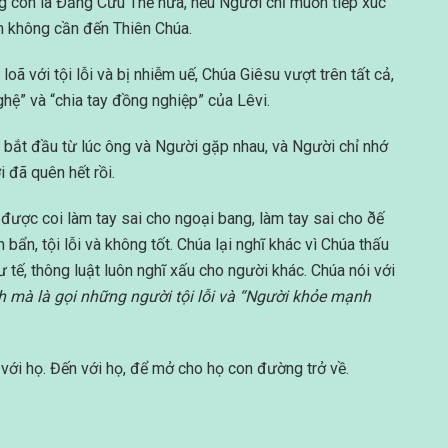
g còn là Ðấng Cứu Thế nữa, nếu Người chỉ muốn tiếp xúc
h không cần đến Thiên Chúa.
 loã với tội lỗi và bị nhiễm uế, Chúa Giêsu vượt trên tất cả,
ghệ” và “chia tay đồng nghiệp” của Lêvi.
 bắt đầu từ lúc ông và Người gặp nhau, và Người chỉ nhớ
 đã quên hết rồi.
được coi làm tay sai cho ngoại bang, làm tay sai cho ðế
ẩn, tội lỗi và không tốt. Chúa lại nghĩ khác vì Chúa thấu
ư tế, thông luật luôn nghĩ xấu cho người khác. Chúa nói với
 mà là gọi những người tội lỗi và “Người khỏe mạnh
 với họ. Đến với họ, để mở cho họ con đường trở về.