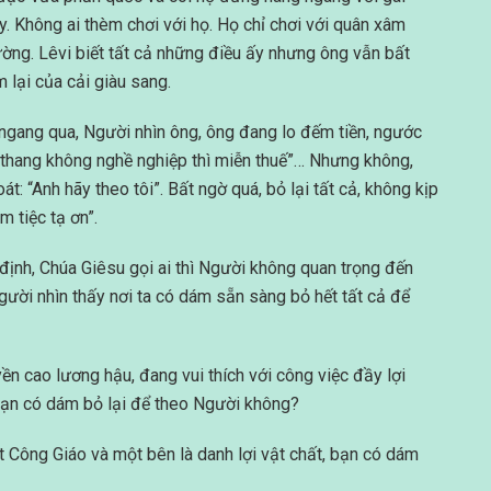
ly. Không ai thèm chơi với họ. Họ chỉ chơi với quân xâm
ờng. Lêvi biết tất cả những điều ấy nhưng ông vẫn bất
 lại của cải giàu sang.
 ngang qua, Người nhìn ông, ông đang lo đếm tiền, ngước
g thang không nghề nghiệp thì miễn thuế”… Nhưng không,
: “Anh hãy theo tôi”. Bất ngờ quá, bỏ lại tất cả, không kịp
 tiệc tạ ơn”.
định, Chúa Giêsu gọi ai thì Người không quan trọng đến
 Người nhìn thấy nơi ta có dám sẵn sàng bỏ hết tất cả để
n cao lương hậu, đang vui thích với công việc đầy lợi
 bạn có dám bỏ lại để theo Người không?
ật Công Giáo và một bên là danh lợi vật chất, bạn có dám