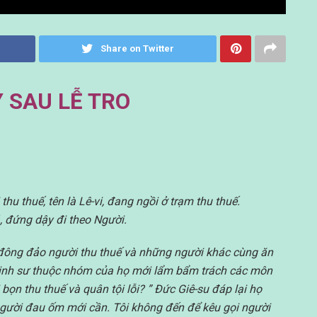
Share on Twitter
 SAU LỄ TRO
hu thuế, tên là Lê-vi, đang ngồi ở trạm thu thuế.
ả, đứng dậy đi theo Người.
ó đông đảo người thu thuế và những người khác cùng ăn
 kinh sư thuộc nhóm của họ mới lẩm bẩm trách các môn
bọn thu thuế và quân tội lỗi? ” Đức Giê-su đáp lại họ
gười đau ốm mới cần. Tôi không đến để kêu gọi người