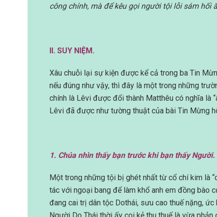
công chính, mà để kêu gọi người tội lỗi sám hối 
II. SUY NIỆM.
Xâu chuỗi lại sự kiện được kể cả trong ba Tin Mừng
nếu đúng như vậy, thì đây là một trong những trư
chính là Lêvi được đổi thành Matthêu có nghĩa là “
Lêvi đã được như tường thuật của bài Tin Mừng h
1. Chúa nhìn thấy bạn trước khi bạn thấy Người.
Một trong những tội bị ghét nhất từ cổ chí kim là “
tác với ngoại bang để làm khổ anh em đồng bào củ
đang cai trị dân tộc Dothái, sưu cao thuế nặng, ức
Người Do Thái thời ấy coi kẻ thu thuế là vừa phả