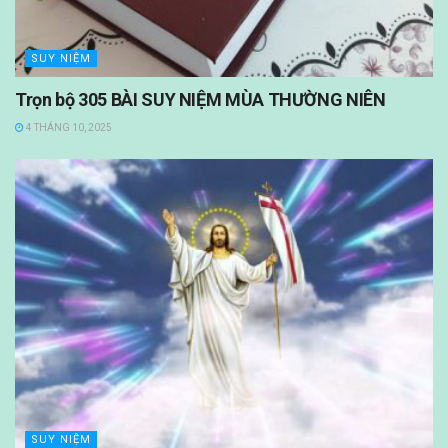
SUY NIỆM
Trọn bộ 305 BÀI SUY NIỆM MÙA THƯỜNG NIÊN
4 THÁNG 10, 2025
SUY NIỆM