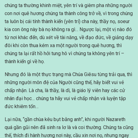
chúng ta thường khinh miệt, yên trí và gièm pha những người
con nơi quê hương chúng ta thành công trở về, vì trong chúng
ta luôn bị cái tính thành kiến (yên trí) cha này, thầy nọ, soeur
kia con ông này bà nọ không ra gì… Ngược lại, một vị nào đó
từ nơi khác đến, dù xét về tài năng, về đạo đức, về giảng dạy
đôi khi còn thua kém xa một người trong quê hương, thì
chúng ta lại rất hồ hởi tung hô vì chúng ta không yên trí –
thành kiến gì về họ.
Nhưng đó là một thực trạng mà Chúa Giêsu từng trải qua, thì
những người môn đệ của Người cũng thế, hãy biết vui vẻ
chấp nhận. Là cha, là thầy, là dì, là giáo lý viên hay các cử
nhân đại học… chúng ta hãy vui vẻ chấp nhận và luyện tập
đức khiêm tốn…
Lại nữa, “gần chùa kêu bụt bằng anh”, khi người Nazareth
quá gần gũi nên đã sinh ra lơ là và coi thường. Chúng ta cũng
thế, thích đi hành hương nơi này, cầu xin nơi nọ, nhưng ngay