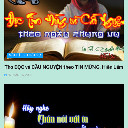
NỔI BẬT - THỜI SỰ
Thơ ĐỌC và CẦU NGUYỆN theo TIN MỪNG. Hiền Lâm
25 THÁNG 5, 2026