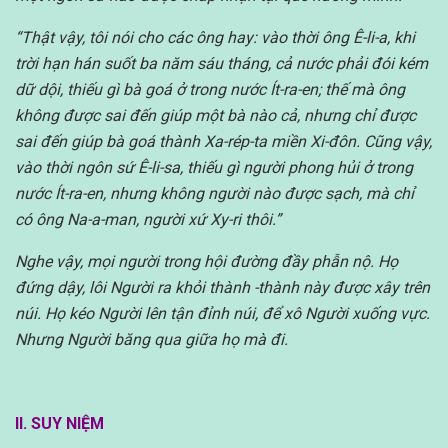
“Thật vậy, tôi nói cho các ông hay: vào thời ông Ê-li-a, khi
trời hạn hán suốt ba năm sáu tháng, cả nước phải đói kém
dữ dội, thiếu gì bà goá ở trong nước Ít-ra-en; thế mà ông
không được sai đến giúp một bà nào cả, nhưng chỉ được
sai đến giúp bà goá thành Xa-rép-ta miền Xi-đôn. Cũng vậy,
vào thời ngôn sứ Ê-li-sa, thiếu gì người phong hủi ở trong
nước Ít-ra-en, nhưng không người nào được sạch, mà chỉ
có ông Na-a-man, người xứ Xy-ri thôi.”
Nghe vậy, mọi người trong hội đường đầy phẫn nộ. Họ
đứng dậy, lôi Người ra khỏi thành -thành này được xây trên
núi. Họ kéo Người lên tận đỉnh núi, để xô Người xuống vực.
Nhưng Người băng qua giữa họ mà đi.
II. SUY NIỆM