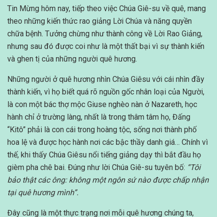
Tin Mừng hôm nay, tiếp theo việc Chúa Giê-su về quê, mang
theo những kiến thức rao giảng Lời Chúa và năng quyền
chữa bệnh. Tưởng chừng như thành công về Lời Rao Giảng,
nhưng sau đó được coi như là một thất bại vì sự thành kiến
và ghen tị của những người quê hương.
Những người ở quê hương nhìn Chúa Giêsu với cái nhìn đầy
thành kiến, vì họ biết quá rõ nguồn gốc nhân loại của Người,
là con một bác thợ mộc Giuse nghèo nàn ở Nazareth, học
hành chỉ ở trường làng, nhất là trong thâm tâm họ, Đấng
“Kitô” phải là con cái trong hoàng tộc, sống nơi thành phố
hoa lệ và được học hành nơi các bậc thầy danh giá… Chính vì
thế, khi thấy Chúa Giêsu nổi tiếng giảng dạy thì bắt đầu họ
gièm pha chê bai. Đúng như lời Chúa Giê-su tuyên bố:
“Tôi
bảo thật các ông: không một ngôn sứ nào được chấp nhận
tại quê hương mình”.
Đây cũng là một thực trạng nơi mỗi quê hương chúng ta,