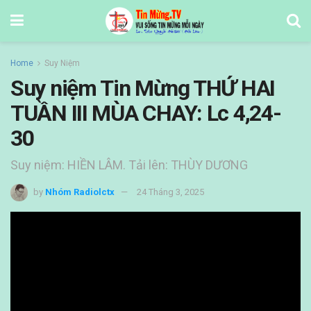
Home
Suy Niệm
Suy niệm Tin Mừng THỨ HAI
TUẦN III MÙA CHAY: Lc 4,24-
30
Suy niệm: HIỀN LÂM. Tải lên: THÙY DƯƠNG
by
Nhóm Radiolctx
24 Tháng 3, 2025