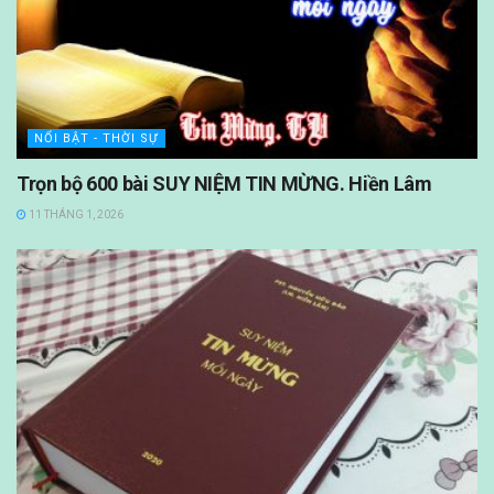
NỔI BẬT - THỜI SỰ
Trọn bộ 600 bài SUY NIỆM TIN MỪNG. Hiền Lâm
11 THÁNG 1, 2026