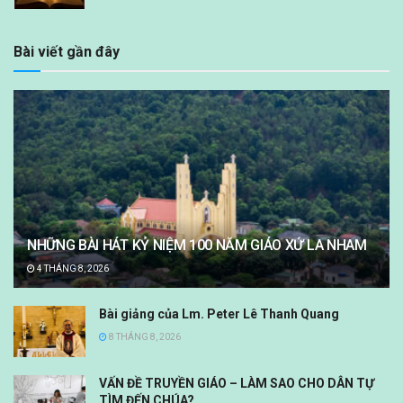
Bài viết gần đây
NHỮNG BÀI HÁT KỶ NIỆM 100 NĂM GIÁO XỨ LA NHAM
4 THÁNG 8, 2026
Bài giảng của Lm. Peter Lê Thanh Quang
8 THÁNG 8, 2026
VẤN ĐỀ TRUYỀN GIÁO – LÀM SAO CHO DÂN TỰ
TÌM ĐẾN CHÚA?