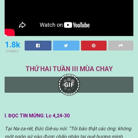
1.8k
SHARES
THỨ HAI TUẦN III MÙA CHAY
GIF
I. ĐỌC TIN MỪNG: Lc 4,24-30
Tại Na-za-rét, Đức Giê-su nói: “Tôi bảo thật các ông: không
một ngôn sứ nào được chấp nhận tại quê hương mình.