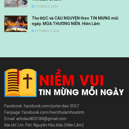
4 THÁNG 2, 2026
Thơ ĐỌC và CẦU NGUYỆN theo TIN MỪNG mỗi
ngày. MÙA THƯỜNG NIÊN. Hiền Lâm
21 THÁNG 3, 2026
Facebook: facebook.com/peter.dao.3557
Fanpage: facebook.com/hienthulamhoatinh
Email: anhdao803184@gmail.com
Địa chỉ: Lm. Pet. Nguyễn Hữu Đào (Hiền Lâm)