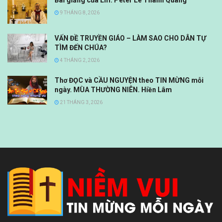
Bài giảng của Lm. Peter Lê Thanh Quang
9 THÁNG 8, 2026
VẤN ĐỀ TRUYỀN GIÁO – LÀM SAO CHO DÂN TỰ
TÌM ĐẾN CHÚA?
4 THÁNG 2, 2026
Thơ ĐỌC và CẦU NGUYỆN theo TIN MỪNG mỗi
ngày. MÙA THƯỜNG NIÊN. Hiền Lâm
21 THÁNG 3, 2026