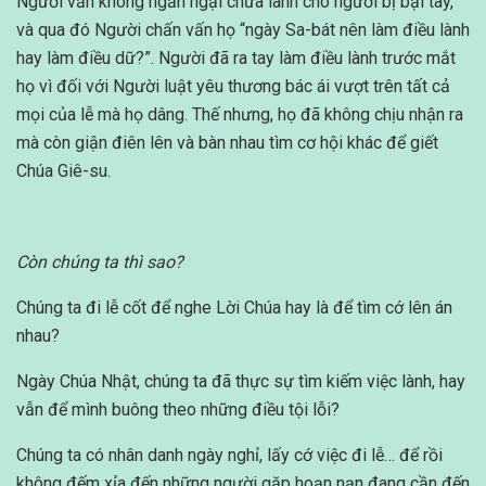
Người vẫn không ngần ngại chữa lành cho người bị bại tay,
và qua đó Người chấn vấn họ “ngày Sa-bát nên làm điều lành
hay làm điều dữ?”. Người đã ra tay làm điều lành trước mắt
họ vì đối với Người luật yêu thương bác ái vượt trên tất cả
mọi của lễ mà họ dâng. Thế nhưng, họ đã không chịu nhận ra
mà còn giận điên lên và bàn nhau tìm cơ hội khác để giết
Chúa Giê-su.
Còn chúng ta thì sao?
Chúng ta đi lễ cốt để nghe Lời Chúa hay là để tìm cớ lên án
nhau?
Ngày Chúa Nhật, chúng ta đã thực sự tìm kiếm việc lành, hay
vẫn để mình buông theo những điều tội lỗi?
Chúng ta có nhân danh ngày nghỉ, lấy cớ việc đi lễ… để rồi
không đếm xỉa đến những người gặp hoạn nạn đang cần đến