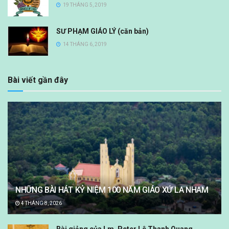
19 THÁNG 5, 2019
SƯ PHẠM GIÁO LÝ (căn bản)
14 THÁNG 6, 2019
Bài viết gần đây
NHỮNG BÀI HÁT KỶ NIỆM 100 NĂM GIÁO XỨ LA NHAM
4 THÁNG 8, 2026