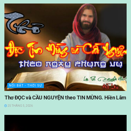
NỔI BẬT - THỜI SỰ
Thơ ĐỌC và CẦU NGUYỆN theo TIN MỪNG. Hiền Lâm
25 THÁNG 5, 2026