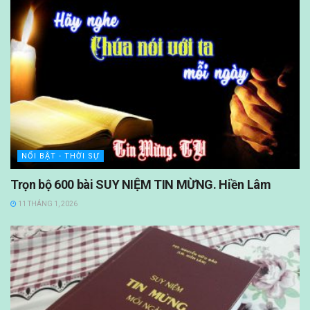
NỔI BẬT - THỜI SỰ
Trọn bộ 600 bài SUY NIỆM TIN MỪNG. Hiền Lâm
11 THÁNG 1, 2026