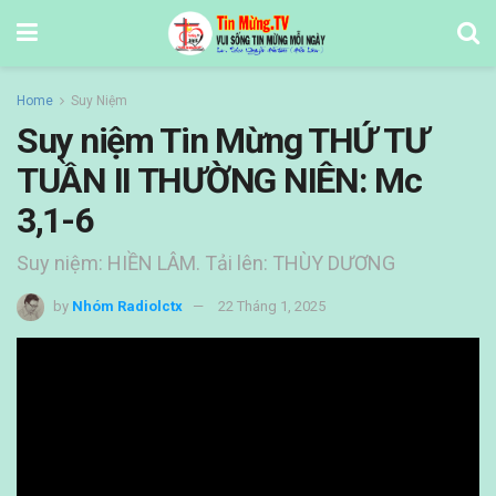
Home
Suy Niệm
Suy niệm Tin Mừng THỨ TƯ
TUẦN II THƯỜNG NIÊN: Mc
3,1-6
Suy niệm: HIỀN LÂM. Tải lên: THÙY DƯƠNG
by
Nhóm Radiolctx
22 Tháng 1, 2025