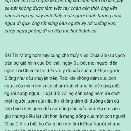
lấp đất cho con ngựa lên, nhưng sực nhớ hôm đó là ngày
sa-bát không được làm việc tay chân nên thôi, ông liền
phục trong bụi cây rình thấy một người hành hương cưỡi
ngựa đi qua, ông rút súng bắn người ấy rơi xuống vực,
cướp ngựa phóng đi và tiếp tục hát thánh ca.
Bài Tin Mừng hôm nay cũng cho thấy việc Chúa Giê-su vạch
trần sự giả hình của Do-thái, ngày Sa-bát mọi người đến
nghe Lời Chúa thì họ đến với ý đồ xấu nhằm để hại người.
Giống như câu chuyện trên, Rabi kia không dám cứu con
ngựa của mình lên vì sợ phạm luật nhưng lại dễ dàng giết
người cướp ngựa… Luật đối với họ sẵn sàng ném đá chết
một người lượm củi nấu ăn, không dám đi đường cấm dù
cấp bách liên quan đến sự sống cần cấp cứu. Họ coi việc
giữ những điều lặt vặt hơn là mạng sống của một con người.
Chúa Giê-su biết họ đang rình mò tìm kế hại Người, nhưng