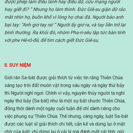
được phép làm điều lành hay điều dữ, cứu mạng người
hay giết đi? ” Nhưng họ làm thinh. Đức Giê-su giận dữ rảo
mắt nhìn họ, buồn khổ vì lòng họ chai đá. Người bảo anh
bại tay: “Anh giơ tay ra! ” Người ấy giơ ra, và tay liền trở lại
bình thường. Ra khỏi đó, nhóm Pha-ri-sêu lập tức bàn tính
với phe Hê-rô-đê, để tìm cách giết Đức Giê-su.
II. SUY NIỆM
Giới răn Sa-bát được giải thích từ việc tin rằng Thiên Chúa
sáng tạo trời đất muôn vật trong sáu ngày và ngày thứ bảy
thì Người nghỉ ngơi. Chính vì vậy, nguyên thủy người ta nghỉ
ngày thứ bảy (Sa-bát) như là một sự bắt chước Thiên Chúa,
đồng thời dành một ngày cuối tuần để chỉ dành riêng cho
việc phụng sự Thiên Chúa. Thế nhưng, càng ngày, luật Sa-bát
được các luật sĩ giải thích chi tiết, cặn kẽ và dừng lại ở mặt
chữ của luật: chỉ dừng lại ở cái lý mà đánh mất cái tình, giữ