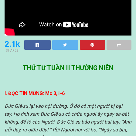
2.1k
SHARES
THỨ TƯ TUẦN II THƯỜNG NIÊN
I. ĐỌC TIN MỪNG: Mc 3,1-6
Đức Giê-su lại vào hội đường. Ở đó có một người bị bại
tay. Họ rình xem Đức Giê-su có chữa người ấy ngày sa-bát
không, để tố cáo Người. Đức Giê-su bảo người bại tay: “Anh
trỗi dậy, ra giữa đây! ” Rồi Người nói với họ: “Ngày sa-bát,