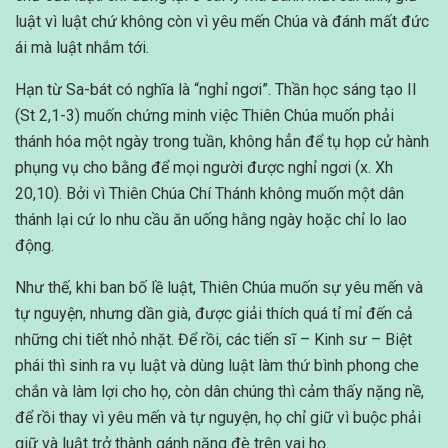
luật vì luật chứ không còn vì yêu mến Chúa và đánh mất đức
ái mà luật nhắm tới.
Hạn từ Sa-bát có nghĩa là “nghỉ ngơi”. Thần học sáng tạo II
(St 2,1-3) muốn chứng minh việc Thiên Chúa muốn phải
thánh hóa một ngày trong tuần, không hẳn để tụ họp cử hành
phụng vụ cho bằng để mọi người được nghỉ ngơi (x. Xh
20,10). Bởi vì Thiên Chúa Chí Thánh không muốn một dân
thánh lại cứ lo nhu cầu ăn uống hằng ngày hoặc chỉ lo lao
động.
Như thế, khi ban bố lề luật, Thiên Chúa muốn sự yêu mến và
tự nguyện, nhưng dần già, được giải thích quá tỉ mỉ đến cả
những chi tiết nhỏ nhặt. Để rồi, các tiến sĩ – Kinh sư – Biệt
phái thì sinh ra vụ luật và dùng luật làm thứ bình phong che
chắn và làm lợi cho họ, còn dân chúng thì cảm thấy nặng nề,
để rồi thay vì yêu mến và tự nguyện, họ chỉ giữ vì buộc phải
giữ và luật trở thành gánh nặng đè trên vai họ.