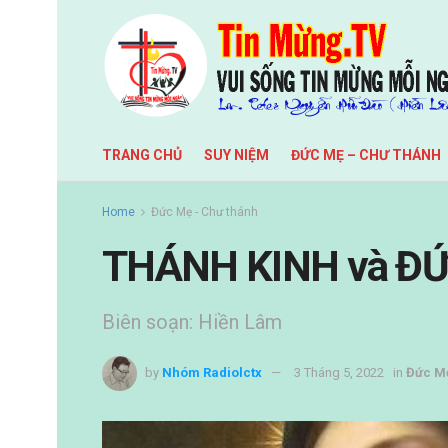
TRANG CHỦ
SUY NIỆM
ĐỨC MẸ – CHƯ THÁNH
Home
Đức Mẹ - Chư thánh
THÁNH KINH và Đ
Biên soạn: Hiền Lâm
by
Nhóm Radiolctx
3 Tháng 5, 2022
in
Đức Mẹ