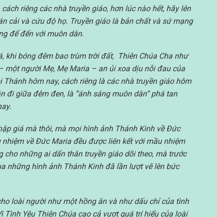
ách riêng các nhà truyền giáo, hơn lúc nào hết, hãy lên
án cải và cứu độ họ. Truyền giáo là bản chất và sứ mạng
ng để đến với muôn dân.
, khi bóng đêm bao trùm trời đất, Thiên Chúa Cha như
– một người Mẹ, Mẹ Maria – an ủi xoa dịu nỗi đau của
i Thánh hôm nay, cách riêng là các nhà truyền giáo hôm
ân đi giữa đêm đen, là “ánh sáng muôn dân” phá tan
nay.
hập giá mà thôi, mà mọi hình ảnh Thánh Kinh về Đức
 nhiệm về Đức Maria đều được liên kết với mầu nhiệm
g cho những ai dấn thân truyền giáo dõi theo, mà trước
ua những hình ảnh Thánh Kinh đã lần lượt vẽ lên bức
ho loài người như một hồng ân và như dấu chỉ của tình
Tình Yêu Thiên Chúa cao cả vượt quá trí hiểu của loài