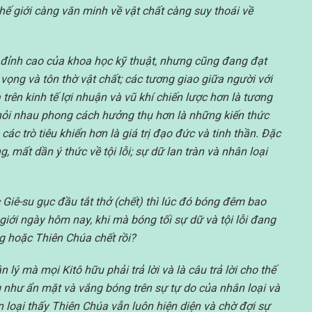
 thế giới càng văn minh về vật chất càng suy thoái về
i đỉnh cao của khoa học kỹ thuật, nhưng cũng đang đạt
vọng và tôn thờ vật chất; các tương giao giữa người với
rên kinh tế lợi nhuận và vũ khí chiến lược hơn là tương
c hỏi nhau phong cách hưởng thụ hơn là những kiến thức
 các trò tiêu khiển hơn là giá trị đạo đức và tinh thần. Đặc
 mất dần ý thức về tội lỗi; sự dữ lan tràn và nhân loại
 Giê-su gục đầu tắt thở (chết) thì lúc đó bóng đêm bao
 giới ngày hôm nay, khi mà bóng tối sự dữ và tội lỗi đang
g hoặc Thiên Chúa chết rồi?
lý mà mọi Kitô hữu phải trả lời và là câu trả lời cho thế
ng như ẩn mặt và vắng bóng trên sự tự do của nhân loại và
oại thấy Thiên Chúa vẫn luôn hiện diện và chờ đợi sự