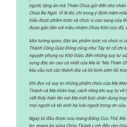
người, tặng ân mà Thiên Chúa gửi đến cho nhân
Chúa Ba Ngôi. Vì lẽ đó, chỉ trong ý định niệm m
hiểu được phẩm tước và chức vị cao sang của Đ
được gắn liền với mầu nhiệm Chúa Kitô cứu độ, 
Mọi tương quan, đặc ân, phẩm tước và chức vị c
Thánh Công Giáo Đông cũng như Tây từ cổ chí kim
nguyện phụng vụ Kitô Giáo, đến những suy tư của 
xưng đặc ân cao cả nhất của Mẹ là “Mẹ Thiên C
kêu cầu nơi các thánh địa và lời kinh sớm tối tro
Khi đọc và suy tư những phẩm chức của Mẹ Mari
Thánh và Mẹ nhân loại, cách riêng khi suy tư về
viết thấy hiện lên nơi Mẹ một bức chân dung tru
mọi người và tái sinh hạ loài người trong ơn cứu
Ngay từ đầu được cưu mang Đấng Cứu Thế, Mẹ M
họ, mang ân sủng Chúa Thánh Linh đến cho Gioa