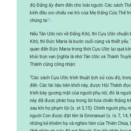
độ Đấng ấy đem đến cho loài người. Các sách Th
kính đều soi chiếu vai trò của Mẹ Đấng Cứu Thế tr
chúng ta
.
[1]
Nếu Tân Ước nói về Đấng Kitô, thì Cựu Ước chuẩn
Kitô, thì Đức Maria là bước cuối cùng và thiết yếu.
quan đến Đức Maria trong thời Cựu Ước lại quá kí
khải trọn vẹn (nghĩa là nhờ Tân Ước và Thánh Truyề
Thánh cũng công nhận:
“Các sách Cựu Ước trình thuật lịch sử cứu độ, tro
đến. Các tài liệu tiên khởi này, được Hội Thánh đọ
trình bày gương mặt của người phụ nữ, đó là ngư
này đã được phác hoạ trong lời hứa chiến thắng tr
sau khi họ phạm tội (x. st 3,15). Chính người phụ n
người Con được đặt tên là Emmanuel (x. Is 7, 14;
những kẻ khiêm hạ và nghèo hèn của Thiên Chúa, 
lãnh nhận ơn cứu độ nơi Người. Sau khi nhân loại 