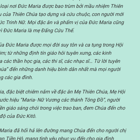
 loại nơi Đức Maria được bao trùm bởi mầu nhiệm Thiên
ầu của Thiên Chúa tạo dựng và cứu chuộc, con người mới
ức Trinh Nữ. Mọi đặc ân và phẩm vị của Đức Maria cũng
vì Đức Maria là mẹ Đấng Cứu Thế.
ủa Đức Maria được mọi đời suy tôn và ca tụng trong Hội
; từ những định tín giáo hôi tuyên xưng, các kinh
các thần học gia, các thi sĩ, các nhạc sĩ… Từ lời tuyên
húa” đến những danh hiệu bình dân nhất mà mọi người
ng các gia đình.
a, đặc biệt chiêm nắm về đặc ân Mẹ Thiên Chúa, Mẹ Hội
 tước hiệu “Maria- Nữ Vương các thánh Tông Đồ”, người
yền giáo sáng chói trong việc trao ban, đem Chúa đến cho
 độ của Đức Kitô.
aria đã hối hả lên đường mang Chúa đến cho người chị
n Tiền Hô, mang tình yêu phục vụ đến cho gia đình