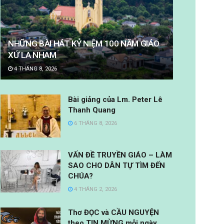
NHỮNG BÀI HÁT KỶ NIỆM 100 NĂM GIÁO
XỨ LA NHAM
4 THÁNG 8, 2026
Bài giảng của Lm. Peter Lê
Thanh Quang
6 THÁNG 8, 2026
VẤN ĐỀ TRUYỀN GIÁO – LÀM
SAO CHO DÂN TỰ TÌM ĐẾN
CHÚA?
4 THÁNG 2, 2026
Thơ ĐỌC và CẦU NGUYỆN
theo TIN MỪNG mỗi ngày.