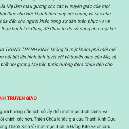
 của Mẹ làm mẫu gương cho các vị truyền giáo của mọi
thôi thúc cho Hội Thánh hôm nay nói chung và các nhà
húa đến cho người khác trong sự dấn thân phục vụ và
à thực hành Lời Chúa, để Chúa tự do sử dụng như một khí
IA TRONG THÁNH KINH không là một khám phá mới mẻ
nổi bật lên hình ảnh tuyệt vời về truyền giáo của Mẹ, và
o biết noi gương Mẹ trên bước đường đem Chúa đến cho
NH TRUYỀN GIÁO
 Người hướng dẫn lịch sử ấy đến một mục đích chính, và
ói chính xác hơn, Thiên Chúa là tác giả của Thánh Kinh Cựu
ướng Thánh Kinh về một mục đích là Đấng Kitô và ơn cứu