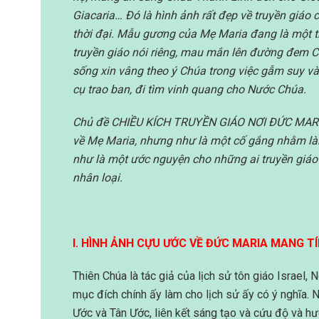
Giacaria… Đó là hình ảnh rất đẹp về truyền giáo
thời đại. Mẫu gương của Mẹ Maria đang là một 
truyền giáo nói riêng, mau mắn lên đường đem C
sống xin vâng theo ý Chúa trong việc gẫm suy v
cụ trao ban, đi tìm vinh quang cho Nước Chúa.
Chủ đề CHIỀU KÍCH TRUYỀN GIÁO NƠI ĐỨC MAR
về Mẹ Maria, nhưng như là một cố gắng nhằm làm 
như là một ước nguyện cho những ai truyền giá
nhân loại.
I. HÌNH ẢNH CỰU ƯỚC VỀ ĐỨC MARIA
MANG TÍ
Thiên Chúa là tác giả của lịch sử tôn giáo Israel,
mục đích chính ấy làm cho lịch sử ấy có ý nghĩa. N
Ước và Tân Ước, liên kết sáng tạo và cứu độ và h