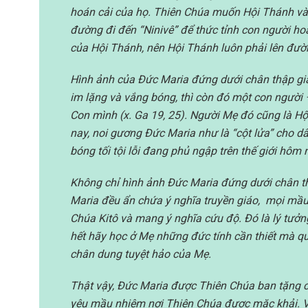
hoán cải của họ. Thiên Chúa muốn Hội Thánh và c
đường đi đến “Ninivê” để thức tỉnh con người ho
của Hội Thánh, nên Hội Thánh luôn phải lên đườ
Hình ảnh của Đức Maria đứng dưới chân thập giá
im lặng và vắng bóng, thì còn đó một con người 
Con mình (x. Ga 19, 25). Người Mẹ đó cũng là Hộ
nay, noi gương Đức Maria như là “cột lửa” cho d
bóng tối tội lỗi đang phủ ngập trên thế giới hôm 
Không chỉ hình ảnh Đức Maria đứng dưới chân t
Maria đều ẩn chứa ý nghĩa truyền giáo, mọi mầu
Chúa Kitô và mang ý nghĩa cứu độ. Đó là lý tưởn
hết hãy học ở Mẹ những đức tính cần thiết mà q
chân dung tuyệt hảo của Mẹ.
Thật vậy, Đức Maria được Thiên Chúa ban tặng c
yêu mầu nhiệm nơi Thiên Chúa được mặc khải. Vì 