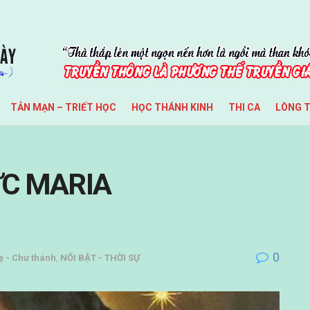
TẢN MẠN – TRIẾT HỌC
HỌC THÁNH KINH
THI CA
LÒNG 
ỨC MARIA
0
 - Chư thánh
,
NỔI BẬT - THỜI SỰ