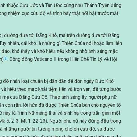
ánh thuộc Cựu Ước và Tân Ước cũng như Thánh Tryền đáng
ong nhiệm cục cứu độ và trình bày thật nổi bật trước mắt
 bị đường đưa tới Đấng Kitô, mà trên đường đưa tới Đấng
 Tuy nhiên, cái khó là những gì Thiên Chúa nói hoặc làm liên
n đáo, khó thấy và khó hiểu, nếu không nhờ ánh sáng mặc
n)
. Công đồng Vaticano II trong Hiến Chế Tín Lý về Hội
[2]
ng đó nhân loại chuẩn bị dần dần để đón ngày Đức Kitô
c và hiểu theo mạc khải tiệm tiến và trọn vẹn, đã từng bước
ời mẹ của Đấng Cứu Độ. Theo ánh sáng ấy, người phụ nữ
ên con rắn, lời hứa đã được Thiên Chúa ban cho nguyên tổ
ữ này là Trinh Nữ mang thai và sinh hạ trong trần gian một
 Mk 5, 2-3; Mt 1, 22-23). Người phụ nữ này đứng đầu trong
là những người tin tưởng mong chờ ơn cứu độ, và được
mong ngóng lời hứa được thực hiện, cuối cùng thời gian đã