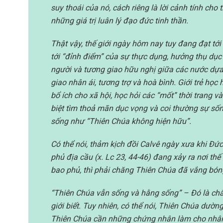
suy thoái của nó, cách riêng là lời cảnh tính cho
những giá trị luân lý đạo đức tinh thần.
Thật vậy, thế giới ngày hôm nay tuy đang đạt tớ
tới “đỉnh điểm” của sự thực dụng, hưởng thụ dục 
người và tương giao hữu nghị giữa các nước dựa t
giao nhân ái, tương trợ và hoà bình. Giới trẻ họ
bổ ích cho xã hội, học hỏi các “mốt” thời trang và
biệt tìm thoả mãn dục vọng và coi thường sự sống,
sống như “Thiên Chúa không hiện hữu”.
Có thể nói, thảm kịch đồi Calvê ngày xưa khi Đức
phủ địa cầu (x. Lc 23, 44-46) đang xảy ra nơi thế
bao phủ, thì phải chăng Thiên Chúa đã vắng bón
“Thiên Chúa vẫn sống và hằng sống” – Đó là chân 
giới biết. Tuy nhiên, có thể nói, Thiên Chúa dườ
Thiên Chúa cần những chứng nhân làm cho nhân l