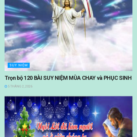
SUY NIỆM
Trọn bộ 120 BÀI SUY NIỆM MÙA CHAY và PHỤC SINH
5 THÁNG 2, 2026