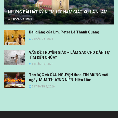
NHỮNG BÀI HÁT KỶ NIỆM 100 NĂM GIÁO XỨ LA NHAM
4 THÁNG 8, 2026
Bài giảng của Lm. Peter Lê Thanh Quang
7 THÁNG 8, 2026
VẤN ĐỀ TRUYỀN GIÁO – LÀM SAO CHO DÂN TỰ
TÌM ĐẾN CHÚA?
4 THÁNG 2, 2026
Thơ ĐỌC và CẦU NGUYỆN theo TIN MỪNG mỗi
ngày. MÙA THƯỜNG NIÊN. Hiền Lâm
21 THÁNG 3, 2026