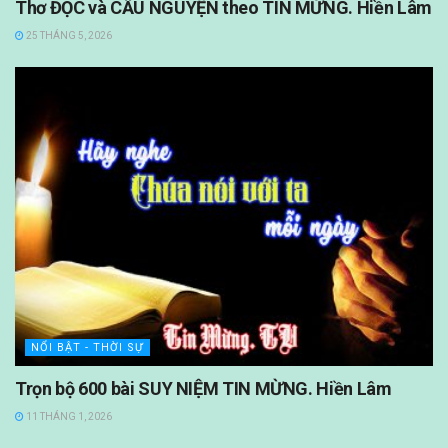
Thơ ĐỌC và CẦU NGUYỆN theo TIN MỪNG. Hiền Lâm
25 THÁNG 5, 2026
NỔI BẬT - THỜI SỰ
Trọn bộ 600 bài SUY NIỆM TIN MỪNG. Hiền Lâm
11 THÁNG 1, 2026