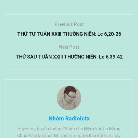
Previous Post
THỨ TƯ TUẦN XXIII THƯỜNG NIÊN: Lc 6,20-26
Next Post
THỨ SÁU TUẦN XXIII THƯỜNG NIÊN: Lc 6,39-42
Nhóm Radiolctx
Hãy dùng truyền thông để làm cho Niềm Vui Tin Mừng
Chúa Ki-tô lan tỏa đến cho mọi người thời đại hôm nay