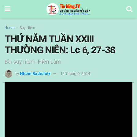
Home
Suy Niệm
THỨ NĂM TUẦN XXIII
THƯỜNG NIÊN: Lc 6, 27-38
Bài suy niệm: Hiền Lâm
by
Nhóm Radiolctx
12 Tháng 9, 2024