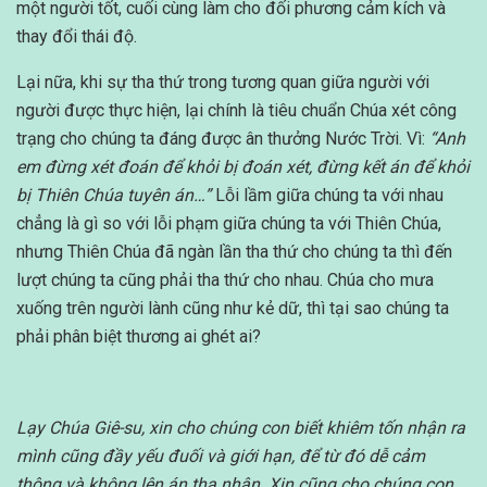
một người tốt, cuối cùng làm cho đối phương cảm kích và
thay đổi thái độ.
Lại nữa, khi sự tha thứ trong tương quan giữa người với
người được thực hiện, lại chính là tiêu chuẩn Chúa xét công
trạng cho chúng ta đáng được ân thưởng Nước Trời. Vì:
“Anh
em đừng xét đoán để khỏi bị đoán xét, đừng kết án để khỏi
bị Thiên Chúa tuyên án…”
Lỗi lầm giữa chúng ta với nhau
chẳng là gì so với lỗi phạm giữa chúng ta với Thiên Chúa,
nhưng Thiên Chúa đã ngàn lần tha thứ cho chúng ta thì đến
lượt chúng ta cũng phải tha thứ cho nhau. Chúa cho mưa
xuống trên người lành cũng như kẻ dữ, thì tại sao chúng ta
phải phân biệt thương ai ghét ai?
Lạy Chúa Giê-su, xin cho chúng con biết khiêm tốn nhận ra
mình cũng đầy yếu đuối và giới hạn, để từ đó dễ cảm
thông và không lên án tha nhân. Xin cũng cho chúng con