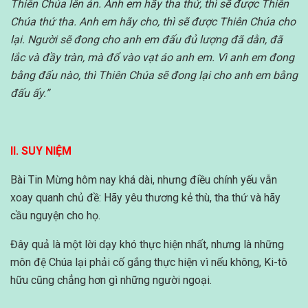
Thiên Chúa lên án. Anh em hãy tha thứ, thì sẽ được Thiên
Chúa thứ tha. Anh em hãy cho, thì sẽ được Thiên Chúa cho
lại. Người sẽ đong cho anh em đấu đủ lượng đã dằn, đã
lắc và đầy tràn, mà đổ vào vạt áo anh em. Vì anh em đong
bằng đấu nào, thì Thiên Chúa sẽ đong lại cho anh em bằng
đấu ấy.”
II. SUY NIỆM
Bài Tin Mừng hôm nay khá dài, nhưng điều chính yếu vẫn
xoay quanh chủ đề: Hãy yêu thương kẻ thù, tha thứ và hãy
cầu nguyện cho họ.
Đây quả là một lời dạy khó thực hiện nhất, nhưng là những
môn đệ Chúa lại phải cố gắng thực hiện vì nếu không, Ki-tô
hữu cũng chẳng hơn gì những người ngoại.