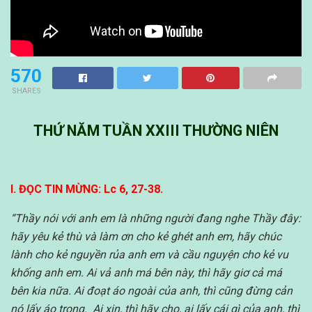
570
SHARES
THỨ NĂM TUẦN XXIII THƯỜNG NIÊN
I. ĐỌC TIN MỪNG: Lc 6, 27-38.
“Thầy nói với anh em là những người đang nghe Thầy đây:
hãy yêu kẻ thù và làm ơn cho kẻ ghét anh em, hãy chúc
lành cho kẻ nguyền rủa anh em và cầu nguyện cho kẻ vu
khống anh em. Ai vả anh má bên này, thì hãy giơ cả má
bên kia nữa. Ai đoạt áo ngoài của anh, thì cũng đừng cản
nó lấy áo trong. Ai xin, thì hãy cho, ai lấy cái gì của anh, thì