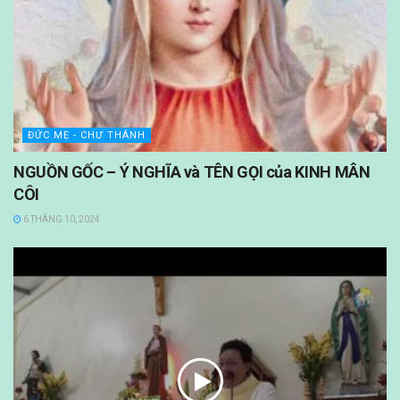
ĐỨC MẸ - CHƯ THÁNH
NGUỒN GỐC – Ý NGHĨA và TÊN GỌI của KINH MÂN
CÔI
6 THÁNG 10, 2024