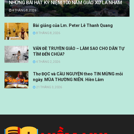
NHỮNG BÀI HÁT KỶ NIỆM 100 NĂM GIÁO XỨ LA NHAM
4 THÁNG 8, 2026
Bài giảng của Lm. Peter Lê Thanh Quang
8 THÁNG 8, 2026
VẤN ĐỀ TRUYỀN GIÁO – LÀM SAO CHO DÂN TỰ
TÌM ĐẾN CHÚA?
4 THÁNG 2, 2026
Thơ ĐỌC và CẦU NGUYỆN theo TIN MỪNG mỗi
ngày. MÙA THƯỜNG NIÊN. Hiền Lâm
21 THÁNG 3, 2026