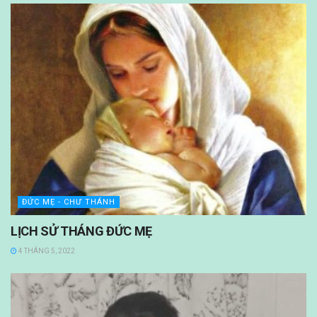
ĐỨC MẸ - CHƯ THÁNH
LỊCH SỬ THÁNG ĐỨC MẸ
4 THÁNG 5, 2022