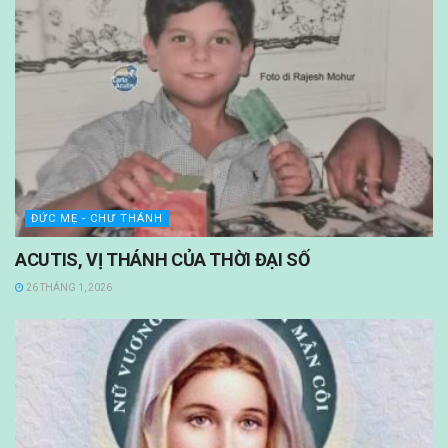
ĐỨC MẸ - CHƯ THÁNH
ACUTIS, VỊ THÁNH CỦA THỜI ĐẠI SỐ
26 THÁNG 1, 2026