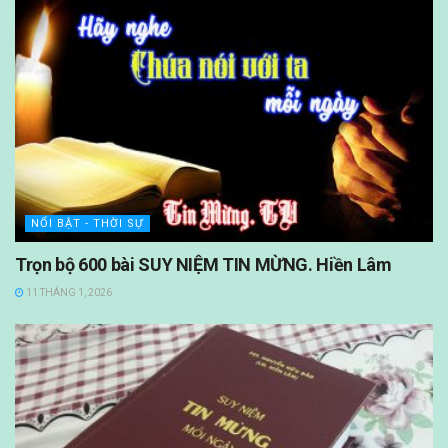
NỔI BẬT - THỜI SỰ
Trọn bộ 600 bài SUY NIỆM TIN MỪNG. Hiền Lâm
11 THÁNG 1, 2026