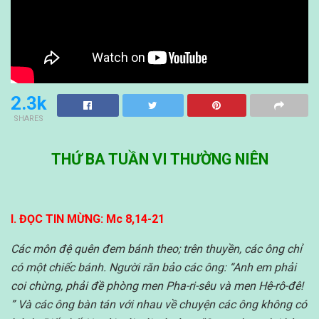
2.3k
SHARES
THỨ BA TUẦN VI THƯỜNG NIÊN
I. ĐỌC TIN MỪNG: Mc 8,14-21
Các môn đệ quên đem bánh theo; trên thuyền, các ông chỉ
có một chiếc bánh. Người răn bảo các ông: “Anh em phải
coi chừng, phải đề phòng men Pha-ri-sêu và men Hê-rô-đê!
” Và các ông bàn tán với nhau về chuyện các ông không có