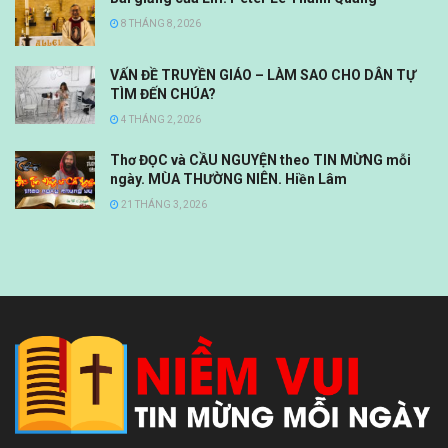
8 THÁNG 8, 2026
VẤN ĐỀ TRUYỀN GIÁO – LÀM SAO CHO DÂN TỰ
TÌM ĐẾN CHÚA?
4 THÁNG 2, 2026
Thơ ĐỌC và CẦU NGUYỆN theo TIN MỪNG mỗi
ngày. MÙA THƯỜNG NIÊN. Hiền Lâm
21 THÁNG 3, 2026