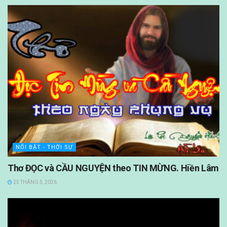
NỔI BẬT - THỜI SỰ
Thơ ĐỌC và CẦU NGUYỆN theo TIN MỪNG. Hiền Lâm
25 THÁNG 5, 2026