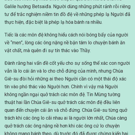
Galile hướng Betsaiđa. Người dùng những phút rảnh rỗi riêng
tư để trắc nghiệm niềm tin đồ đệ về những phép lạ Người đã
thực hiện, đặc biệt là phép lạ hóa bánh ra nhiều.
Tiếc là các môn đệ không hiểu cách nói bóng bẩy của người
về “men”, lòng các ông nặng nề bận tâm lo chuyện bánh ăn
vật chất, mà quên đi sự tín thác vào Thầy.
Đành rằng hai vấn đề cốt yếu cho sự sống thể xác con người
vẫn là lo cái ăn và lo cho chỗ đứng của mình, nhưng Chúa
Giê-su đòi hỏi những ai theo Người cần có một thái độ xác
tín vào phó thác vào Người hơn. Chính vì vậy mà Người
không ngần ngại quở trách các môn đệ. Tin Mừng tường
thuật hai lần Chúa Giê-su quở trách các môn đệ đều liên
quan đến chuyện cái ăn và chỗ đứng. Chúa Giê-su từng quở
trách khi các ông lo cãi nhau ai là người lớn nhất, Chúa càng
quở trách các ông nặng nề hơn khi các ông cứ lo chuyện
không mang bánh theo, dù trước đó đã được chứng kiến hai