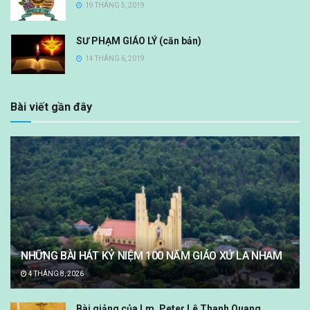
19 THÁNG 5, 2019
SƯ PHẠM GIÁO LÝ (căn bản)
14 THÁNG 6, 2019
Bài viết gần đây
NHỮNG BÀI HÁT KỶ NIỆM 100 NĂM GIÁO XỨ LA NHAM
4 THÁNG 8, 2026
Bài giảng của Lm. Peter Lê Thanh Quang