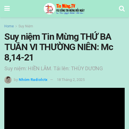
Home
Suy Niệm
Suy niệm Tin Mừng THỨ BA
TUẦN VI THƯỜNG NIÊN: Mc
8,14-21
Suy niệm: HIỀN LÂM. Tải lên: THÙY DƯƠNG
by
Nhóm Radiolctx
18 Tháng 2, 2025