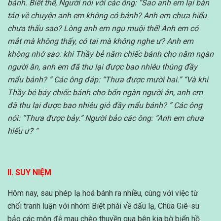
bánh. Biết thế, Người nói với các ông: “Sao anh em lại bàn
tán về chuyện anh em không có bánh? Anh em chưa hiểu
chưa thấu sao? Lòng anh em ngu muội thế! Anh em có
mắt mà không thấy, có tai mà không nghe ư? Anh em
không nhớ sao: khi Thầy bẻ năm chiếc bánh cho năm ngàn
người ăn, anh em đã thu lại được bao nhiêu thúng đầy
mẩu bánh? ” Các ông đáp: “Thưa được mười hai.” “Và khi
Thầy bẻ bảy chiếc bánh cho bốn ngàn người ăn, anh em
đã thu lại được bao nhiêu giỏ đầy mẩu bánh? ” Các ông
nói: “Thưa được bảy.” Người bảo các ông: “Anh em chưa
hiểu ư? “
II. SUY NIỆM
Hôm nay, sau phép lạ hoá bánh ra nhiều, cùng với việc từ
chối tranh luận với nhóm Biệt phái về dấu lạ, Chúa Giê-su
bảo các môn đệ mau chèo thuyền qua bên kia bờ biển hồ