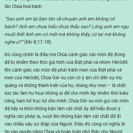
lần Chúa hoá bánh:
“Sao anh em lại bàn tán về chuyện anh em không có
bánh? Anh em chưa hiểu chưa thấu sao? Lòng anh em ngu
muội thế! Anh em có mắt mà không thấy, có tai mà không
nghe ư?”
(Mc 8,17-18).
Đó cũng chính là điều mà Chúa cảnh giác các môn đệ đừng
để bị nhiễm theo thói giả hình của Biệt phái và nhóm Hêrôđê.
Khi cảnh giác các môn đệ phải tránh men của Biệt phái và
men của Hêrôđê, Chúa Giê-su còn có ý ám chỉ đến sự mù
quáng và những thành kiến của họ, chúng như men – là chất
xúc tác làm hư hoại những ai để cho mình lây nhiễm thói kiêu
căng, ham hố trục lợi cho mình. Chúa Giê-su mời gọi các môn
đệ hãy ra khỏi những bận tâm vật chất ấy để hiểu được ý
nghĩa các phép lạ, vượt lên những bận tâm vật chất để đi
vào chiều sâu sứ điệp của Người. Ðiều đó cũng có nghĩa là
tin vào quyền năng Chúa và hoàn toàn phó thác cho Người.