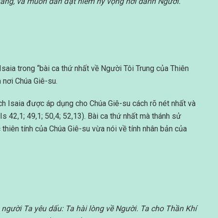
thắng, và muôn dân đặt niềm hy vọng nơi danh Người.
Isaia trong “bài ca thứ nhất về Người Tôi Trung của Thiên
 nơi Chúa Giê-su.
ách Isaia được áp dụng cho Chúa Giê-su cách rõ nét nhất và
s 42,1; 49,1; 50,4; 52,13). Bài ca thứ nhất mà thánh sử
 thiên tính của Chúa Giê-su vừa nói về tính nhân bản của
à người Ta yêu dấu: Ta hài lòng về Người. Ta cho Thần Khí