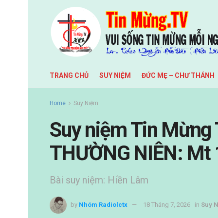
TRANG CHỦ
SUY NIỆM
ĐỨC MẸ – CHƯ THÁNH
Home
Suy Niệm
Suy niệm Tin Mừn
THƯỜNG NIÊN: Mt 
Bài suy niệm: Hiền Lâm
by
Nhóm Radiolctx
18 Tháng 7, 2026
in
Suy 