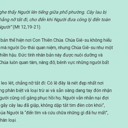
ghe thấy Người lên tiếng giữa phố phường. Cây lau bị
chẳng nỡ tắt đi, cho đến khi Người đưa công lý đến toàn
Người”
(Mt 12,19-21).
n bản thể hiện nơi Con Thiên Chúa. Chúa Giê-su không hiếu
 mà người Do-thái quan niệm, nhưng Chúa Giê-su như một
hiền hậu. Đức tính nhân bản này được nuôi dưỡng và
Chúa luôn quan tâm, nâng đỡ, bênh vực những người bất
eo lét, chẳng nỡ tắt đi: Có lẽ đây là nét đẹp nhất nơi
ng phân biệt và loại trừ ai và sẵn sàng dang tay đón nhận
 Người cũng cố gắng phục hồi họ; Người vẫn nhẫn nại đợi
 gãy cây lau đã giập, không dập tắt tim đèn còn khói”,
ủa Người là “đến tìm và cứu chữa những gì đã hư mất”,
hân loại.