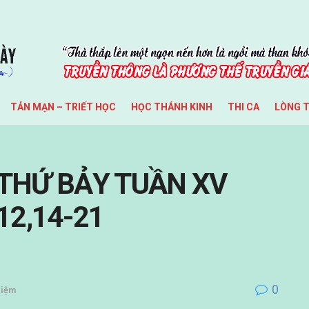
TẢN MẠN – TRIẾT HỌC
HỌC THÁNH KINH
THI CA
LÒNG 
g THỨ BẢY TUẦN XV
12,14-21
0
Niệm