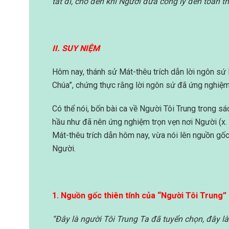
tắt đi, cho đến khi Người đưa công lý đến toàn 
II. SUY NIỆM
Hôm nay, thánh sử Mát-thêu trích dẫn lời ngôn sứ 
Chúa”, chứng thực rằng lời ngôn sứ đã ứng nghiệm
Có thể nói, bốn bài ca về Người Tôi Trung trong s
hầu như đã nên ứng nghiệm trọn vẹn nơi Người (x. I
Mát-thêu trích dẫn hôm nay, vừa nói lên nguồn gốc
Người.
1. Nguồn gốc thiên tính của “Người Tôi Trung”
“Đây là người Tôi Trung Ta đã tuyển chọn, đây l