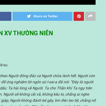
Share on Twitter
N XV THƯỜNG NIÊN
ê-su.
g theo Người đông đảo và Người chữa lành hết. Người còn
 để ứng nghiệm lời ngôn sứ I-sai-a đã nói: “Đây là người
dấu: Ta hài lòng về Người. Ta cho Thần Khí Ta ngự trên
. Người sẽ không cãi vã, không kêu to, chẳng ai nghe
 giập, Người không đành bẻ gãy, tim đèn leo lét, chẳng nỡ