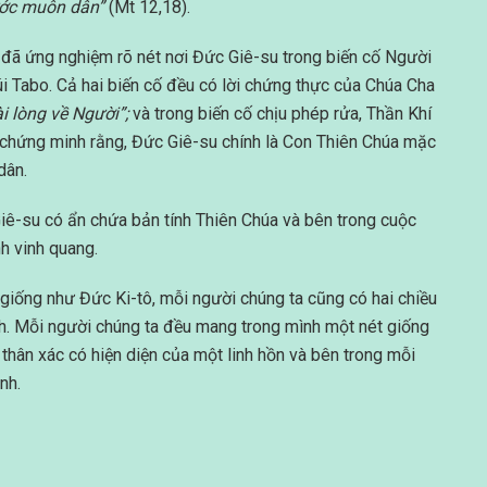
rước muôn dân”
(Mt 12,18).
i, đã ứng nghiệm rõ nét nơi Đức Giê-su trong biến cố Người
úi Tabo. Cả hai biến cố đều có lời chứng thực của Chúa Cha
ài lòng về Người”;
và trong biến cố chịu phép rửa, Thần Khí
 chứng minh rằng, Đức Giê-su chính là Con Thiên Chúa mặc
dân.
iê-su có ẩn chứa bản tính Thiên Chúa và bên trong cuộc
h vinh quang.
 giống như Đức Ki-tô, mỗi người chúng ta cũng có hai chiều
tính. Mỗi người chúng ta đều mang trong mình một nét giống
thân xác có hiện diện của một linh hồn và bên trong mỗi
nh.