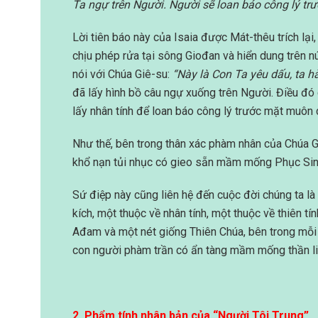
Ta ngự trên Người. Người sẽ loan báo công lý t
Lời tiên báo này của Isaia được Mát-thêu trích lạ
chịu phép rửa tại sông Giođan và hiển dung trên n
nói với Chúa Giê-su:
“Này là Con Ta yêu dấu, ta h
đã lấy hình bồ câu ngự xuống trên Người. Điều đó
lấy nhân tính để loan báo công lý trước mặt muôn 
Như thế, bên trong thân xác phàm nhân của Chúa G
khổ nạn tủi nhục có gieo sẵn mầm mống Phục Sin
Sứ điệp này cũng liên hệ đến cuộc đời chúng ta là
kích, một thuộc về nhân tính, một thuộc về thiên 
Ađam và một nét giống Thiên Chúa, bên trong mỗi 
con người phàm trần có ẩn tàng mầm mống thần li
2. Phẩm tính nhân bản của “Người Tôi Trung”.