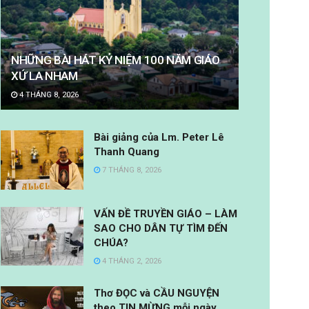
NHỮNG BÀI HÁT KỶ NIỆM 100 NĂM GIÁO
XỨ LA NHAM
4 THÁNG 8, 2026
Bài giảng của Lm. Peter Lê
Thanh Quang
7 THÁNG 8, 2026
VẤN ĐỀ TRUYỀN GIÁO – LÀM
SAO CHO DÂN TỰ TÌM ĐẾN
CHÚA?
4 THÁNG 2, 2026
Thơ ĐỌC và CẦU NGUYỆN
theo TIN MỪNG mỗi ngày.