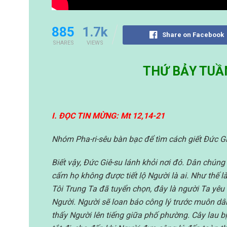
885
1.7k
Share on Facebook
SHARES
VIEWS
THỨ BẢY TUẦ
I. ĐỌC TIN MỪNG: Mt 12,14-21
Nhóm Pha-ri-sêu bàn bạc để tìm cách giết Đức Gi
Biết vậy, Đức Giê-su lánh khỏi nơi đó. Dân chún
cấm họ không được tiết lộ Người là ai. Như thế là
Tôi Trung Ta đã tuyển chọn, đây là người Ta yêu 
Người. Người sẽ loan báo công lý trước muôn dân
thấy Người lên tiếng giữa phố phường. Cây lau bị