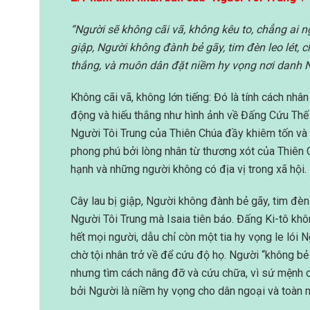
“Người sẽ không cãi vã, không kêu to, chẳng ai n
giập, Người không đành bẻ gãy, tim đèn leo lét, 
thắng,
và muôn dân đặt niềm hy vọng nơi danh 
Không cãi vã, không lớn tiếng: Đó là tính cách nhâ
động và hiếu thắng như hình ảnh về Đấng Cứu Thế
Người Tôi Trung của Thiên Chúa đầy khiêm tốn và 
phong phú bởi lòng nhân từ thương xót của Thiên 
hạnh và những người không có địa vị trong xã hội.
Cây lau bị giập, Người không đành bẻ gãy, tim đèn l
Người Tôi Trung mà Isaia tiên báo. Đấng Ki-tô khô
hết mọi người, dẫu chỉ còn một tia hy vọng le lói
chờ tội nhân trở về để cứu độ họ. Người “không bẻ
nhưng tìm cách nâng đỡ và cứu chữa, vì sứ mệnh c
bởi Người là niềm hy vọng cho dân ngoại và toàn n