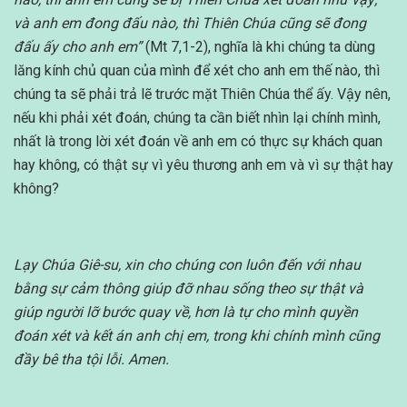
và anh em đong đấu nào, thì Thiên Chúa cũng sẽ đong
đấu ấy cho anh em”
(Mt 7,1-2), nghĩa là khi chúng ta dùng
lăng kính chủ quan của mình để xét cho anh em thế nào, thì
chúng ta sẽ phải trả lẽ trước mặt Thiên Chúa thể ấy. Vậy nên,
nếu khi phải xét đoán, chúng ta cần biết nhìn lại chính mình,
nhất là trong lời xét đoán về anh em có thực sự khách quan
hay không, có thật sự vì yêu thương anh em và vì sự thật hay
không?
Lạy Chúa Giê-su, xin cho chúng con luôn đến với nhau
bằng sự cảm thông giúp đỡ nhau sống theo sự thật và
giúp người lỡ bước quay về, hơn là tự cho mình quyền
đoán xét và kết án anh chị em, trong khi chính mình cũng
đầy bê tha tội lỗi. Amen.