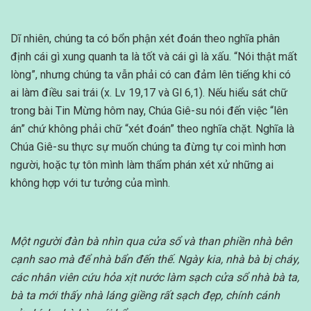
Dĩ nhiên, chúng ta có bổn phận xét đoán theo nghĩa phân
định cái gì xung quanh ta là tốt và cái gì là xấu. “Nói thật mất
lòng”, nhưng chúng ta vẫn phải có can đảm lên tiếng khi có
ai làm điều sai trái (x. Lv 19,17 và Gl 6,1). Nếu hiểu sát chữ
trong bài Tin Mừng hôm nay, Chúa Giê-su nói đến việc “lên
án” chứ không phải chữ “xét đoán” theo nghĩa chặt. Nghĩa là
Chúa Giê-su thực sự muốn chúng ta đừng tự coi mình hơn
người, hoặc tự tôn mình làm thẩm phán xét xử những ai
không hợp với tư tưởng của mình.
Một người đàn bà nhìn qua cửa sổ và than phiền nhà bên
cạnh sao mà để nhà bẩn đến thế. Ngày kia, nhà bà bị cháy,
các nhân viên cứu hỏa xịt nước làm sạch cửa sổ nhà bà ta,
bà ta mới thấy nhà láng giềng rất sạch đẹp, chính cánh