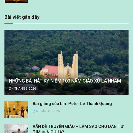
Bài viết gần đây
NHỮNG BÀI HÁT KỶ NIỆM 100 NĂM GIÁO XỨ LA NHAM
4 THÁNG 8, 2026
Bài giảng của Lm. Peter Lê Thanh Quang
6 THÁNG 8, 2026
VẤN ĐỀ TRUYỀN GIÁO – LÀM SAO CHO DÂN TỰ
TÌM ĐẾN CHÚA?