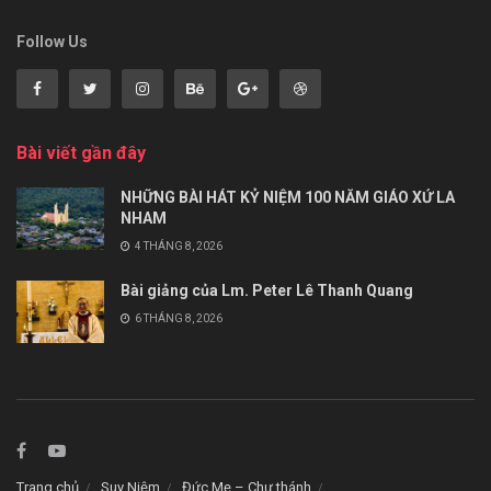
Follow Us
Bài viết gần đây
NHỮNG BÀI HÁT KỶ NIỆM 100 NĂM GIÁO XỨ LA
NHAM
4 THÁNG 8, 2026
Bài giảng của Lm. Peter Lê Thanh Quang
6 THÁNG 8, 2026
Trang chủ
Suy Niệm
Đức Mẹ – Chư thánh