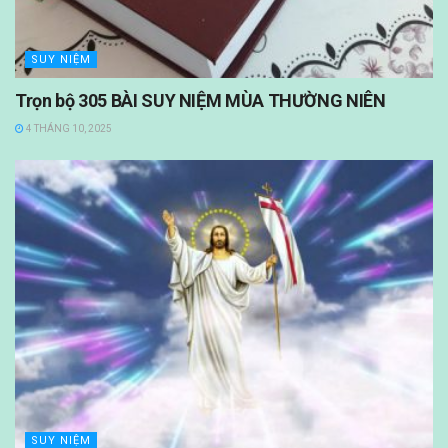
SUY NIỆM
Trọn bộ 305 BÀI SUY NIỆM MÙA THƯỜNG NIÊN
4 THÁNG 10, 2025
SUY NIỆM