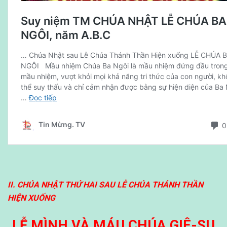
II. CHÚA NHẬT THỨ HAI SAU LỄ CHÚA THÁNH THẦN
HIỆN XUỐNG
LỄ MÌNH VÀ MÁU CHÚA GIÊ-SU