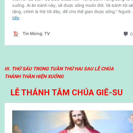
III. THỨ SÁU TRONG TUẦN THỨ HAI SAU LỄ CHÚA
THÁNH THẦN HIỆN XUỐNG
LỄ THÁNH TÂM CHÚA GIÊ-SU