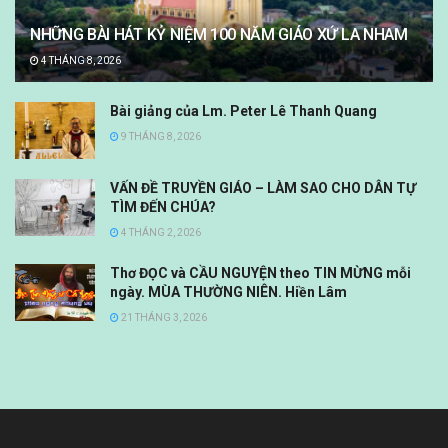
NHỮNG BÀI HÁT KỶ NIỆM 100 NĂM GIÁO XỨ LA NHAM
4 THÁNG 8, 2026
Bài giảng của Lm. Peter Lê Thanh Quang
9 THÁNG 8, 2026
VẤN ĐỀ TRUYỀN GIÁO – LÀM SAO CHO DÂN TỰ
TÌM ĐẾN CHÚA?
4 THÁNG 2, 2026
Thơ ĐỌC và CẦU NGUYỆN theo TIN MỪNG mỗi
ngày. MÙA THƯỜNG NIÊN. Hiền Lâm
21 THÁNG 3, 2026