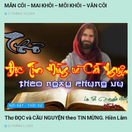
MÂN CÔI – MAI KHÔI – MÔI KHÔI – VĂN CÔI
17 THÁNG 10, 2024
NỔI BẬT - THỜI SỰ
Thơ ĐỌC và CẦU NGUYỆN theo TIN MỪNG. Hiền Lâm
25 THÁNG 5, 2026