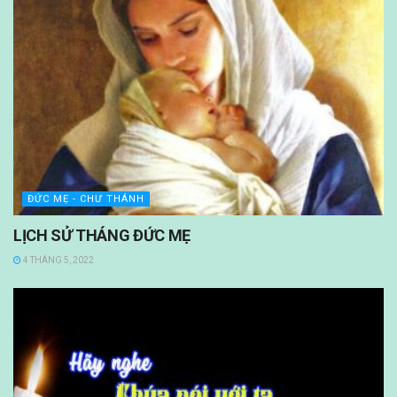
ĐỨC MẸ - CHƯ THÁNH
LỊCH SỬ THÁNG ĐỨC MẸ
4 THÁNG 5, 2022