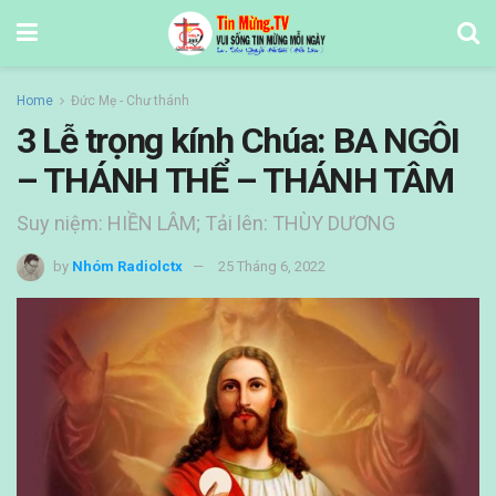
Home
Đức Mẹ - Chư thánh
3 Lễ trọng kính Chúa: BA NGÔI
– THÁNH THỂ – THÁNH TÂM
Suy niệm: HIỀN LÂM; Tải lên: THÙY DƯƠNG
by
Nhóm Radiolctx
25 Tháng 6, 2022