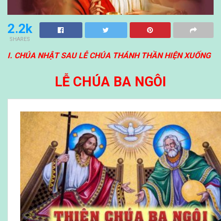
2.2k
SHARES
I. CHÚA NHẬT SAU LỄ CHÚA THÁNH THẦN HIỆN XUỐNG
LỄ CHÚA BA NGÔI