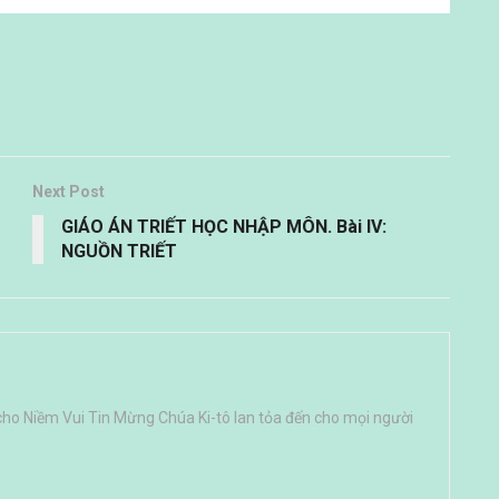
Next Post
GIÁO ÁN TRIẾT HỌC NHẬP MÔN. Bài IV:
NGUỒN TRIẾT
cho Niềm Vui Tin Mừng Chúa Ki-tô lan tỏa đến cho mọi người