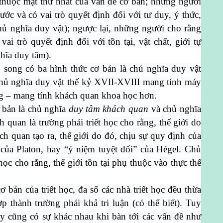
i thuộc mặt thứ nhất của vấn đề cơ bản; những người
trước và có vai trò quyết định đối với tư duy, ý thức,
chủ nghĩa duy vật); ngược lại, những người cho rằng
 vai trò quyết định đối với tồn tại, vật chất, giới tự
hĩa duy tâm).
 song có ba hình thức cơ bản là chủ nghĩa duy vật
 chủ nghĩa duy vật thế kỷ XVII-XVIII mang tính máy
ng – mang tính khách quan khoa học hơn.
 bản là chủ nghĩa
duy tâm khách quan
và chủ nghĩa
 quan là trường phái triết học cho rằng, thế giới do
ách quan tạo ra, thế giới do đó, chịu sự quy định của
 của Platon, hay “ý niệm tuyệt đối” của Hégel. Chủ
học cho rằng, thế giới tồn tại phụ thuộc vào thực thể
ơ bản của triết học, đa số các nhà triết học đều thừa
 thành trường phái khả tri luận (có thể biết). Tuy
này cũng có sự khác nhau khi bàn tới các vấn đề như