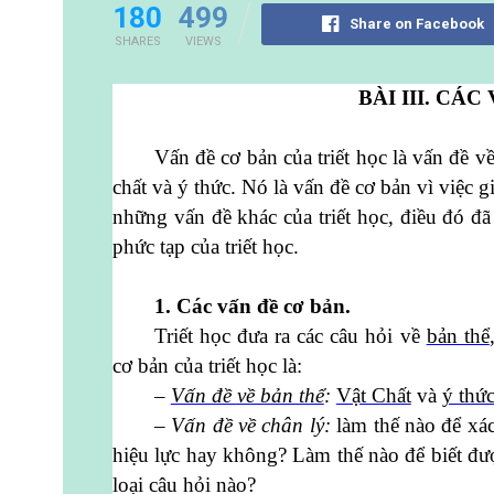
180
499
Share on Facebook
SHARES
VIEWS
BÀI III. CÁ
Vấn đề cơ bản của triết học là vấn đề về
chất và ý thức. Nó là vấn đề cơ bản vì việc g
những vấn đề khác của triết học, điều đó đã
phức tạp của triết học.
1. Các vấn đề cơ bản.
Triết học đưa ra các câu hỏi về
bản thể
cơ bản của triết học là:
–
Vấn đề về bản thể
:
Vật Chất
và
ý thứ
– Vấn đề về chân lý:
làm thế nào để xác
hiệu lực hay không? Làm thế nào để biết đượ
loại câu hỏi nào?