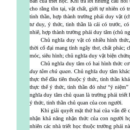
bản của triết học. Khi trả lời những câu hỏ
cho rằng tồn tại, vật chất, giới tự nhiên có 
tinh thần, hợp thành trường phái duy vật (
tư duy, ý thức, tinh thần là cái có trước, có
nhiê, hợp thành trường phái duy tâm (chủ ng
Chủ nghĩa duy vật có nhiều hình thức,
thời cổ đại mang tính ngây thơ, chất phác;
móc, siêu hình; chủ nghĩa duy vật biện chứ
Chủ nghĩa duy tâm có hai hình thức cơ
duy tâm chủ quan
. Chủ nghĩa duy tâm khách
thực thể đầu tiên thuộc ý thức, tinh thần kh
thực thể ý thức, tinh thần đó như “ý niệm”
nghĩa duy tâm chủ quan là trường phái triết 
ý thức, tinh thần chủ quan của con người.
Khi giải quyết mặt thứ hai của vấn đề c
nhận khả năng nhận thức của con người hợp
nhiên các nhà triết học thuộc trường phái 