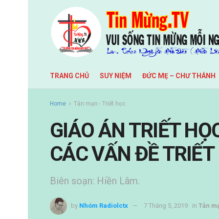
TRANG CHỦ
SUY NIỆM
ĐỨC MẸ – CHƯ THÁNH
Home
Tản mạn - Triết học
GIÁO ÁN TRIẾT HỌC
CÁC VẤN ĐỀ TRIẾT
Biên soạn: Hiền Lâm.
by
Nhóm Radiolctx
7 Tháng 5, 2019
in
Tản mạ