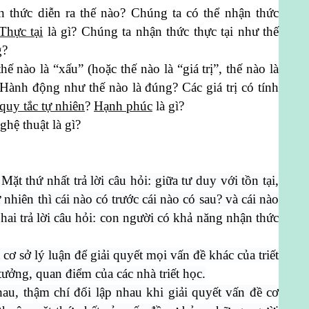
n thức diễn ra thế nào? Chúng ta có thể nhận thức
Thực tại
là gì? Chúng ta nhận thức thực tại như thế
g?
thế nào là “xấu” (hoặc thế nào là “giá trị”, thế nào là
? Hành động như thế nào là đúng? Các giá trị có tính
quy tắc tự nhiên
?
Hạnh phúc
là gì?
ghệ thuật là gì?
Mặt thứ nhất trả lời câu hỏi: giữa tư duy với tồn tại,
ự nhiên thì cái nào có trước cái nào có sau? và cái nào
 hai trả lời câu hỏi: con người có khả năng nhận thức
 cơ sở lý luận để giải quyết mọi vấn đề khác của triết
 tưởng, quan điểm của các nhà triết học.
nhau, thậm chí đối lập nhau khi giải quyết vấn đề cơ