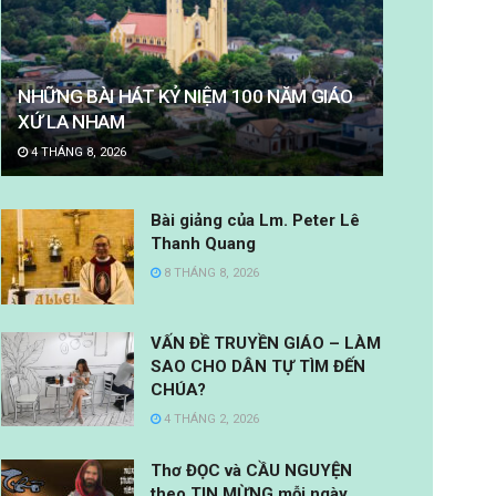
NHỮNG BÀI HÁT KỶ NIỆM 100 NĂM GIÁO
XỨ LA NHAM
4 THÁNG 8, 2026
Bài giảng của Lm. Peter Lê
Thanh Quang
8 THÁNG 8, 2026
VẤN ĐỀ TRUYỀN GIÁO – LÀM
SAO CHO DÂN TỰ TÌM ĐẾN
CHÚA?
4 THÁNG 2, 2026
Thơ ĐỌC và CẦU NGUYỆN
theo TIN MỪNG mỗi ngày.