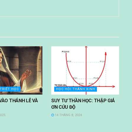
 TRIẾT HỌC
HỌC HỎI THÁNH KINH
VÀO THÁNH LỄ VÀ
SUY TƯ THẦN HỌC: THẬP GIÁ
ƠN CỨU ĐỘ
2025
14 THÁNG 8, 2024