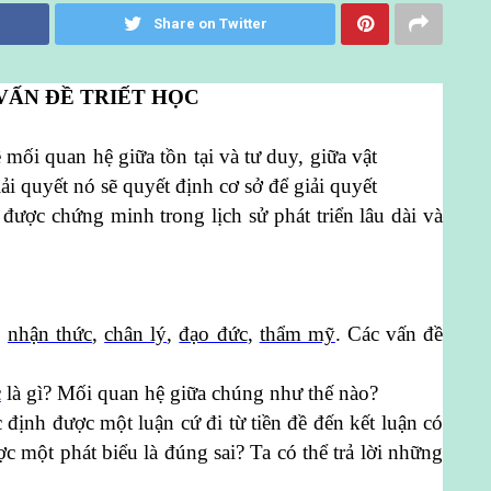
Share on Twitter
C VẤN ĐỀ TRIẾT HỌC
 mối quan hệ giữa tồn tại và tư duy, giữa vật
iải quyết nó sẽ quyết định cơ sở để giải quyết
 được chứng minh trong lịch sử phát triển lâu dài và
,
nhận thức
,
chân lý
,
đạo đức
,
thẩm mỹ
. Các vấn đề
c
là gì? Mối quan hệ giữa chúng như thế nào?
 định được một luận cứ đi từ tiền đề đến kết luận có
c một phát biểu là đúng sai? Ta có thể trả lời những