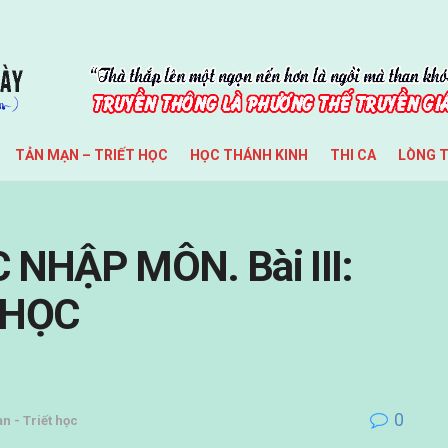
TẢN MẠN – TRIẾT HỌC
HỌC THÁNH KINH
THI CA
LÒNG 
 NHẬP MÔN. Bài III:
 HỌC
0
n - Triết học