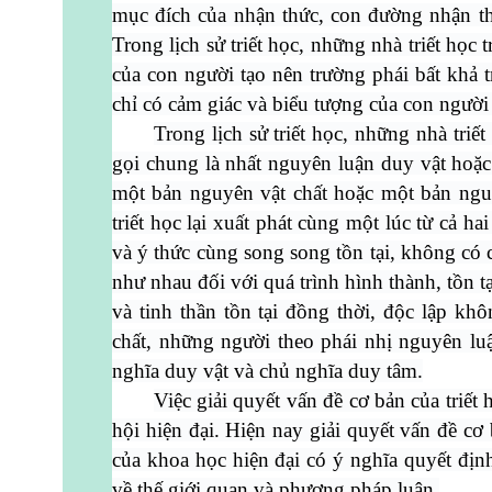
mục đích của nhận thức, con đường nhận thứ
Trong lịch sử triết học, những nhà triết học
của con người tạo nên trường phái bất khả tr
chỉ có cảm giác và biểu tượng của con người 
Trong lịch sử triết học, những nhà triế
gọi chung là nhất nguyên luận duy vật hoặc
một bản nguyên vật chất hoặc một bản nguyê
triết học lại xuất phát cùng một lúc từ cả hai
và ý thức cùng song song tồn tại, không có c
như nhau đối với quá trình hình thành, tồn tại
và tinh thần tồn tại đồng thời, độc lập kh
chất, những người theo phái nhị nguyên l
nghĩa duy vật và chủ nghĩa duy tâm.
Việc giải quyết vấn đề cơ bản của triết
hội hiện đại. Hiện nay giải quyết vấn đề cơ
của khoa học hiện đại có ý nghĩa quyết định 
về thế giới quan và phương pháp luận.