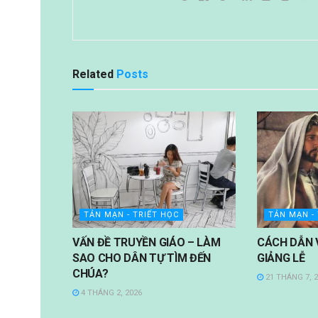
Related
Posts
TẢN MẠN - TRIẾT HỌC
TẢN MẠN -
VẤN ĐỀ TRUYỀN GIÁO – LÀM
CÁCH DẪN 
SAO CHO DÂN TỰ TÌM ĐẾN
GIẢNG LỄ
CHÚA?
21 THÁNG 7, 
4 THÁNG 2, 2026