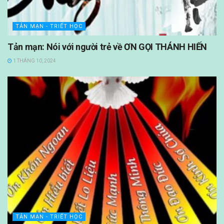
TẢN MẠN - TRIẾT HỌC
Tản mạn: Nói với người trẻ về ƠN GỌI THÁNH HIẾN
1 THÁNG 10, 2024
TẢN MẠN - TRIẾT HỌC