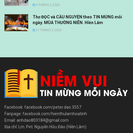
4 THÁNG 2, 2026
Thơ ĐỌC và CẦU NGUYỆN theo TIN MỪNG mỗi
ngày. MÙA THƯỜNG NIÊN. Hiền Lâm
21 THÁNG 3, 2026
Facebook: facebook.com/peter.dao.3557
Fanpage: facebook.com/hienthulamhoatinh
Email: anhdao803184@gmail.com
Địa chỉ: Lm. Pet. Nguyễn Hữu Đào (Hiền Lâm)