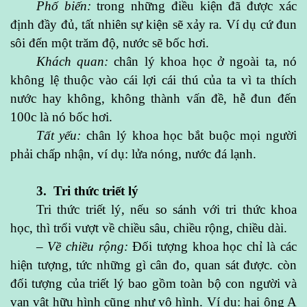
Phố biến:
trong những điều kiện đã được xác
định đầy đủ, tất nhiên sự kiện sẽ xảy ra. Ví dụ cứ đun
sôi đến một trăm độ, nước sẽ bốc hơi.
Khách quan:
chân lý khoa học ở ngoài ta, nó
không lệ thuộc vào cái lợi cái thú của ta vì ta thích
nước hay không, không thành vấn đề, hễ đun đến
100c là nó bốc hơi.
Tất yếu:
chân lý khoa học bắt buộc mọi người
phải chấp nhận, ví dụ: lửa nóng, nước đá lạnh.
3. Tri thức triết lý
Tri thức triết lý, nếu so sánh với tri thức khoa
học, thì trổi vượt về chiều sâu, chiều rộng, chiều dài.
– Về chiều rộng:
Đối tượng khoa học chỉ là các
hiện tượng, tức những gì cân đo, quan sát được. còn
đối tượng của triết lý bao gồm toàn bộ con người và
vạn vật hữu hình cũng như vô hình. Ví dụ: hai ông A