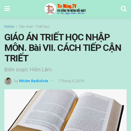
Home
Tản mạn - Triết học
GIÁO ÁN TRIẾT HỌC NHẬP
MÔN. Bài VII. CÁCH TIẾP CẬN
TRIẾT
Biên soạn: Hiền Lâm
by
Nhóm Radiolctx
7 Tháng 5, 2019