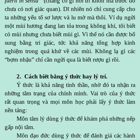
fuerit in sensu”
(chẳng có gì nơi trí khôn mà trước đó
chưa có nơi giác quan). Dĩ nhiên nó chỉ cung cấp cho
ta những yếu tố sơ lược và lu mờ mà thôi. Ví dụ ngửi
một mùi hương đang lan tỏa trong không khí, tôi biết
có mùi nhưng chưa biết mùi gì. Vì thế nó cần được bổ
sung bằng tri giác, tức khả năng tổng hợp kinh
nghiệm trong quá khứ về các mùi. Không lạ gì các
“bợm nhậu” chỉ cần ngửi qua là biết rượu gì rồi.
2. Cách biết bằng ý thức hay lý trí.
Ý thức là khả năng tinh thần, nhờ đó ta nhận ra
những tâm trạng của chính mình. Vai trò của ý thức
rất quan trọng và mọi môn học phải lấy ý thức làm
nền tảng:
Môn tâm lý dùng ý thức để khám phá những nếp
gấp nội tâm.
Môn đạo đức dùng ý thức để đánh giá các hành