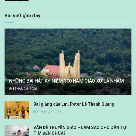
Bài viết gần đây
NHỮNG BÀI HÁT KỶ NIỆM 100 NĂM GIÁO XỨ LA NHAM
4 THÁNG 8, 2026
Bài giảng của Lm. Peter Lê Thanh Quang
8 THÁNG 8, 2026
VẤN ĐỀ TRUYỀN GIÁO – LÀM SAO CHO DÂN TỰ
TÌM ĐẾN CHÚA?