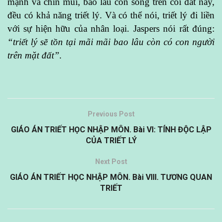
mạnh và chín mùi, bao lâu còn sống trên cõi đất này,
đều có khả năng triết lý. Và có thể nói, triết lý đi liền
với sự hiện hữu của nhân loại. Jaspers nói rất đúng:
“triết lý sẽ tồn tại mãi mãi bao lâu còn có con người
trên mặt đất”.
Previous Post
GIÁO ÁN TRIẾT HỌC NHẬP MÔN. Bài VI: TÍNH ĐỘC LẬP
CỦA TRIẾT LÝ
Next Post
GIÁO ÁN TRIẾT HỌC NHẬP MÔN. Bài VIII. TƯƠNG QUAN
TRIẾT