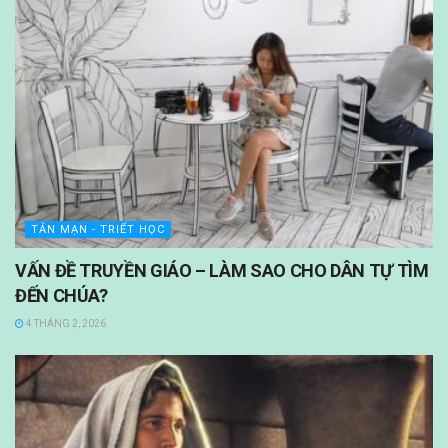
TẢN MẠN - TRIẾT HỌC
VẤN ĐỀ TRUYỀN GIÁO – LÀM SAO CHO DÂN TỰ TÌM
ĐẾN CHÚA?
4 THÁNG 2, 2026