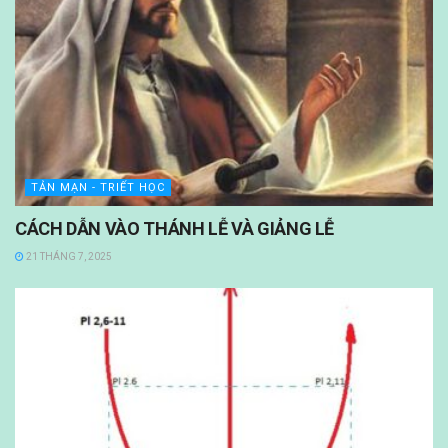
TẢN MẠN - TRIẾT HỌC
CÁCH DẪN VÀO THÁNH LỄ VÀ GIẢNG LỄ
21 THÁNG 7, 2025